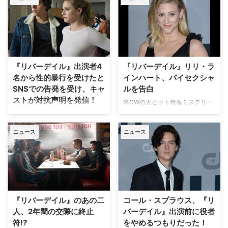
のように、似ている二人が同じ役
の幼少時代／大人時代を演じるこ
とがあり、アイラ・フィッシャー
とエイミー・アダムスのようにイ
ンタビューで話題に上がることも
ある。今回は、そんなまるでドッ
ペルゲンガーのような俳優たちを
『リバーデイル』出演者4
『リバーデイル』リリ・ラ
ご紹介。（米Screen Rantより）
名から性的暴行を受けたと
インハート、バイセクシャ
マーゴット・ロビー&ジェイミ
SNSでの告発を受け、キャ
ルを告白
ー・プレスリー 『ウルフ・オ
ストが対抗声明を発信！
米CWの大ヒット青春ミステリー
ブ・ウォール・ストリート』や
ドラマ『リバーデイル』でベテ
米CWの人気青春ドラマ『リバー
『スーサイド・スクワッド』 …
ィ・クーパーを演じるリリ・ライ
デイル』のキャスト4人が、
ニュース
ニュース
ンハートが、バイセクシャルであ
Twitterの投稿で性的暴行を告発
ることを告白した。米Peopleが
され、その主張に対する対抗声明
報じている。 リリは現地時間6月
を発信していることが明らかとな
3日（水）に、全米および世界各
った。米E!Onlineが報じている。
地に広まっている人種差別抗議運
現地時間6月21日（日）、プロフ
動「Black Lives Matter（黒人の
ィールや写真など何もついていな
命も大切）」の一つとして、L…
い「Victoria」という名前の
『リバーデイル』のあの二
コール・スプラウス、『リ
Twitterアカウントに、コー…
人、2年間の交際に終止
バーデイル』出演前に役者
符!?
をやめるつもりだった！