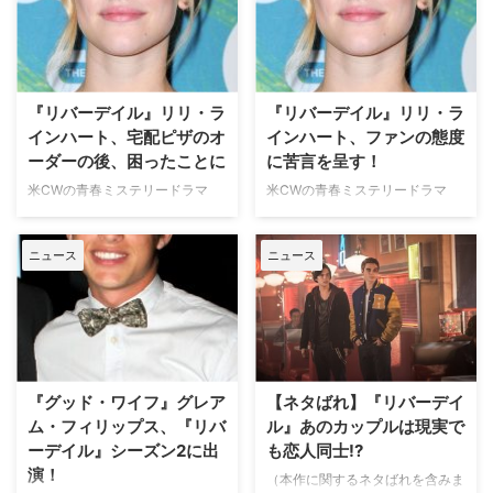
で平和なこの町で一人の高校生が
で平和なこの町で一人の高校生が
殺されたことをきっかけに、主人
殺されたことをきっかけに、主人
公のアーチーとその仲間たちは、
公のアーチーとその仲間たちは、
謎多き事件の真相に迫ろうとす
謎多き事件の真相に迫ろうとす
る。やがて、住民たちが抱える秘
る。やがて、住民たちが抱える秘
『リバーデイル』リリ・ラ
『リバーデイル』リリ・ラ
密や町を覆う深い闇が少しずつ明
密や町を覆う深い闇が少しずつ明
インハート、宅配ピザのオ
インハート、ファンの態度
らかになっていき…という青
らかになっていき…という青
ーダーの後、困ったことに
に苦言を呈す！
春"ゴシップ"ミステリー『リバー
春"ゴシップ"ミステリー『リバー
米CWの青春ミステリードラマ
米CWの青春ミステリードラマ
デイル』。8月8日（…
デイル』。8月8日（…
『リバーデイル』でベティ役を演
『リバーデイル』でベティ役を演
じるリリ・ラインハートが、最近
じるリリ・ラインハートが、プラ
ニュース
ニュース
ピザをオーダーした際に、トラブ
イバシーを侵害するような態度を
ルに巻き込まれたことを米MTV
取ったファンに苦言を呈している
のインタビューで告白した。米
ことが明らかとなった。英Digital
Teenvogueが報じている。 【関
Spyが報じている。 9月4日
連記事】『リバーデイル』のあの
（月）、あるファンに向けてリリ
カップルは現実でも恋人同士!? 食
が、「まるで私たちのことを知っ
べ物の好き嫌いが多いゆえに、ロ
ているかのように近寄ってき
『グッド・ワイフ』グレア
【ネタばれ】『リバーデイ
ケ中のケータ…
て"他人"に肩に…
ム・フィリップス、『リバ
ル』あのカップルは現実で
ーデイル』シーズン2に出
も恋人同士!?
演！
（本作に関するネタばれを含みま