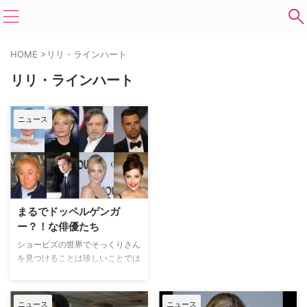
HOME
>
リリ・ラインハート
リリ・ラインハート
ニュース
まるでドッペルゲンガ
ー？！な俳優たち
ショービズの世界でそっくりさん
を見つけることは珍しいことでは
ない。例えば、『サブリナ：ダー
ク・アドベンチャー』のキーナ
ン・シプカとマッケナ・グレイス
ニュース
ニュース