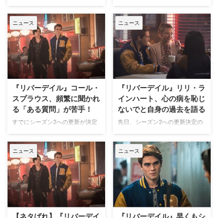
すので注意してください） アメ
大人気リーガルドラマ『グッド・
リカのティーン向け長寿コミック
ワイフ』で主役アリシアの息子ザ
ニュース
ニュース
「Archie」の登場人物に基づいた
ック・フロリックを演じたグレア
サスペンスドラマ『リバーデイ
ム・フィリップスが、米CWの青
ル』。今作に出演しているベテ
春ミステリードラマ『リバーデイ
ィ・クーパー役のリリ・ラインハ
ル』シーズン2に出演することが
ートと、ジャグヘッド・ジョーン
明らかとなった。米TV Lineなど
ズ役のコール・スプラウスが交際
が報じている。 本作は、アメリ
していることが報道されている。
カのティーン向け長寿コミック
『リバーデイル』コール・
『リバーデイル』リリ・ラ
米E!Online…
「Archie」の登場人物に基づいた
スプラウス、頻繁に聞かれ
インハート、心の病を恥じ
サスペンス…
る「ある質問」が苦手！
ないでと自身の過去を語る
すでにシーズン2への更新が決定
先日、シーズン2への更新決定の
している米CWの大人気ティー
ニュースをお伝えしていたばかり
ン・サスペンスドラマ『リバーデ
の米CWのティーン・サスペンス
ニュース
ニュース
イル』。今作に出演しているジャ
ドラマ『リバーデイル』。今作で
グヘッド・ジョーンズ役のコー
ベティ・クーパーを演じるリリ・
ル・スプラウス（『フレンズ』
ラインハートが、コスモポリタン
『スイート・ライフ／ザ・ムービ
のインタビューで、うつ病と不安
ー』）は、頻繁に聞かれる「ある
障害を患った過去があることを明
質問」が苦手だと明らかにした。
らかにした。米Popsugarが報じ
米ELLEのインタビューで、
ている。 現在20歳のリリはファ
【ネタばれ】『リバーデイ
『リバーデイル』早くもシ