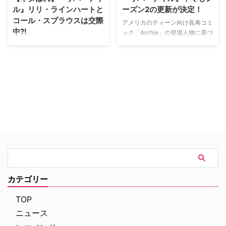
「（同作に登場する）ベティ…
ンに向けて、…
ル』リリ・ラインハートと
ーズン2の更新が決定！
コール・スプラウスは交際
アメリカのティーン向け長寿コミ
中?!
ック「Archie」の登場人物に基づ
いたサスペンスドラマの『リバー
先日、シーズン2への更新決定の
デイル』。今年1月26日に本国で
ニュースをお伝えしていたばかり
プレミア放送された翌日27日
の大人気ティーン・サスペンスド
に、日本でもNetflixにて最速配信
ラマ『リバーデイル』。今作に出
された新作ドラマの次シーズン更
演しているベティ・クーパー役の
新が早くも決定した。米Variety
リリ・ラインハートと、ジャグヘ
などが報じている。 小さな町リ
ッド・ジョーンズ役のコール・ス
バーデイルに暮らす主人公の高
プラウスが交際しているのではな
校…
いかとの噂が広がっている。
（以下は、本作に関するネタばれ
を含みますので注意して…
カテゴリー
TOP
ニュース