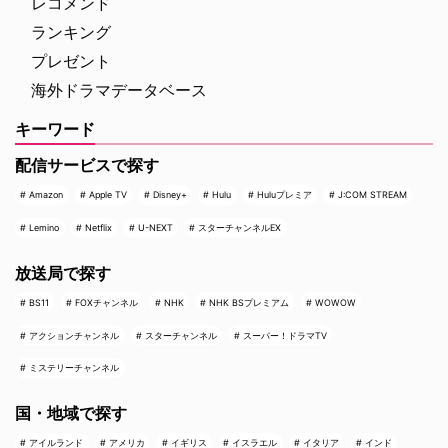
レコメンド
ランキング
プレゼント
海外ドラマデータベース
キーワード
配信サービスで探す
Amazon
Apple TV
Disney+
Hulu
Huluプレミア
J:COM STREAM
Lemino
Netflix
U-NEXT
スターチャンネルEX
放送局で探す
BS11
FOXチャンネル
NHK
NHK BSプレミアム
WOWOW
アクションチャンネル
スターチャンネル
スーパー！ドラマTV
ミステリーチャンネル
国・地域で探す
アイルランド
アメリカ
イギリス
イスラエル
イタリア
インド