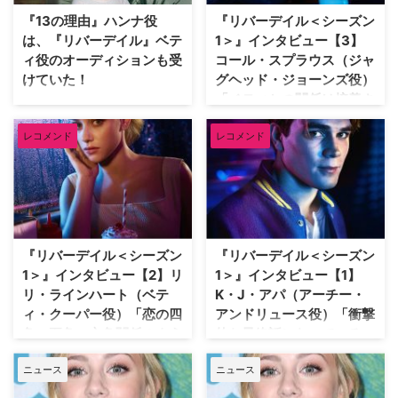
【関連記事】『リバーデイル＜シ
青春サスペンスドラマ『リバーデ
『13の理由』ハンナ役
『リバーデイル＜シーズン
ーズン1＞』インタビュー【5】
イル』で、ベティ役を演じていた
は、『リバーデイル』ベテ
1＞』インタビュー【3】
ル…
可能性があっ…
ィ役のオーディションも受
コール・スプラウス（ジャ
けていた！
グヘッド・ジョーンズ役）
「ベティとの関係は培養さ
平穏なはずの町リバーデイルであ
れたバクテリア」
る高校生が殺されたことをきっか
レコメンド
レコメンド
けに、高校生たちが事件の真相に
アメリカのどこにでもありそうな
迫ったり、友達や恋人、家族との
田舎町リバーデイル。一見穏やか
関係に悩む姿を描く青春"ゴシッ
で平和なこの町で一人の高校生が
プ"ミステリー『リバーデイ
殺されたことをきっかけに、主人
ル』。同作のヒロインであるベテ
公のアーチーとその仲間たちは、
ィ役を演じているのはリリ・ライ
謎多き事件の真相に迫ろうとす
ンハートだが、実はこの役、いじ
る。やがて、住民たちが抱える秘
『リバーデイル＜シーズン
『リバーデイル＜シーズン
めや自殺をテーマに描くNetflixオ
密や町を覆う深い闇が少しずつ明
1＞』インタビュー【2】リ
1＞』インタビュー【1】
リジナルシリーズ…
らかになっていき…という青
リ・ラインハート（ベテ
K・J・アパ（アーチー・
春"ゴシップ"ミステリー『リバー
ィ・クーパー役）「恋の四
アンドリュース役）「衝撃
デイル』。8月8日（…
角、五角、六角関係のよう
的な最終話になっている
なもの」
よ！」
ニュース
ニュース
アメリカのどこにでもありそうな
アメリカのどこにでもありそうな
田舎町リバーデイル。一見穏やか
田舎町リバーデイル。一見穏やか