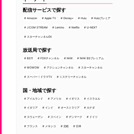
配信サービスで探す
Amazon
Apple TV
Disney+
Hulu
Huluプレミア
J:COM STREAM
Lemino
Netflix
U-NEXT
スターチャンネルEX
放送局で探す
BS11
FOXチャンネル
NHK
NHK BSプレミアム
WOWOW
アクションチャンネル
スターチャンネル
スーパー！ドラマTV
ミステリーチャンネル
国・地域で探す
アイルランド
アメリカ
イギリス
イスラエル
イタリア
インド
オーストラリア
カナダ
スウェーデン
スペイン
デンマーク
ドイツ
フランス
メキシコ
北欧
日本