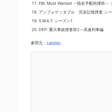
FBI: Most Wanted ～指名手配特捜班～
アンフォゲッタブル 完全記憶捜査 シー
S.W.A.T. シーズン1
DEP: 重大事故捜査班2～高速列車編
参照元：
Lemino