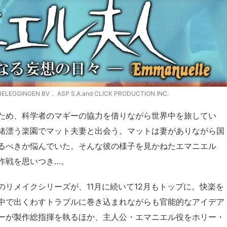
BELEGGINGEN BV， ASP S.A.and CLICK PRODUCTION INC.
ため、科学者のマギーの協力を借りながら世界中を旅してい
緒漂う楽園でマット夫妻と出会う。マットは妻がありながら国
るべきか悩んでいた。そんな彼の様子を見かねたエマニエル
作戦を思いつき…。
リメイクシリーズが、11月に続いて12月もトップに。快楽を
中で出くわすトラブルに巻き込まれながらも官能的なアイデア
ーが製作総指揮を執るほか、主人公・エマニエル役をホリー・