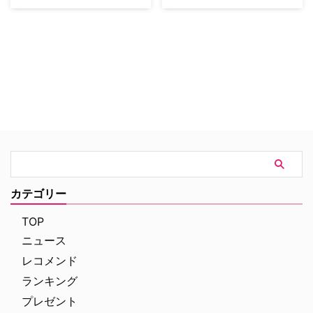
なスーパーヒーロードラマ
マーベル・エンターテイメントに
『Marvel's The Inhumans（原
よる超人スーパーヒーロー、ブラ
題）』にケン・レオンの出演が決
ックボルトと彼の一族を描いた
定したと米Varietyなどが報じ
「インヒューマンズ」のTVシリ
た。 ケンは、世界中でブームを
ーズが、米ABCにて放送されるこ
起こしたミステリーアドベンチャ
とは当サイトでも先日お伝えした
ードラマ『LOST』のシーズン4
が、この新たなスーパーヒーロー
から出演したマイルズ・ストロー
ドラマの主演俳優が、『ゲーム・
ム役で有名だが、最近では『ナ
オブ・スローンズ』で異常なまで
イ…
の残虐性を持つラムジー・ボルト
ンを演じているイヴァ…
カテゴリー
TOP
ニュース
レコメンド
ランキング
プレゼント