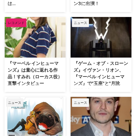
は…
ン3に出演！
ネルEX」で独占日本初配信！ こ
の度、アンソニー・ホプキンスが
2019年5月に第八章をもって幕を
大ヒット大河ファンタジードラマ
演じる威厳たっぷりのローマ皇帝
閉じた米HBOのファンタジー大
『ゲーム・オブ・スローンズ』
レコメンド
ニュース
の姿を含めた予告映像と場面写真
河ドラマ『ゲーム・オブ・スロー
で、第三章から悪役のラムジー・
が解禁。 『激情のコロッセオ 死
ンズ』のキャスト5人が、リユニ
ボルトンを演じたイヴァン・リオ
にゆく者 …
オンを果たすことが分かった。米
ンが、米Starzの神をテーマにし
Screen Rantが報じている。 彼ら
た『アメリカン・ゴッズ』シーズ
は6月18日（木）から20日（土）
ン3に出演することが明らかとな
にかけて、貧困層の子どもたちに
った。 英作家ニール・ゲイマン
手を差し伸べる英チャリティ団体
の小説をドラマ化した『アメリカ
『マーベル インヒューマ
『ゲーム・オブ・スローン
「Red Nose Day」の…
ン・ゴッズ』は、北欧神話やイン
ンズ』は童心に返れる作
ズ』イヴァン・リオン、
ド神話などに登場す…
品！すみれ（ローカス役）
『マーベル インヒューマ
直撃インタビュー
ンズ』で"玉座"と"月訛
り"をゲット!?
IMAXで期間限定公開、Dlifeで全
話無料放送、さらにHuluでの配
大ヒット大河ファンタジー『ゲー
ニュース
ニュース
信が決定した大注目のスーパーヒ
ム・オブ・スローンズ』のラムジ
ーロードラマ『マーベル インヒ
ー役で知られるイヴァン・リオ
ューマンズ』。これまで語られる
ン。彼が、全国のIMAX劇場（一
ことのなかったインヒューマンズ
部劇場を除く）で先行上映中の新
（超人類）が住む王国のロイヤル
作ドラマ『マーベル インヒュー
ファミリーが経験する壮大な冒険
マンズ』での役作りについて語っ