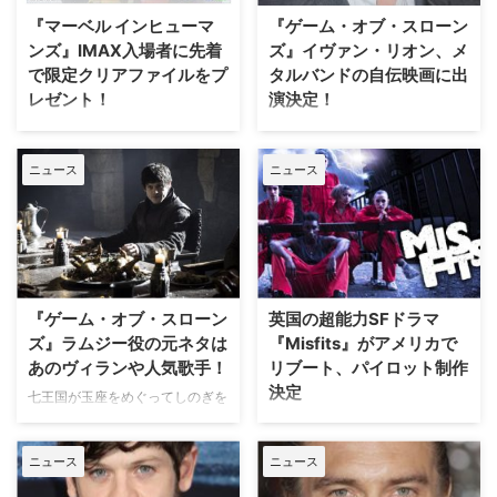
を描くこの新シリーズは3月3日
ているのでご紹介しよう。 【関
『マーベル インヒューマ
『ゲーム・オブ・スローン
（土）より全国無料のBSテレビ
連記事】ラムジーやジェイミー、
ンズ』IMAX入場者に先着
ズ』イヴァン・リオン、メ
局Dlif…
ブライエニーも登場！『ゲーム・
で限定クリアファイルをプ
タルバンドの自伝映画に出
オブ・スローンズ』主…
レゼント！
演決定！
マーベルが新たに贈るドラマシリ
世界中で大ヒットを放っている大
ーズ最新作『マーベル インヒュ
河ファンタジードラマ『ゲーム・
ニュース
ニュース
ーマンズ』は第一章が本日2月2
オブ・スローンズ』（以下
日（金）から2月8日（木）まで
『GOT』）。本作でラムジー・
全国のIMAX劇場（一部劇場を除
スノウを演じたイヴァン・リオン
く）にて先行上映され、全エピソ
が、メタルバンドの自伝映画に出
ードがその後、3月3日（土）よ
演することが分かった。英Digital
りDlife、3月10日（土）より
Spyが報じている。 【関連記事】
Huluにてスタートする。この
『ゲーム・オブ・スローンズ』ラ
『ゲーム・オブ・スローン
英国の超能力SFドラマ
度、IMAXでの先行上映を記念
ムジー役の元ネタはあのヴィラン
ズ』ラムジー役の元ネタは
『Misfits』がアメリカで
し、入場者プレ…
や人気歌手！…
あのヴィランや人気歌手！
リブート、パイロット制作
決定
七王国が玉座をめぐってしのぎを
削る大河ファンタジードラマ『ゲ
2009年から2013年にかけて5シ
ーム・オブ・スローンズ』（以下
ーズンにわたり放送された英国の
ニュース
ニュース
『GOT』）で、ラムジー・スノ
超能力SFドラマ『Misfits／ミス
ウを演じたイヴァン・リオン。同
フィッツ – 俺たちエスパー！』。