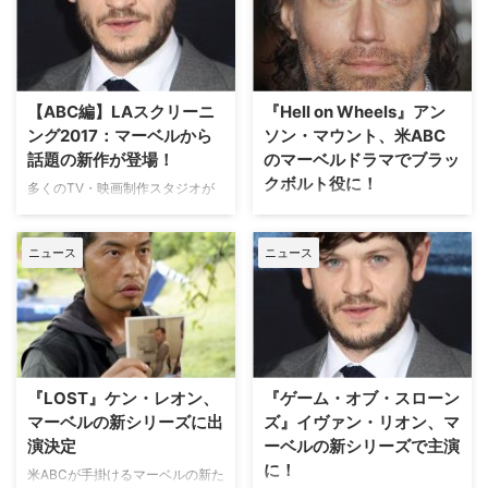
シリーズ屈指の残忍な役柄を演じ
本作が米Freeformでリブートさ
るにあたって、彼が参考にした人
れ、パイロットが制作されること
物について語っている。英Digital
が決定した。米Hollywood
Spyが報じた。 米テネシー州ナッ
Reporterなどが報じた。
シュビルで6月3日（金）から7月
『Misfits／ミスフィッツ』は、
【ABC編】LAスクリーニ
『Hell on Wheels』アン
2日…
「英国のアカデ…
ング2017：マーベルから
ソン・マウント、米ABC
話題の新作が登場！
のマーベルドラマでブラッ
クボルト役に！
多くのTV・映画制作スタジオが
密集しているロサンゼルスにて開
米AMCの西部劇ドラマシリーズ
催されたLAスクリーニング
『Hell on Wheels（原題）』に主
ニュース
ニュース
2017。本日は『グレイズ・アナ
演し、リーアム・ニーソン主演映
トミー』、『クリミナル・マイン
画『フライト・ゲーム』などにも
ド』、『エージェント・オブ・シ
出演するアンソン・マウントが、
ールド』などを手掛けるABCから
米ABCのマーベルドラマでブラッ
新作をご紹介していこう。 1.
クボルトを演じることが分かっ
『For the People』 『グレイズ・
た。米Varietyほかが報じてい
アナトミー』、『スキャンダル』
る。 アンソンが出演する
『LOST』ケン・レオン、
『ゲーム・オブ・スローン
のシ…
『Inhumans（原題）』は超人ス
マーベルの新シリーズに出
ズ』イヴァン・リオン、マ
ー…
演決定
ーベルの新シリーズで主演
に！
米ABCが手掛けるマーベルの新た