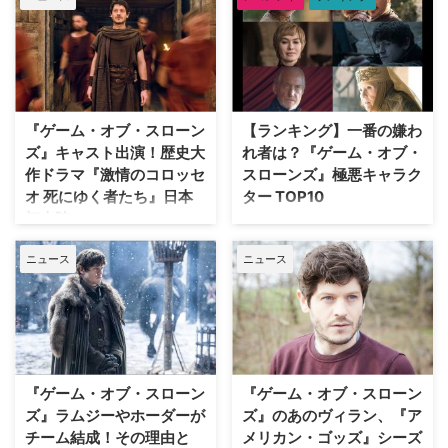
ストーリーのために殺してしまっ
たり…開始当初にいたキャラクタ
ーをファイナルシーズンで見るこ
との方が稀といえるかもしれな
い。 大抵は愛すべきキャラクタ
ーが去ることを惜しむ声があがる
『ゲーム・オブ・スローン
【ランキング】一番の嫌わ
ものだが、中にはもっと早くに離
れるべきだったという声があがる
ズ』キャスト出演！歴史大
れ者は？『ゲーム・オブ・
ことも。ここではそんな、もっと
作ドラマ『激情のコロッセ
スローンズ』極悪キャラク
早く降板させるべきだったキャラ
オ 死にゆく者たち』日本
ター TOP10
クター5選をご紹介。（Collider
初上陸
陰謀、裏切り、憎悪が渦巻く『ゲ
より） もっと早く降板させるべ
ーム・オブ・スローンズ』では、
オスカー2冠に輝く名優アンソニ
きだった海外ドラマのキャ …
ニュース
ニュース
悪役キャラクターが数えきれない
ー・ホプキンスが実在のローマ皇
ほど登場してきた。そんな中でも
帝を演じ、古代ローマの人々が織
特に強烈な印象を残した極悪キャ
りなす権力争いや野望、希望を描
ラクター10人を、独断と偏見で
いた重厚なる歴史スペクタクル・
ランクづけしたのでご紹介しよ
ドラマ『激情のコロッセオ 死に
う。なお、今回の対象は人間に限
ゆく者たち』（全10話）が、
定したため、夜の王〈ナイト・キ
「BS10スターチャンネル」にて
『ゲーム・オブ・スローン
『ゲーム・オブ・スローン
ング〉は外している。 10位：ク
独占日本初放送決定！ これに先
ズ』ラムジーやホーダーが
ズ』のあのヴィラン、『ア
ラスター 法律が存在…
駆け、Amazon Prime Videoチャ
チーム結成！その理由と
メリカン・ゴッズ』シーズ
ンネル上の「BS10スターチャン