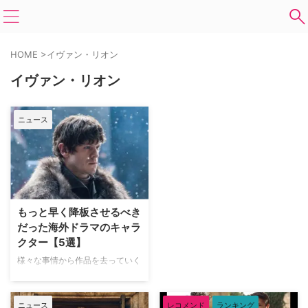
HOME
>
イヴァン・リオン
イヴァン・リオン
ニュース
もっと早く降板させるべき
だった海外ドラマのキャラ
クター【5選】
様々な事情から作品を去っていく
キャラクターたち。キャストが問
題を起こしたり、新たな作品に参
加することになったり、脚本家が
ニュース
レコメンド
ランキング