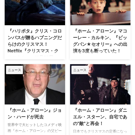
要キャスト3人が決定したことが
ジョン・ディーコンを演じている
明らかとなった。 『ホーム・ア
ジョセフ・マッゼロ。子役出身の
ローン』は、クリスマス休暇でパ
彼が90年代に出演した映画に、
リへ旅立った家族に置いていかれ
当時誰もが知る人気子役だったマ
た少年ケビンが、留守だと勘違い
コーレー・カルキンが出ていたか
『ハリポタ』クリス・コロ
『ホーム・アローン』マコ
して忍び込んできた間抜…
もしれなかったことが明かされ
ンバスが贈るハプニングだ
ーレー・カルキン、『ビッ
た。米Entertai…
らけのクリスマス！
グバン★セオリー』への出
Netflix『クリスマス・ク
演を3度も断っていた！
ロニクル』、11月22日
映画『ホーム・アローン』シリー
（木）配信開始！
ズで知られるマコーレー・カルキ
ニュース
ニュース
ンが、大人気のオタクコメディド
『ホーム・アローン』『ナイト・
ラマ『ビッグバン★セオリー ギ
ミュージ アム』『ハリー・ポッ
ークなボクらの恋愛法則』への出
ター』シリーズなど、数々の伝説
演をオファーされていたものの、
的な大ヒット作品を世に送り出し
3度も断ったと明かしている。英
てきた、クリス・コロンバスがプ
Digital Spyが報じた。 【関連記
ロデューサーを務めるNetflixオリ
事】『ホーム・アローン』から
ジナル映画『クリスマス・クロニ
『ホーム・アローン』ジョ
『ホーム・アローン』ダニ
26年、マコーレー・カルキンが
クル』。本日11月22日（木）、
ン・ハードが死去
エル・スターン、自宅であ
現状を語る…
全世界同時配信開始となる本作の
の"敵"と再会！
世界中で大ヒットしたコメディ映
テーマと誕生秘話を、コロンバス
画『ホーム・アローン』の父ピー
日本でもクリスマスの定番になっ
が明かして…