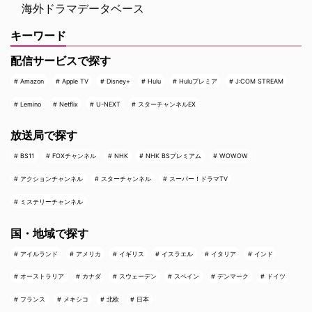
海外ドラマデータベース
キーワード
配信サービスで探す
Amazon
Apple TV
Disney+
Hulu
Huluプレミア
J:COM STREAM
Lemino
Netflix
U-NEXT
スターチャンネルEX
放送局で探す
BS11
FOXチャンネル
NHK
NHK BSプレミアム
WOWOW
アクションチャンネル
スターチャンネル
スーパー！ドラマTV
ミステリーチャンネル
国・地域で探す
アイルランド
アメリカ
イギリス
イスラエル
イタリア
インド
オーストラリア
カナダ
スウェーデン
スペイン
デンマーク
ドイツ
フランス
メキシコ
北欧
日本