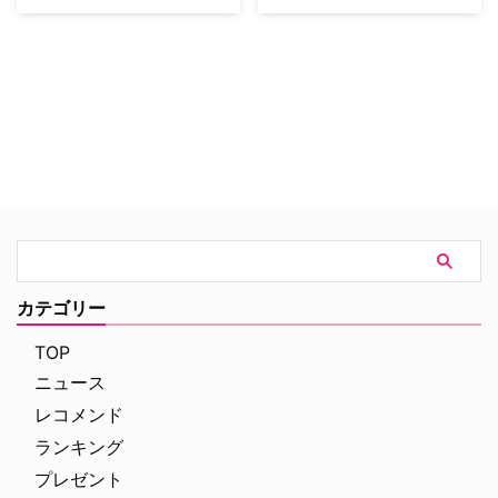
ター役で知られるジョン・ハード
ているコメディ映画『ホーム・ア
がカリフォルニア州パロアルトに
ローン』で、泥棒コンビの一人、
て亡くなっていたことがわかっ
長身のマーヴを演じたダニエル・
た。71歳だった。米Varietyなど
スターンが、劇中で出会った"あ
複数のメディアが報じている。
の敵"との再会を自身のFacebook
伝えられた情報によると、ジョン
で紹介している。米Hollywood
は背中の手術を受けパロアルトに
Reporterなどが伝えた。 『ホー
あるホテルで療養中だったという
ム・アローン』は、クリスマスの
が、遺体となっ…
夜に思いがけず一人で家に取…
カテゴリー
TOP
ニュース
レコメンド
ランキング
プレゼント