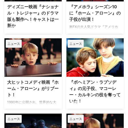
マコーレー・カルキンが主演し、
を務めたジョン・ヒューズの出身
ディズニー映画『ナショナ
『アメホラ』シーズン10
世界中で大ヒットしたクリスマス
地 米NBC Chicagoによると、
ル・トレジャー』のドラマ
に『ホーム・アローン』の
コメディの第2作『ホーム・アロ
『ホーム・アローン』は、いかに
版も製作へ！キャストは一
子役が出演！
ーン2』に登場したニューヨーク
もクリスマスらしい雪景色に包ま
新か
の家は、670万ドル（約9億6000
れた郊外の邸宅が舞台となり、そ
米FXの大人気ドラマ『アメリカ
万円）で売りに出されている。高
のロケ地となったのは米イリノイ
ン・ホラー・ストーリー』（以下
大物プロデューサーのジェリー・
額物件だが映画のようなホーム・
州シカゴ、ノースショアにあるウ
『アメホラ』）シーズン10に、
ブラッカイマー製作による冒険ア
アローン体験ができ …
ィネットカ。 毎年ホリ …
ニュース
ニュース
ファミリーコメディ映画『ホー
クション映画『ナショナル・トレ
ム・アローン』シリーズの主人公
ジャー』シリーズ。これまで2作
で知られるマコーレー・カルキン
が公開された映画シリーズは3作
が出演することが明らかとなっ
目の製作が進められていると以前
た。米TV Lineが報じている。 ク
報じられたが、ドラマ版も計画さ
リエイターを務めるライアン・マ
れていることがこの度明らかとな
ーフィーが、記念すべきシーズン
った。米Colliderが報じている。
大ヒットコメディ映画『ホ
『ボヘミアン・ラプソデ
10の主要キャス…
2004年に公開された『ナショナ
ーム・アローン』がリブー
ィ』の元子役、マコーレ
ル・トレ…
ト！
ー・カルキンの役を奪って
いた！
1990年に公開され、世界的な大
ヒットとなったファミリーコメデ
世界中で話題を呼び、現在日本で
ィ映画『ホーム・アローン』がデ
も大ヒット公開中の音楽伝記映画
ニュース
ニュース
ィズニーの配信サービス
『ボヘミアン・ラプソディ』。本
「Disney＋」でリブート！ 主
作で「クイーン」のベーシスト、