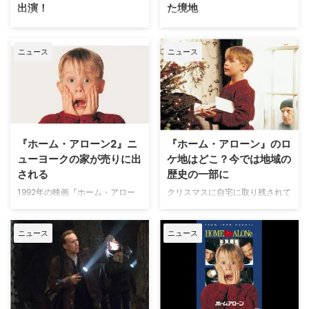
出演！
た境地
のことに主人公のケビンを演じた
べ） 2024年11月18日（月）から
マコーレーも気がついていたそ
11月24日（日）までの順位は以
1990年の大ヒット映画『ホー
米HBOの人気ドラマ『メディア
う。 「半分本気で家を買おうと
下の通り。 ドラマ（オリジナ
ム・アローン』で知られるマコー
王 ～華麗なる一族～』でエミー
思ったんだ。冗談のつもりでね」
ニュース
ニュース
ル） 『アレックス・クロス ～狙
レー・カルキンが、Amazonの人
賞主演男優賞を受賞したことも記
とイリノイ州 …
われた刑事～』（Amazon Prime
気ドラマ『フォールアウト』シー
憶に新しいキーラン・カルキン。
Video／計8話 …
ズン2に出演することが分かっ
1990年の大ヒット映画『ホー
た。米Deadlineが伝えている。
ム・アローン』でデビューしてか
風変わりな天才役？ アクシデン
ら30年以上経って、俳優こそが
トによりクリスマスにたった一人
やりたいことなのだとようやく気
で留守番することになった少年ケ
がつくことができたという。 長
『ホーム・アローン2』ニ
『ホーム・アローン』のロ
ビンが、自分の家を狙う泥棒コン
年“押しつけられたもの”と考えて
ューヨークの家が売りに出
ケ地はどこ？今では地域の
ビを撃退する『ホーム・アロー
いたが… 兄マコーレー・カルキン
される
歴史の一部に
ン』に主演し、子役として大きな
が主演する映画『ホーム・アロー
成功を収めたマコーレー。大人に
ン』で7歳にして役者デビューを
1992年の映画『ホーム・アロー
クリスマスに自宅に取り残されて
なってからは、2021年にアンソ
果たし、まもなくキャリア35年
ン2』に登場したニューヨークの
しまった少年ケビン・マカリスタ
ロジーシリーズ『アメリカン・ホ
目を迎えようとしているキーラ
家が売りに出されていると、米
ーが、強盗二人組を相手に撃退作
ラー・ストーリー：2つの物語』
ン。『メディア王』終了後は、俳
ニュース
ニュース
Deadlineが伝えている。映画公
戦を繰り広げるファミリーコメデ
にメインキャストの一 …
優ジェシー・アイゼンバーグ（ …
開から30年以上経った今もなお
ィ映画『ホーム・アローン』。す
ファンが足を運ぶ絶好のロケーシ
っかりクリスマス映画としておな
ョンの物件は、一体いくらなのだ
じみとなった本作は、どこで撮影
ろうか。 1％しかいない富裕
されたのだろうか？ 『ホーム・
層！？ケヴィンの一族は超リッチ
アローン』のロケ地は脚本・製作