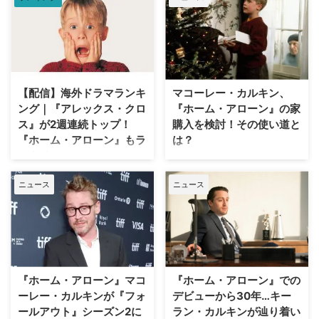
なマーヴ役で知られるダニエル・
スターン。彼が、米ABCの新作コ
メディドラマ『Do You Want
Kids?（原題）』に出演すること
が分かった。米Deadlineが伝え
ている。 子どものいる世界、い
【配信】海外ドラマランキ
マコーレー・カルキン、
ない世界を描写 一話30分の『Do
ング｜『アレックス・クロ
『ホーム・アローン』の家
You Want Kids?』の主人公は、夫
婦のロージー（『クレイジー・エ
ス』が2週連続トップ！
購入を検討！その使い道と
ックス・ガールフレンド』のレイ
『ホーム・アローン』もラ
は？
チェル・ブルーム）とアレックス
ンクイン
30年以上にわたりクリスマス映
（『フィジカル』のローリー・ス
画の定番として愛され続ける『ホ
全米で配信中の海外ドラマおよび
コーヴェル）。ある世 …
ニュース
ニュース
ーム・アローン』で主演を務めた
映画（ドキュメンタリー・リアリ
マコーレー・カルキンが、撮影に
ティショー含む）におけるランキ
使われた家が売りに出された際に
ングトップ10（ニールセン調
購入を検討していたという。米
べ）が発表された。「オリジナル
Entertainment Weeklyが伝えて
ドラマ」「非オリジナルドラマ
いる。 ケビン少年の気分が味わ
（※放映権を獲得した他社作
えるアトラクションハウス 1990
品）」「映画」という3部門にお
『ホーム・アローン』マコ
『ホーム・アローン』での
年公開映画の撮影が行われた、イ
ける全米でのストリーミング（配
ーレー・カルキンが『フォ
デビューから30年…キー
リノイ州のウィネトカにある家が
信）ランキングを紹介しよう。
ールアウト』シーズン2に
ラン・カルキンが辿り着い
今年5月に売りに出されたが、そ
配信ランキング（ニールセン調