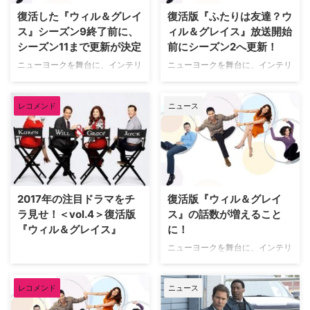
更新日：3月9日） 本作は…
ー、舞台にかける熱い想いとキャ
復活した『ウィル＆グレイ
復活版『ふたりは友達？ウ
リアスタートのきっかけを語る
ス』シーズン9終了前に、
ィル＆グレイス』放送開始
新シーズンでマ…
シーズン11まで更新が決定
前にシーズン2へ更新！
ニューヨークを舞台に、インテリ
ニューヨークを舞台に、インテリ
アデザイナーのグレイスとゲイの
アデザイナーのグレイスとゲイの
弁護士ウィルが繰り広げるおかし
弁護士ウィルが繰り広げるおかし
レコメンド
ニュース
な日常を描いた人気ドラマ『ふた
な日常を描いた人気ドラマ『ふた
りは友達？ ウィル＆グレイ
りは友達？ ウィル＆グレイ
ス』。その復活版となるシーズン
ス』。同作の復活版製作について
9が現在米NBCで放送中だが、こ
は当サイトにて何度かお伝えして
のほど、シーズン11までの更新が
きたが、初回放送を前にシーズン
決定した。米TVLineが報じた。
2に更新されることが決定した。
【関連記事】2017年の注目ドラ
放送局の米NBCは8月3日（木）
2017年の注目ドラマをチ
復活版『ウィル＆グレイ
マをチラ見せ…
に開催されたTCA（…
ラ見せ！＜vol.4＞復活版
ス』の話数が増えること
『ウィル＆グレイス』
に！
ニューヨークを舞台に、インテリ
アデザイナーのグレイスと、ゲイ
の弁護士ウィルが繰り広げるおか
レコメンド
ニュース
しな日常を描いた人気コメディド
ラマ『ふたりは友達？ ウィル＆