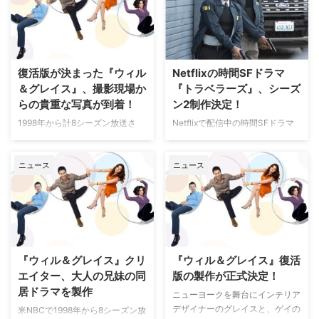
グレイス』。1998年から8シーズ
ンにわたって放送された同作が復
活するとのニュースは当サイトで
もお伝えした通りだが、その復活
版のエピソード数が増えることが
復活版が決まった『ウィル
Netflixの時間SFドラマ
明らかとなった。…
＆グレイス』、撮影現場か
『トラベラーズ』、シーズ
らの貴重な写真が到着！
ン2制作決定！
1998年から計8シーズン放送さ
Netflixで配信中の時間SFドラマ
れ、エミー賞作品賞（コメディー
『トラベラーズ』のシーズン2が
部門）に輝いたシットコムの『ウ
制作されることになった。米
ニュース
ニュース
ィル＆グレイス』。日本でも人気
Deadlineなど複数メディアが報
を博したシリーズだが、先日リバ
じた。 カナダのTV局Showcase
イバル版の製作が決定していたこ
との共同制作となる本作は、数百
とはお伝えした通り。多くのファ
年先の未来、人類の最後の生き残
ンが放送まで待ちきれない思いで
りが、時間をさかのぼって21世紀
いることは間違いないが、撮影現
の人々の元に意識を伝送する手段
場からの貴重な写真がSNSに投稿
を発見する。"トラベラーたち"…
『ウィル＆グレイス』クリ
『ウィル＆グレイス』復活
されていたのでご…
エイター、大人の兄妹の同
版の製作が正式決定！
居ドラマを製作
ニューヨークを舞台にインテリア
デザイナーのグレイスと、ゲイの
米NBCで1998年から8シーズン放