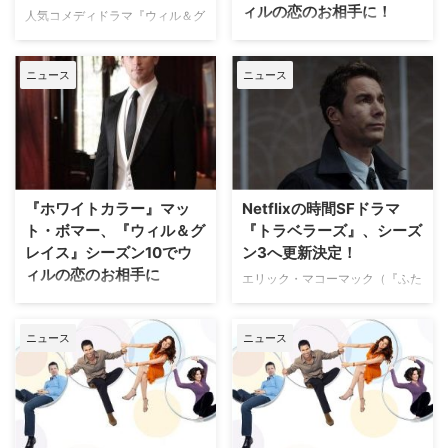
ィルの恋のお相手に！
2017年に復活するとさらに3シー
人気コメディドラマ『ウィル＆グ
ズン放送され、2020年に計11シ
レイス』のウィル役で知られるエ
人気犯罪捜査ドラマ『NCIS：
ーズンで幕を閉じた。エミー賞で
リック・マコーマックが主演す
LA ～極秘潜入捜査班』で、IT
作品 …
ニュース
ニュース
る、NetflixのSFドラマ『トラベ
オペレーターでありながらオタク
ラーズ』がシーズン3で打ち切ら
のエリック・ビールを演じるバー
れることが明らかとなった。米
レット・フォアが、米NBCの人
TV Lineが報じている。 【関連記
気コメディドラマ『ウィル＆グレ
事】【まとめ】2019年に終了す
イス』シーズン10で、ウィルの
るTVシリーズ19選 『トラベラー
恋のお相手を務めることがわかっ
ズ』で物語の軸になるのは、数百
た。米TV Lineが報じている。
『ホワイトカラー』マッ
Netflixの時間SFドラマ
年…
【関連記事】メンバーの関係に新
ト・ボマー、『ウィル＆グ
『トラベラーズ』、シーズ
たな展開!?…
レイス』シーズン10でウ
ン3へ更新決定！
ィルの恋のお相手に
エリック・マコーマック（『ふた
りは友達？ ウィル＆グレイ
スタイリッシュな犯罪捜査ドラマ
ス』）が主演を務めるNetflixで配
『ホワイトカラー』で主人公の詐
ニュース
ニュース
信中の時間SFドラマ『トラベラ
欺師ニール・キャフリーを演じた
ーズ』がシーズン3へ更新される
マット・ボマーが、人気コメディ
ことがわかった。米Cinema
ドラマ『ウィル＆グレイス』シー
Blendが報じた。 【関連記事】
ズン10にゲスト出演することが
【まとめ】2018年 Netflixで配信
わかった。米TV Lineが報じてい
される新作海外ドラマ15選（最終
る。 【関連記事】マット・ボマ