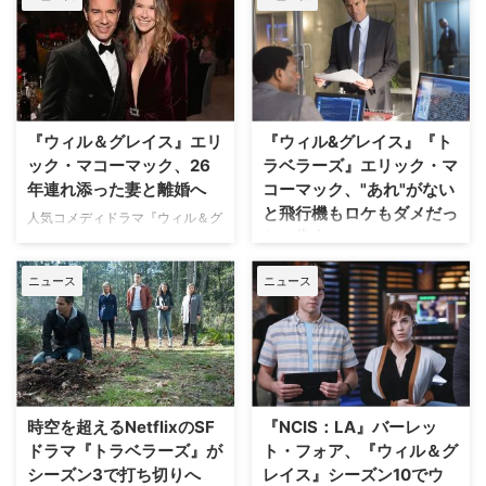
ヴィッツが指揮を執る新作ミステ
リードラマ『Nine Bodies in a
Mexican Morgue（原題）』が本
格的に始動。人気コメディドラマ
『ウィル＆グレイス』のウィル役
でおなじみ、エリック・マコーマ
『ウィル＆グレイス』エリ
『ウィル&グレイス』『ト
ックが出演することが明らかとな
ック・マコーマック、26
ラベラーズ』エリック・マ
った。米Deadlineが伝えてい
る。 ジャングルを舞台にした
年連れ添った妻と離婚へ
コーマック、"あれ"がない
「そして誰もいなくなった」？
と飛行機もロケもダメだっ
人気コメディドラマ『ウィル＆グ
米MGM+製作の全6話となるリミ
たと告白
レイス』に主演していたエリッ
テッドシリーズで中心となるの
ク・マコーマックが、26年間の
人気コメディドラマ『ウィル＆グ
は、 中米グアテマラから米国へ
ニュース
ニュース
結婚に終止符を打つという。米
レイス』のウィル・トゥルーマン
向 …
Entertainment Weeklyなど複数
役やNetflixのSFドラマ『トラベ
のメディアが伝えた。 秘密の関
ラーズ』の主人公グラント・マク
係で始まった二人、感謝祭の前日
ラーレン役で知られるエリック・
に… ゲイのエリート弁護士のウィ
マコーマック。そんな彼が、"あ
ルと、気が強いインテリアデザイ
るもの"が手放せないと、元共演
ナーのグレイスの友情を描いた
者に告白した。米Peopleが報じ
時空を超えるNetflixのSF
『NCIS：LA』バーレッ
『ウィル＆グレイス』は米NBC
ている。 現在58歳のエリック
ドラマ『トラベラーズ』が
ト・フォア、『ウィル＆グ
で1998年から2006年にかけて8
は、『ウィル＆グレイス』の共演
シーズン3で打ち切りへ
レイス』シーズン10でウ
シーズン続いた末に一旦終了。
者である…