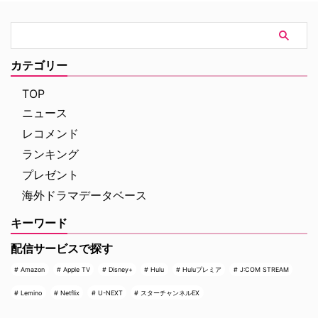
イ捜査官もいれば、犯人のほうが
ス』が2006年に終了してから
一枚ウワ…
は、た…
カテゴリー
TOP
ニュース
レコメンド
ランキング
プレゼント
海外ドラマデータベース
キーワード
配信サービスで探す
Amazon
Apple TV
Disney+
Hulu
Huluプレミア
J:COM STREAM
Lemino
Netflix
U-NEXT
スターチャンネルEX