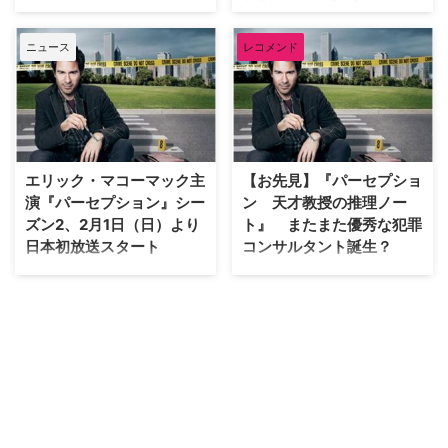
弁護士ウィルが繰り広げるコメデ
送された人気コメディ『ふたりは
ィドラマ『ふたりは友達？ ウィ
友達？ ウィル＆グレイス』のク
ル＆グレイス』。1998年から計8
ニュース
レコメンド
リエイター、マックス・マッチニ
シーズン放送され、エミー賞作品
ックが、人気シットコム『フレン
賞（コメディー門）に輝いた人気
ズ』の脚本家ジェフ・アストロフ
シットコムとして知られている本
とともに同局の新作コメディ
作が2017年～2018年シーズンに
『Happy Peppers（原題）』を
復活することを、米NBC局が正
製作することが分かった。米
式に発表し…
Varietyが報じている。 本作は、
エリック・マコーマック主
【お先見】『パーセプショ
片方…
演『パーセプション』シー
ン 天才教授の推理ノー
ズン2、2月1日（日）より
ト』 またまた優秀な犯罪
日本初放送スタート
コンサルタント誕生？
エリック・マコーマック演じる大
大ヒット・コメディ『ふたりは友
学教授ダニエル・ピアースが現実
達？ ウィル＆グレイス』の弁護
と幻覚の狭間で事件の謎を紐解い
士ウィル・トゥルーマン役で知ら
ていく、全米で大人気のミステリ
れるエリック・マコーマックの待
ードラマ『パーセプション 天才
望の新ドラマ『Perception』がス
教授の推理ノート』のシーズン2
タートした。 ちなみ
が、2015年2月1日（日）22：00
に"Perception"とは、知覚、認知
よりAXNミステリーで日本初放送
力、洞察力などの意味がある。 8
される。 【関連記事】 カッコイ
シーズン続いた『ウィル&グレイ