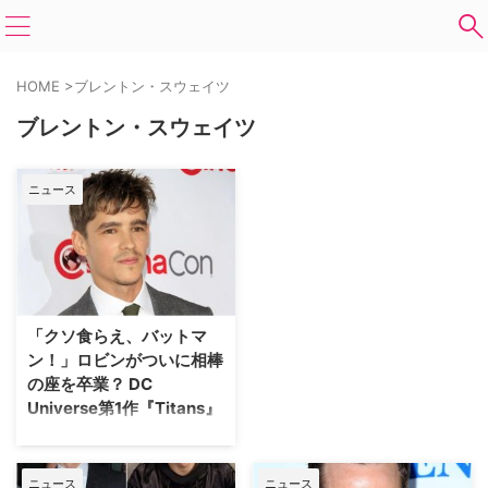
HOME
>
ブレントン・スウェイツ
ブレントン・スウェイツ
ニュース
「クソ食らえ、バットマ
ン！」ロビンがついに相棒
の座を卒業？ DC
Universe第1作『Titans』
スーパーヒーローに欠かせないの
が、頼れるサイドキック（相棒）
の存在。数あるサポート役の中で
ニュース
ニュース