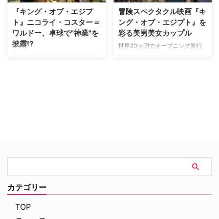
テン・ジャック・スパロウことジ
者とのエピソードや、出演後の生
『キング・オブ・エジプ
冒険スペクタクル映画『キ
ョニー・デップは、レ…
活についてなどが、余すところな
ト』ニコライ・コスター＝
ング・オブ・エジプト』を
く語られた。 ――…
ワルドー、卓球で"神業"を
彩る美男美女カップル
披露!?
世界20ヵ国でオープニング興行
収入ナンバー1を記録した冒険ス
世界20カ国でオープニング興行
ペクタクル映画『キング・オブ・
収入ナンバー1を記録した冒険ス
エジプト』。日本で9月9日
ペクタクル映画『キング・オブ・
（金）より公開される同作は豪華
エジプト』。同作に出演するニコ
キャストも見どころの一つだが、
ライ・コスター＝ワルドーとジェ
主人公カップルを演じる二人の若
ラルド・バトラーの対談インタビ
手も見逃せない。 本作の舞台
ューが到着した。 本作の舞台
は、神と人間が共存する古代エジ
は、神と人間が共存する、黄金の
プト。黄金の楽園だったが、残虐
楽園であった古代エジプト。しか
な暴君と化した砂漠の神・セ…
し残虐な暴君と化した砂漠の神・
セト（ジェラルド・バト…
カテゴリー
TOP