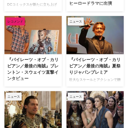
ヒーロードラマに出演
DCコミックスが新たに立ち上げ
るデジタル映像配信サービスでの
今夏公開された大ヒットシリーズ
配信が予定されている、
第5弾『パイレーツ・オブ・カリ
レコメンド
ニュース
『Titans（原題）』の全メインキ
ビアン／最後の海賊』に出演した
ャストが決定したことが明らかに
ブレントン・スウェイツが、ワー
なった。米TV Lineが報じてい
ナー・ブラザース・テレビジョン
る。 【関連記事】集まれイケメ
とDCコミックスが手掛ける新シ
ン高校生キャラ！～演じる人気イ
リーズで、スーパーヒーローを演
ケメン俳優とともにご紹介～ 本
じることが分かった。米Variety
作は、"ティーン・タイタンズ"と
が報じている。 ブレントンが主
『パイレーツ・オブ・カリ
『パイレーツ・オブ・カリ
して知られる1…
演を務める新ドラマ『Titans（原
ビアン／最後の海賊』ブレ
ビアン／最後の海賊』夏祭
題）』は…
ントン・スウェイツ直撃イ
りジャパンプレミア
ンタビュー
壮大なスケールとアクションで贈
る史上空前のエンターテイメント
7月1日（土）より全国公開されて
『パイレーツ・オブ・カビリア
いる『パイレーツ・オブ・カリビ
ニュース
ニュース
ン』。最新作『パイレーツ・オ
アン／最後の海賊』。 本作で、
ブ・カビリアン／最後の海賊』が
幽霊船フライング・ダッチマン号
この夏、7月1日（土）より公開と
の船長ウィル・ターナーの息子ヘ
なるが、20日（火）都内で本作
ンリー・ターナーとして出演して
の夏祭りプレミアが開催された。
いるブレントン・スウェイツが、
13度目の来日を果たしたキャプ
プロモーションのため来日。共演