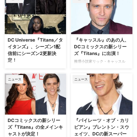
も、バットマンを支えるロビンは
最も有名なキャラクターと言って
も過言ではないだろう。しかし、
そんな彼には、どうやら不満があ
る様子。9月にローンチしたばか
りの米ストリーミングサービス
DC Universe『Titans／タ
『キャッスル』のあの人、
「DC Universe」が贈る
イタンズ』、シーズン1配
DCコミックスの新シリー
『Titans（原題…
信前にシーズン2更新決
ズ『Titans』に出演！
定！
推理小説家リック・キャッスル
が、女刑事とタッグを組んで事件
大手アメコミ出版社DCコミック
を解決していく人気ドラマ『キャ
スが立ち上げるデジタル映像配信
ニュース
ニュース
ッスル ～ミステリー作家は事件
サービスDC Universeのオリジナ
がお好き』でケヴィン・ライアン
ルシリーズ『Titans／タイタン
刑事を演じたシーマス・デヴァー
ズ』。シーズン1の配信を控えて
が、DCコミックスの新シリーズ
いる本作が、早くもシーズン2へ
『Titans（原題）』に出演するこ
更新されることが決まった。米
とが分かった。米TV Lineが報じ
Varietyが報じている。 【関連記
ている。 【関連記事】2018年の
事】DC universe『Titans／タイ
DCコミックスの新シリー
『パイレーツ・オブ・カリ
注目ド…
タンズ』が、N…
ズ『Titans』の全メインキ
ビアン』ブレントン・スウ
ャストが決定！
ェイツ、DCの新スーパー