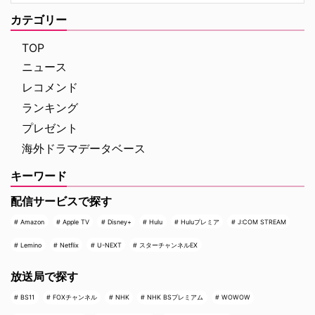
ミー・ラブミー』 イタリアへ逃
カテゴリー
れるように移り住んだ …
TOP
ニュース
レコメンド
ランキング
プレゼント
海外ドラマデータベース
キーワード
配信サービスで探す
Amazon
Apple TV
Disney+
Hulu
Huluプレミア
J:COM STREAM
Lemino
Netflix
U-NEXT
スターチャンネルEX
放送局で探す
BS11
FOXチャンネル
NHK
NHK BSプレミアム
WOWOW