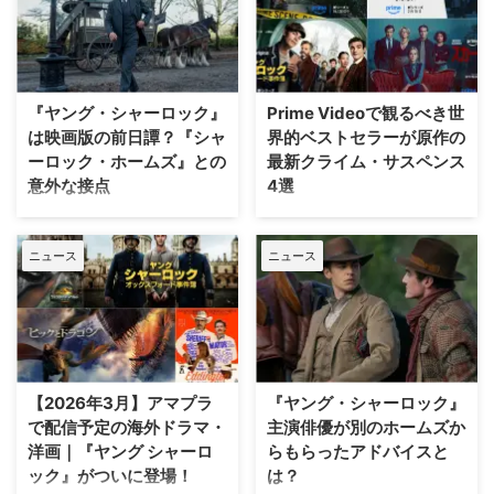
ア役を演じるギャヴィン・カサレ
Prime Videoの新シリーズ『ヤン
ーニョは、映画版の進捗につい
グ・シャーロック ～オックスフ
て、期待に反する現状を明かし
ォード事件簿～』。本作に主演
た。 「ぶっつけ本番の展開にな
し、シャーロック・ホームズの大
るだろう」 PEOPLEが報じたとこ
ファンだと公言するヒーロー・フ
『ヤング・シャーロック』
Prime Videoで観るべき世
ろによると、先月ロサンゼルスで
ァインズ・ティフィンが、役作り
は映画版の前日譚？『シャ
界的ベストセラーが原作の
開催されたイベント「Elle Actors
のために他のホームズ作品を再視
ーロック・ホームズ』との
最新クライム・サスペンス
Rising」に出席したギャヴィン
聴しなかった理由を明かしてい
意外な接点
4選
は、映画の撮影時期について次の
る。 シャーロックを想像すると
ように語っている。「正直に言う
ベネディクト・カンバーバッチが
Amazonの新作ドラマ『ヤング・
3月4日（水）より独占配信開始
と、まだ脚本すら持ってい …
浮かぶが… 1870年代のオックス
シャーロック ～オックスフォー
する『ヤング シャーロック ～オ
フォードを舞台にした本作で、カ
ニュース
ニュース
ド事件簿～』は、ロバート・ダウ
ックスフォード事件簿～』をはじ
リスマ性にあふれ、反 …
ニー・Jr.が主演した映画『シャー
め、豪華キャスト・クリエイター
ロック・ホームズ』シリーズでメ
陣が集結した新作海外ドラマが
ガホンを取ったガイ・リッチーが
続々登場！ 本日は、Prime
製作を努めているが、両作は繋が
Videoが誇る、ベストセラー小説
っているのだろうか？ 「映画版
を原作とした質の高いクライム・
のファンにも楽しんでもらえる作
サスペンス4選をご紹介しよう。
【2026年3月】アマプラ
『ヤング・シャーロック』
品」 文学史において、シャーロ
億万長者を狙う処刑人との対決！
で配信予定の海外ドラマ・
主演俳優が別のホームズか
ック・ホームズほど大きな足跡を
『アレックス･クロス ～狙われた
洋画｜『ヤング シャーロ
らもらったアドバイスと
残した架空の人物はそう多くな
刑事～』シーズン2 ベストセラー
ック』がついに登場！
は？
い。1887年にアーサー・コナ
作家ジェームズ・パターソンが生