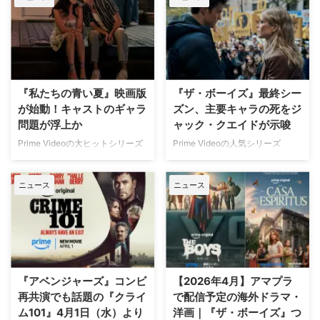
える「ある重要なルール」が維持
されることが判明した。米
Screen Rantが報じている。 ショ
ーランナーが語る唯一の不動のル
ール ScreenRantによるインタビ
ューに応じたショーランナーのエ
『私たちの青い夏』映画版
『ザ・ボーイズ』最終シー
リック・クリプキは、劇中で実在
の人物や概念が次々と引用される
が始動！キャストのギャラ
ズン、主要キャラの死をジ
中で、「どこまでが正史（カノ
問題が浮上か
ャック・クエイドが示唆
ン）で、どこからが現実世界の引
Prime Videoの大ヒットシリーズ
Prime Videoの人気シリーズ
用なのか」という境界線について
『私たちの青い夏』の続編映画の
『ザ・ボーイズ』が、ついに完結
語った。 クリプキはまず、「 …
撮影が、4月27日からノースカロ
する。ヒューイ・キャンベル役の
ニュース
ニュース
ライナ州ウィルミントンで開始さ
ジャック・クエイドは、4月8日
れる。作品が世界的な社会現象と
の最終シーズン（シーズン5）配
なった一方で、その舞台裏では若
信を前に、ファンに対して衝撃的
手キャストの出演料を巡る問題が
な展開を予告している。 「決し
上がっているという。Deadline
てハッピーエンドではない」 3月
が報じている。 異例の成功も報
30日に放送された「ザ・トゥナ
酬には反映されず 本作はシーズ
イト・ショー」に出演したジャッ
『アベンジャーズ』コンビ
【2026年4月】アマプラ
ン3において、全世界で70日間で
クは、司会のジミー・ファロンか
再共演でも話題の『クライ
で配信予定の海外ドラマ・
7,000万人という驚異的な視聴者
ら「一般的なヒーロー番組のよう
ム101』4月1日（水）より
洋画｜『ザ・ボーイズ』つ
数を記録。主人公ベリーと幼馴染
に、最後はみんな幸せに暮らすこ