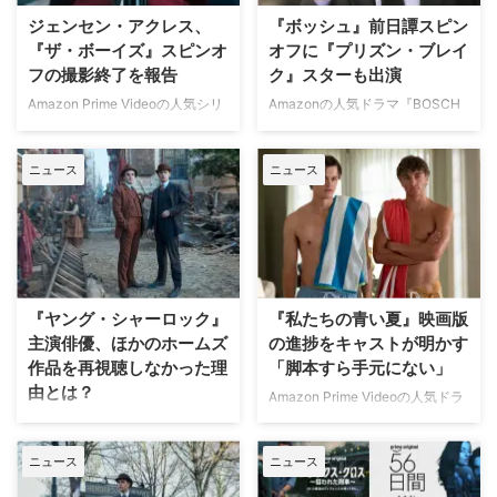
ーン：未知なる侵略者』の大ヒッ
らおよそ2年、ようやくGOサイン
ジェンセン・アクレス、
『ボッシュ』前日譚スピン
トや、Prime Videoで年内配信予
クリステン主演のこの企画は
『ザ・ボーイズ』スピンオ
オフに『プリズン・ブレイ
定の『ジャック・リーチャー』シ
2024年6月に報じられていたが、
フの撮影終了を報告
ク』スターも出演
ーズン4への続投など、俳優とし
2年近くが経ったこの度、
て絶頂期にある。しかし今回、そ
Amazonがリミテッドシリーズと
Amazon Prime Videoの人気シリ
Amazonの人気ドラマ『BOSCH
れらとは全く別の不名誉な理由で
して正式に発注した。ショーラン
ーズ『ザ・ボーイズ』で強烈な印
／ボッシュ』の前日譚スピンオフ
注目を集めることとなった。 騒
ナーを務めるのは『ザ・ステアケ
象を残したソルジャー・ボーイ。
『Bosch: Start of Watch（原
音トラブルから暴力沙汰へ発展か
ース -偽りだらけの真実-』や
ニュース
ニュース
その若き日を描く前日譚スピンオ
題）』に、新たに3人のキャスト
【動画 …
『ナルコス：メキシコ編 …
フ『Vought Rising（原題）』の
が出演することが分かった。米
撮影が終了したことを主演のジェ
Deadlineが伝えている。 尊敬さ
ンセン・アクレスが報告した。
れる弁護士から裏社会のフィクサ
最終日にソルジャー・ボーイのス
ーへと転身 『Bosch: Start of
ーツ姿を披露 ジェンセンは3月11
Watch』は、オリジナルシリーズ
日（現地時間）、撮影現場での最
の主人公ハリー・ボッシュの若か
『ヤング・シャーロック』
『私たちの青い夏』映画版
終日を祝う動画を自身の
りし頃を描く。新人警官時代のボ
主演俳優、ほかのホームズ
の進捗をキャストが明かす
Instagramに投稿。動画内では、
ッシュを演じるのはキャメロン・
作品を再視聴しなかった理
「脚本すら手元にない」
再びソルジャー・ボーイのスーツ
モナハン（『シェイムレス 俺た
由とは？
に身を包むことの興奮について触
ちに恥はない』）。 舞台は1991
Amazon Prime Videoの人気ドラ
れており、ファンにとって馴染み
年のロサンゼルス。人種間の緊張
マ『私たちの青い夏』の映画版に
鬼才ガイ・リッチー監督が、アー
深いあの「ヒーロー」が帰還す …
やギャ …
関する最新の状況が明らかになっ
サー・コナン・ドイル卿が生んだ
ニュース
ニュース
たが、公開までの道のりはまだ遠
不朽の名探偵、シャーロック・ホ
そうだ。同シリーズでジェレマイ
ームズの物語を新たに再構築した