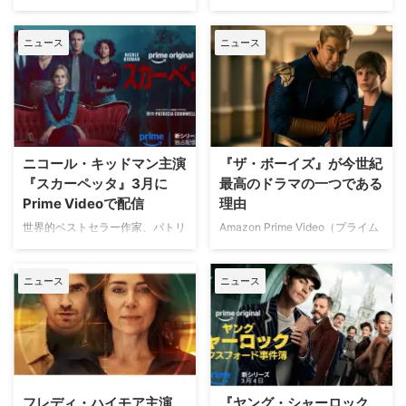
ン・ドイルによる小説「緋色の研
み出した伝説的キャラクターを、
Amazon Prime Video（アマゾン
世界中で愛される名探偵シャーロ
究」が出版されて以来、映像化の
『バーン・ノーティス 元スパイ
プライムビデオ）で2026年3月に
ック・ホームズの“原点”を描く型
歴史も長く、近年ではベネディク
の逆襲』のベン・ワトキンスがシ
ニュース
ニュース
配信開始となる海外ドラマ・洋画
破りでアクション満載のミステリ
ト・カンバーバッチ（『S …
ョーランナーとして …
を一挙ご紹介！ Prime Videoで
ーシリーズ『ヤング・シャーロッ
2026年3月に配信予定の海外ドラ
ク ～オックスフォード事件簿
マ 日付 タイトル 2026年3月4日
～』が、3月4日（水）よりPrime
（水） Prime Original『ヤング シ
Videoにて独占配信！ ロンドンで
ャーロック ～オックスフォード
開催されたワールドプレミアにキ
事件簿～』シーズン1※17：00か
ャスト・製作陣が集結。本作の主
ニコール・キッドマン主演
『ザ・ボーイズ』が今世紀
ら独占配信 2026年3月11日
演を務めるヒーロー・ファイン
『スカーペッタ』3月に
最高のドラマの一つである
（水） Prime Original『スカーペ
ズ・ティフィンが、叔父との共演
Prime Videoで配信
理由
ッタ』シーズン1※16：00から独
や、かつてのシャーロック俳優か
占配信 2026年3月18日（水）
らもらった助言などを明かした。
世界的ベストセラー作家、パトリ
Amazon Prime Video（プライム
Prime Original …
「必要以上に心配するな」と助言
シア・コーンウェルの代表作「検
ビデオ）の人気ドラマ『ザ・ボー
シャーロック・ホームズの代名詞
屍官」シリーズを原作とした法医
イズ』は、原作コミックを見事に
である「ベーカー街221B」を再
ニュース
ニュース
学クライム・スリラー『スカーペ
映像化しただけでなく、21世紀を
現した会場に …
ッタ』がAmazon Prime Videoに
代表するテレビドラマの一つとし
て独占配信することがわかった。
て高い評価を受けている。米
1億2,000万部超のベストセラー
Screen Rantが、『ザ・ボーイ
「検屍官」シリーズがついに映像
ズ』が今世紀最高のドラマの一つ
化 1990年に第1作「検屍官」が刊
である理由について論じているの
行されて以来、全世界で累計1億
で紹介しよう。 ヒーロー作品と
フレディ・ハイモア主演
『ヤング・シャーロック