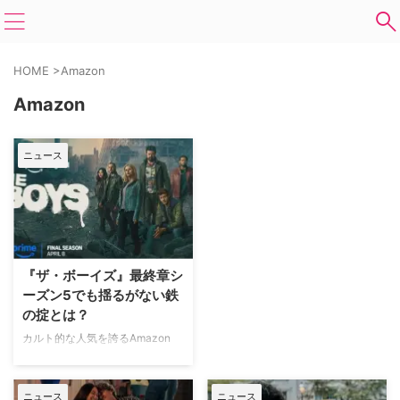
HOME
>
Amazon
Amazon
ニュース
『ザ・ボーイズ』最終章シ
ーズン5でも揺るがない鉄
の掟とは？
カルト的な人気を誇るAmazon
Prime Originalシリーズ『ザ・ボ
ーイズ』。その完結編となるシー
ズン5に向けて、物語の根幹を支
ニュース
ニュース