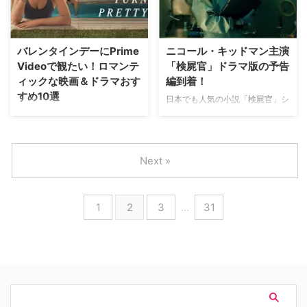
ずか7日間で2億2,300万回再生を
魅力を放っている。米Colliderの
記録（Wavemetrix調べ）。これ
レビューを一部紹介！ 等身大の
は、プライム・ビデオがこれまで
存在感で物語にリアリティを
に発表した全シリーズ作品の予告
『スティール』は、ロンドンの年
バレンタインデーにPrime
ニコール・キッドマン主演
編の中で、公開1週間における歴
金ファンドを扱う金融会社で起き
Videoで観たい！ロマンテ
「検屍官」ドラマ版の予告
代最多視聴数となった。 あの
た大胆な強盗事件から幕を開け
ィックな映画＆ドラマおす
編到着！
『指輪物語』超え！驚異の注目度
る。覆面姿の侵入者たちは、社員
すめ10選
The game is most certainly
のザラと同僚ルークに巨額の資金
日本でも人気の小説「検屍官」シ
afoot. Young Sherlock i …
移動を強要し、忽然と姿を消す。
リーズを豪華キャストで映像化し
Prime Videoで見られるバレンタ
一見、単発の事件に思えたこの出
た新作ドラマ『Scarpetta（原
インデーにぴったりなロマンス作
来事から、やがて想像以上に複雑
題）』。3月11日（水）より
品を紹介！ イタリアの名門校を
な真相が明らかにな …
Amazon Prime Video（アマゾン
舞台に危険な三角関係を描いた最
Next »
プライム）にて配信予定の同作の
新作『ラブミー・ラブミー』をは
予告編が到着した。米Varietyが
じめ、アメリカ大統領の息子とイ
伝えている。 ケイ・スカーペッ
ギリスの王子の恋の行方を描いた
1
2
3
…
31
タが時を越えてシリアルキラーと
『赤と白とロイヤルブルー』、幼
対決！ アメリカの作家パトリシ
なじみの兄弟との間で揺れ動く恋
ア・コーンウェルが1990年から
と成長を描く青春ドラマ『私たち
発表している、検屍官のケイ・ス
の青い夏』、格式高い英国の名門
カーペッタを主人公にした「検屍
寄宿学校を舞台に描かれる『マク
官」シリーズ。本国では2025年
ストン・ホール ～私たちをつな
に29作目となる最新作「Sharp
ぐ世界～』など多彩なラブストー
Force（原題）」がリ …
リーを取り揃えている。 『ラブ