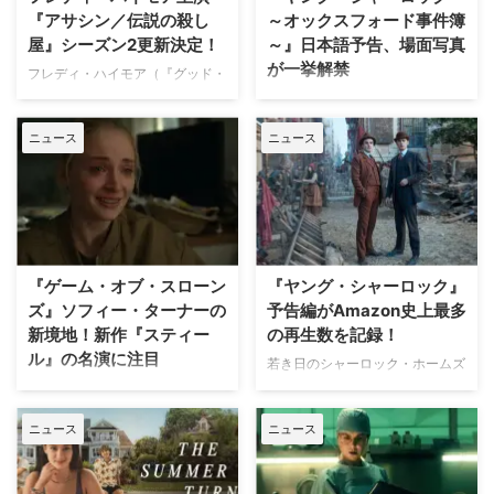
2,000万部以上を売り上げてきた
いう枠を超え… 近年のドラマは配
『アサシン／伝説の殺し
～オックスフォード事件簿
同シリーズは、法医学を本格的に
信時代の影響もあり短命に終わる
屋』シーズン2更新決定！
～』日本語予告、場面写真
取り入れたミステリーの先駆けと
作品が少なくないが、本作は高い
が一挙解禁
して 1990年代ミステリー界を代
完成度を維持したまま複数シーズ
フレディ・ハイモア（『グッド・
表するベストセラーとなり、長年
ンを成功させ、確固たるレガシー
ドクター 名医の条件』）とキー
スタイリッシュかつ斬新な演出で
にわたり、映像化が待ち望 …
を築いている点が特徴だ。 本作
リー・ホーズ（『ボディガード
高い支持を集めるガイ・リッチー
が登場 …
ニュース
ニュース
－守るべきもの－』）が主演する
が、世界中で愛される名探偵シャ
英国ドラマ『アサシン／伝説の殺
ーロック・ホームズの“原点”を描
し屋』が、シーズン2へ更新され
く型破りでアクション満載のミス
た。米Deadlineが伝えている。
テリーシリーズ『ヤング・シャー
どんでん返しやスリリングな予測
ロック ～オックスフォード事件
不能さが満載 2025年7月に本国
簿～』が、3月4日（水）より
でリリースされた本作は、引退し
Prime Videoにて独占配信開
『ゲーム・オブ・スローン
『ヤング・シャーロック』
たはずの伝説の殺し屋ジュリー
始！ 配信に先立ち、日本語予
ズ』ソフィー・ターナーの
予告編がAmazon史上最多
と、疎遠になっていた息子エドワ
告、キービジュアル、場面写真・
新境地！新作『スティー
の再生数を記録！
ードが、ギリシャの孤島で生き延
メイキングが一挙解禁された。
ル』の名演に注目
びるために共闘する姿を描いたサ
『ヤング・シャーロック ～オッ
若き日のシャーロック・ホームズ
スペンスドラマ。キーリーとフレ
クスフォード事件簿～』概要＆あ
の活躍を描くAmazonの新シリー
世界的人気を誇ったドラマ『ゲー
ディが親子役で共演している。
らすじ 本作品は、『スナッチ』
ズ『ヤング・シャーロック～オッ
ム・オブ・スローンズ』でサン
『ライアー 交錯する …
『コードネーム U.N.C.L.E.』『ア
ニュース
ニュース
クスフォード事件簿～』が、早く
サ・スタークを演じたソフィー・
ンジェントルメ …
も歴史を塗り替えた。 2月5日に
ターナーが、Prime Videoの新作
公開された予告編は、公開からわ
スリラー『スティール』で新たな