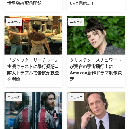
世界独占配信開始
いに完結…！
の兄弟を巡る三角関係は、SNS上
とを期待できるか」と問われ、笑
で「チーム・コンラッド」「チー
いながら「ノー」と断言した。
Prime Videoは、犯罪小説の巨匠
Amazon Prime Video（アマゾン
ム・ジェレマイア」という派閥を
ジャックは最終シーズンの内容に
ドン・ウィンズロウのベストセラ
プライムビデオ）で2026年4月に
生む …
ついて、以下のように述 …
ニュース
ニュース
ーを原作に、アカデミー賞に名を
配信開始となる海外ドラマ・洋画
連ねる名優たちが火花を散らす極
を一挙ご紹介！ Prime Videoで
上のクライム・アクション・スリ
2026年4月に配信予定の海外ドラ
ラー『クライム101』を、4月1日
マ 日付 タイトル 2026年4月8日
（水）より世界独占配信する。
（水） Prime Original『ザ・ボー
『クライム101』ロサンゼルスを
イズ』ファイナルシーズン※16：
舞台に繰り広げられる、完璧な強
00から独占配信 2026年4月29日
『ジャック・リーチャー』
クリステン・スチュワート
盗計画の行方 『クライム101』の
（水） Prime Original『精霊たち
主演キャストに暴行疑惑…
が実在の宇宙飛行士に！
舞台は、太陽に焼かれたロサンゼ
の家』シーズン1※13：00から独
隣人トラブルで警察が捜査
Amazon新作ドラマ制作決
ルスの荒涼とした風景が広がる
占配信 『ザ・ボーイズ』ファイ
を開始
定
101号線フリーウェイ沿い。物語
ナルシーズン 極悪非道なスーパ
は、ここで鮮やかな宝石強盗を繰
ーヒーローたちと人間たちとの壮
Amazonの人気アクションドラマ
クリステン・スチュワート（『ト
り返し、警察の手をすり抜けてき
絶 …
『ジャック・リーチャー ～正義
ワイライト』シリーズ）が実在し
た謎の泥棒デーヴィス（クリス・
ニュース
ニュース
のアウトロー～』の主人公ジャッ
たアメリカ初の女性宇宙飛行士サ
ヘムズワー …
ク・リーチャーを演じるアラン・
リー・ライドを演じるAmazonの
リッチソンが、隣人と乱闘騒ぎを
新作ドラマ『The
起こした疑いがあることがわかっ
Challenger（原題）』が正式に制
た。米TMZが報じた。 アランは
作されることになった。米
今年、Netflix映画『ウォー・マシ
Varietyが報じている。 第一報か