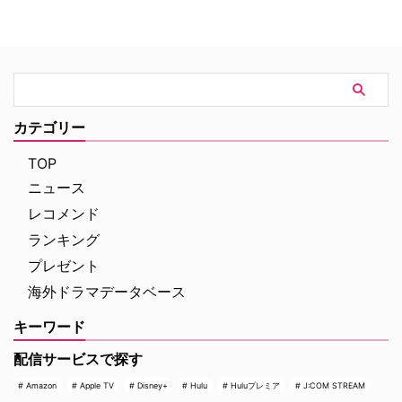
ューヨークの上流社会を辛辣に風
ナンバーワンを記録。このたび、
刺した作品だ。ウォール街で台頭
主演のトム・ホランド自らが臨場
したトレーダーたち、その華奢な
感あふれるアクションシーン撮影
妻や愛人、そして富裕層が住むマ
の裏側を明かす特別映像が公開さ
ンハッタンと周辺の貧困な地区と
れた。 世界中で大ヒットを記
の間にくすぶる人種間の緊張を描
録！ 映画史に残る快挙を達成 ソ
く。人種間の対立を煽って全国的
ニー・ピクチャーズ配給、トム・
カテゴリー
な名声を得た …
ホランド演じるピーター・パーカ
ー＝スパイダーマンの新たなる物
TOP
語、『スパイダーマン：ブラン
ニュース
ド・ニュー・デイ』が大ヒット …
レコメンド
ランキング
プレゼント
海外ドラマデータベース
キーワード
配信サービスで探す
Amazon
Apple TV
Disney+
Hulu
Huluプレミア
J:COM STREAM