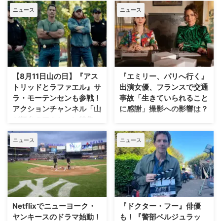
ニュース
ニュース
【8月11日山の日】『アス
『エミリー、パリへ行く』
トリッドとラファエル』サ
出演女優、フランスで交通
ラ・モーテンセンも参戦！
事故「生きていられること
アクションチャンネル「山
に感謝」撮影への影響は？
が舞台のアクション特集」
人気Netflixドラマ『エミリー、パ
放送
リへ行く』第6シーズンに出演す
ニュース
ニュース
るイギリス人女優のミニー・ドラ
日本で唯一のアクション海外ドラ
イヴァーが、フランスでの撮影休
マ専門チャンネル「アクションチ
止期間中に深刻な自動車事故に遭
ャンネル」にて、8月11日の山の
っていたことが分かった。 生き
日に合わせた特別編成「山が舞台
ていられることに心から感謝 ミ
のアクション特集」が放送され
ニーは過去8週間にわたり、
る。 8月11日「山の日」に注目の
Instagram上で「パリ近況報告」
山岳アクション2作品を特別編成
Netflixでニューヨーク・
『ドクター・フー』俳優
と題した動画シリーズを投稿。最
今回の特集では、米陸軍特殊部隊
ヤンキースのドラマ始動！
も！『警部ベルジュラッ
終シーズンの撮影で滞在していた