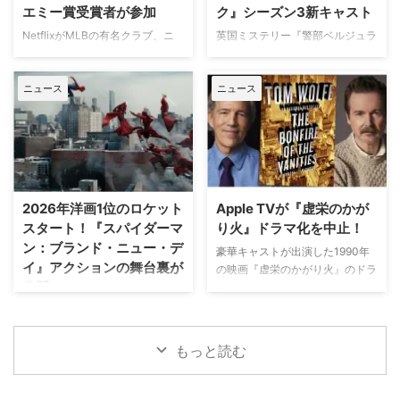
出身の保安官が山岳地帯の町で起
エミー賞受賞者が参加
ク』シーズン3新キャスト
パリでの日常をファンに届けてい
きる難事件に挑む全米大ヒット作
た。しかし8月6日（木）早朝、
NetflixがMLBの有名クラブ、ニ
英国ミステリー『警部ベルジュラ
『ブルーリッジ 山岳捜査網』が
首にネックサポーターを装着して
ューヨーク・ヤンキースを題材に
ック』シーズン3の撮影が始まっ
独占日本初放送。さらに、元特殊
ベッドに横たわる姿で最新動画を
した新作ドラマシリーズの開発を
ている。また、4人のキャストが
部隊員の父親が娘を守るために大
公開。「パリの最新情報だけど、
ニュース
ニュース
進めている。米Varietyが報じ
新たに加わることも明らかになっ
自然を駆け巡るフランス発の話題
実はロンドンに戻っ …
た。 『オザークへようこそ』ジ
た。英BBCなど複数のメディアが
作『デビルズ・リープ～娘を守
ェイソン・ベイトマンも関与
伝えている。 これまでで最も衝
れ！最強の親父』が一挙放送され
Netflixは、今年3月のMLB開幕戦
撃的な事件に巻き込まれるベルジ
る。雄大な自然の中で繰り広 …
をライヴ配信したのを皮切りに、
ュラック 1981年から1991年にか
7月のホームランダービーもリリ
けて英BBCで放送されたジョン・
ースするなど、MLBとの関係性
ネトルズ主演ドラマ
2026年洋画1位のロケット
Apple TVが『虚栄のかが
を深めている。この協力関係は
『Bergerac（原題）』をリブー
スタート！『スパイダーマ
り火』ドラマ化を中止！
2028年まで続く予定だ。今月中
トした本作。イギリス海峡に浮か
ン：ブランド・ニュー・デ
旬に行われるフィールド・オブ・
ぶジャージー島を舞台に、警部の
豪華キャストが出演した1990年
イ』アクションの舞台裏が
ドリームス（映画『フィールド・
ジム・ベルジュラックが事件に挑
の映画『虚栄のかがり火』のドラ
公開
オブ・ドリームス』の舞台となっ
む人気シリーズだ。本国イギリス
マ化がApple TVで進められてい
たアイオワ州のとうもろこし畑の
で2025年にシーズン1（『警部ベ
たが、頓挫したことが明らかにな
トム・ホランド演じるスパイダー
中にある球 …
ルジュラック～豪邸に …
った。米Deadlineが報じてい
マンの新たな物語を描く映画『ス
る。 鬼門らしく一筋縄ではいか
パイダーマン：ブランド・ニュ
もっと読む
ず 原作は、1987年に出版された
ー・デイ』が大ヒット上映中だ。
トム・ウルフのベストセラー小説
公開初日の興行収入は5億6,000
「虚栄の篝火」。1980年代のニ
万円を超え、2026年公開の洋画