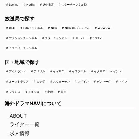
Lemino
Netflix
U-NEXT
スターチャンネルEX
放送局で探す
BS11
FOXチャンネル
NHK
NHK BSプレミアム
WOWOW
アクションチャンネル
スターチャンネル
スーパー！ドラマTV
ミステリーチャンネル
国・地域で探す
アイルランド
アメリカ
イギリス
イスラエル
イタリア
インド
オーストラリア
カナダ
スウェーデン
スペイン
デンマーク
ドイツ
フランス
メキシコ
北欧
日本
海外ドラマNAVIについて
ABOUT
ライター一覧
求人情報