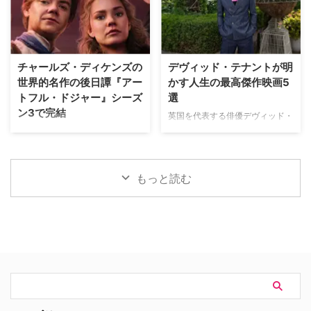
…
『Trauma（原題）』に主演する
アリティあふれるストーリー展開
ことが分かった。米Varietyが伝
にある。しかし、その裏側では、
えている。 『ダイ・ハード』
自身の悲劇がドラマ化されること
×『ER』！？医療アクションドラ
を放送直前まで知らされない実在
マ 『Trauma』は、テロリストが
の被害者たちが、「極めて不快な
チャールズ・ディケンズの
デヴィッド・テナントが明
ロンドンの病院を占拠し、手術中
サプライズ」に晒され続けている
世界的名作の後日譚『アー
かす人生の最高傑作映画5
の首相を人質に取るところからス
というのだ。 実話事件を無断で
トフル・ドジャー』シーズ
選
タート。元英国海兵隊の衛生兵
ドラマ化？ 1990年にNBCの旗艦
ン3で完結
で、現在は救急外来の医師である
番組『LAW & ORDER』の脚本家
英国を代表する俳優デヴィッド・
ジム・マーチャントは、院内に取
として参加し、後にショーランナ
テナント（『ドクター・フー』
Disney+（ディズニープラス）で
り残されたすべての人々を救うた
ーやスピンオフ作品『LAW &
『グッド・オーメンズ』）が、映
最も視聴されたオーストラリア発
め、病院内を徐々に制圧してい
ORDER クリミナル・インテン
像ソフトメーカーの米Criterion社
のオリジナル作品『アートフル・
く。力関係は次第に逆転 …
ト』 …
による人気企画「Criterion
ドジャー』が、シーズン3へ更新
もっと読む
Closet」に登場した。数多の名作
されることが決定した。なお、同
映画のDVDやBlu-rayが並ぶ夢の
シーズンが作品のファイナルシー
ようなクローゼットを訪れたデヴ
ズンとなる。 『アートフル・ド
ィッドは、自身が幼少期や俳優人
ジャー』シーズン3で幕引きへ
生の中で多大な影響を受けた名作
『アートフル・ドジャー』は、チ
映画をピックアップ。その魅力を
ャールズ・ディケンズの名作小説
熱く語った。 『バンデットQ』か
「オリバー・ツイスト」の15年後
らオロノ劇の名作まで！独自のセ
となる1850年代のオーストラリ
ンスで選ぶ名作群 最初に彼が手
アを舞台にした大ヒットドラマ。
に取ったのは、テリー・ギリアム