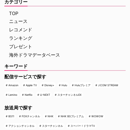
スリの才能を持つ主人公ジャッ
カテゴリー
監督による幻想的なファンタジー
ク・ドーキンス（通称：ドジャ
…
ー）役を務める『クイーンズ・ギ
TOP
ャンビット』のトーマス …
ニュース
レコメンド
ランキング
プレゼント
海外ドラマデータベース
キーワード
配信サービスで探す
Amazon
Apple TV
Disney+
Hulu
Huluプレミア
J:COM STREAM
Lemino
Netflix
U-NEXT
スターチャンネルEX
放送局で探す
BS11
FOXチャンネル
NHK
NHK BSプレミアム
WOWOW
アクションチャンネル
スターチャンネル
スーパー！ドラマTV