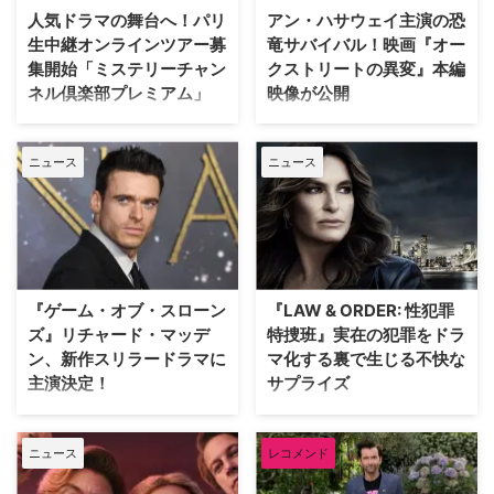
人気ドラマの舞台へ！パリ
アン・ハサウェイ主演の恐
生中継オンラインツアー募
竜サバイバル！映画『オー
集開始「ミステリーチャン
クストリートの異変』本編
ネル倶楽部プレミアム」
映像が公開
日本唯一のミステリードラマ専門
J.J.エイブラムスが製作プロデュ
チャンネル「ミステリーチャンネ
ーサーを務め、アン・ハサウェ
ニュース
ニュース
ル」は、現地体験型アクティビテ
イ、ユアン・マクレガーが共演す
ィ専門予約サイト「ベルトラ」特
る映画『オークストリートの異
別協力のもと、8月20日（木）19
変』の公開に先立ち、迫力満点な
時よりパリ生中継オンラインツア
新ビジュアルと、本編映像が公開
ーを開催する。「ミステリーチャ
された。 アン・ハサウェイとユ
ンネル倶楽部プレミアム」会員の
アン・マクレガーが恐竜から逃げ
先着800名様限定で、このプレミ
惑う！緊迫の新ビジュアル ティ
『ゲーム・オブ・スローン
『LAW & ORDER: 性犯罪
アムなオンライン体験の申込受付
ザー映像の公開時から、その正体
ズ』リチャード・マッデ
特捜班』実在の犯罪をドラ
が開始となった。 パリが舞台の
がほとんど明かされないミステリ
ン、新作スリラードラマに
マ化する裏で生じる不快な
ドラマで主人公たちが歩いた景色
アスな世界観で映画ファンの注目
主演決定！
サプライズ
を、リアルタイムで堪能 8月5日
を集めていた本作。続く本予告で
（水）にスタートした「ミステリ
は、突如街に現れた恐竜たちに対
大ヒットドラマ『ゲーム・オブ・
ロングランヒットを誇る犯罪捜査
ーチャンネル倶楽部プレミアム」
して、平穏に暮らしていた“普通
スローンズ』のロブ・スターク役
ドラマ『LAW & ORDER』シリー
は、ミステリーの世界を味わい尽
の家族”がどのように逃げ延びる
ニュース
レコメンド
でブレイクしたリチャード・マッ
ズ。本作の最大の魅力の一つは、
くすために誕生した特別 …
かを描いていることが明らかとな
デンが、新作スリラードラマ
実際に起きた事件に着想を得たリ