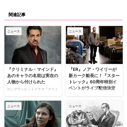
関連記事
ニュース
ニュース
『クリミナル・マインド』
『ER』ノア・ワイリーが
あのキャラの名前は実在の
新カーク船長に！『スター
人物から付けられた
トレック』60周年特別イ
ベントがライブ配信決定
ロングランヒットドラマ『クリミ
ナル・マインド』でデヴィッド・
エミー賞受賞歴を誇るノア・ワイ
ロッシを演じるジョー・マンテー
リー（『ER 緊急救命室』『ザ・
ニュース
ニュース
ニャ。実はこの役名を付けたのは
ピット／ピッツバーグ救急医療
ジョー自身なのだが、その理由に
室』）が、SF界の金字塔『スタ
ついて説明している。米TV Line
ートレック』の誕生60周年を記
が報じた。 O・J・シンプソン裁
念する朗読劇イベントで、ジェー