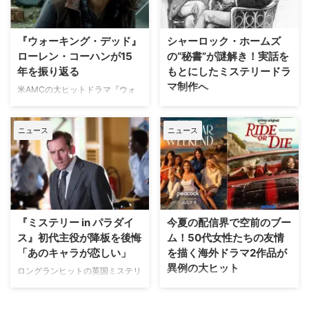
判の証人がデヴィッド・ロッシ
ムズ・T・カーク船長役を務める
シーズン3序盤でFBI行動分析課
ことが明らかになった。米TV
のチーフだったジェイソン・ギデ
Lineが報じている。 『スタート
『ウォーキング・デッド』
シャーロック・ホームズ
オンが去った後、その穴を埋める
レック』60周年を祝う特別朗読
ローレン・コーハンが15
の“秘書”が謎解き！実話を
形で登場したデヴィッド・ロッ
劇が開催！ 本イベントは、米国
年を振り返る
もとにしたミステリードラ
シ。その後、15シーズン以上にわ
脚本家組合財団（WGF）が主催
マ制作へ
たりチームを支えるこのベテラン
する特別企画「WGF RetroReads
米AMCの大ヒットドラマ『ウォ
プロファイラーは、有名な裁判に
Presents: Star Trek 60th」。オ
ーキング・デッド』とスピンオフ
アーサー・コナン・ドイルが生ん
関わった実在の警察官の名前をも
リジナルシリーズ『宇宙大作戦』
『ウォーキング・デッド：デッ
だ世界で最も有名な探偵シャーロ
とにしている。 有名 …
の記念すべき初回放 …
ニュース
ニュース
ド・シティ』でマギーを演じてき
ック・ホームズに宛てて実際に
たローレン・コーハン。彼女が同
様々な手紙が届いていたことは有
シリーズと過ごしてきた15年を振
名な話だが、その手紙に返信して
り返るとともに、『ウォーキン
いた“秘書”を主人公にしたミステ
グ・デッド：デッド・シティ』の
リードラマが作られることが分か
シーズン4についても匂わせた。
った。米Deadlineが報じてい
『ウォーキング・デッド：デッ
る。 ホームズの代わりに返信す
『ミステリー in パラダイ
今夏の配信界で空前のブー
ド・シティ』シーズン4はすでに
るうちに彼の考え方を習得 Fox
ス』初代主役が降板を後悔
ム！50代女性たちの友情
始動 ローレンは米Peopleのイン
Entertainment Studiosが制作を
「あのキャラが恋しい」
を描く海外ドラマ2作品が
タビューに応じ、2011年に放送
手掛ける米USA Networkの新作
異例の大ヒット
された本家のシーズン2で初登場
ドラマ『Sherlock’s
ロングランヒットの英国ミステリ
した時から15年もの歳月が流れた
Secretary（原題）』の主人公
ー『ミステリー in パラダイス』
50代女性たちの友情を描くドラ
ことについて「信じられません」
は、風変わりなロンドン人女性。
で初代主人公リチャード・プール
マは、長らくテレビ業界で“成功