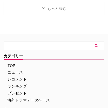
と表現。「私にとっては …
彼女の仕事は、世界 …
警部を演じたベン・ミラーが、降
しにくいジャンル”とされてき
板への後悔とキャラクターへの深
た。特に広告業界では18〜49歳
もっと読む
い愛着を明かした。（※本記事
が最重要視され、複数の中高年女
は、作品のネタバレを含みますの
性を主人公に据えた作品は敬遠さ
でご注意ください） 家族のそば
れがちだったためだ。しかし今、
にいるための苦渋の決断 『ミス
その常識を覆す2つの新作ドラマ
テリー in パラダイス』はフラン
が誕生し、配信界で異例の大ヒッ
スのカリブ海に浮かぶ“パラダイ
トを記録している。 業界の「不
ス”こと、架空の島セント・マリ
人気ジャンル」を覆す50代女性
ー島を舞台に、英国から赴任して
の友情ドラマが同時期に大ヒット
きた刑事が地元の捜査官たちと一
その話題作とは、米Peacockの
緒に数々の難事件を解決していく
『Five Star Weekend（原題）』
カテゴリー
犯罪捜査ドラマ。英BBCで2011
とAmazonオリジナル『ライド･
年に始まり、今年1月 …
オア･ダイ ～親友は暗殺者～』
TOP
だ。 …
ニュース
レコメンド
ランキング
プレゼント
海外ドラマデータベース