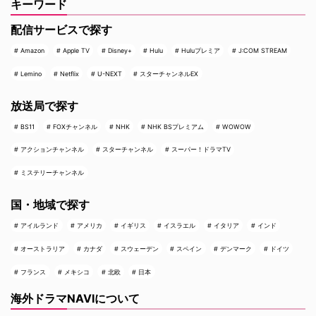
キーワード
配信サービスで探す
Amazon
Apple TV
Disney+
Hulu
Huluプレミア
J:COM STREAM
Lemino
Netflix
U-NEXT
スターチャンネルEX
放送局で探す
BS11
FOXチャンネル
NHK
NHK BSプレミアム
WOWOW
アクションチャンネル
スターチャンネル
スーパー！ドラマTV
ミステリーチャンネル
国・地域で探す
アイルランド
アメリカ
イギリス
イスラエル
イタリア
インド
オーストラリア
カナダ
スウェーデン
スペイン
デンマーク
ドイツ
フランス
メキシコ
北欧
日本
海外ドラマNAVIについて