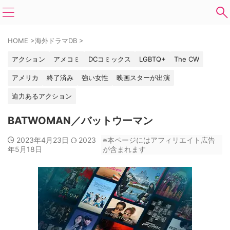
HOME
>
海外ドラマDB
>
アクション
アメコミ
DCコミックス
LGBTQ+
The CW
アメリカ
終了済み
強い女性
映画スターが出演
迫力あるアクション
BATWOMAN／バットウーマン
2023年4月23日
2023
※本ページにはアフィリエイト広告
年5月18日
が含まれます