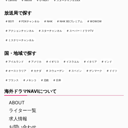
Lemino
Netflix
U-NEXT
スターチャンネルEX
放送局で探す
BS11
FOXチャンネル
NHK
NHK BSプレミアム
WOWOW
アクションチャンネル
スターチャンネル
スーパー！ドラマTV
ミステリーチャンネル
国・地域で探す
アイルランド
アメリカ
イギリス
イスラエル
イタリア
インド
オーストラリア
カナダ
スウェーデン
スペイン
デンマーク
ドイツ
フランス
メキシコ
北欧
日本
海外ドラマNAVIについて
ABOUT
ライター一覧
求人情報
お問い合わせ