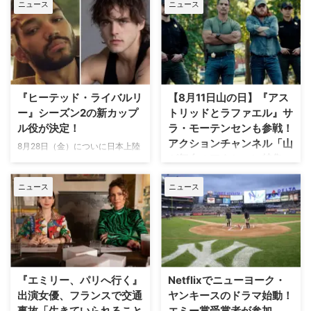
ニュース
ニュース
『ヒーテッド・ライバルリ
【8月11日山の日】『アス
ー』シーズン2の新カップ
トリッドとラファエル』サ
ル役が決定！
ラ・モーテンセンも参戦！
アクションチャンネル「山
8月28日（金）についに日本上陸
が舞台のアクション特集」
を果たす話題のドラマ『ヒーテッ
放送
ド・ライバルリー』。そのシーズ
ニュース
ニュース
ン2の新カップル役が分かった。
日本で唯一のアクション海外ドラ
米Deadlineが報じている。 シー
マ専門チャンネル「アクションチ
ズン1の主要カップルも引き続き
ャンネル」にて、8月11日の山の
出演 『ヒーテッド・ライバルリ
日に合わせた特別編成「山が舞台
ー』はカナダの作家レイチェル・
のアクション特集」が放送され
リードによるベストセラー小説
る。 8月11日「山の日」に注目の
「Game Changers」シリーズを
山岳アクション2作品を特別編成
『エミリー、パリへ行く』
Netflixでニューヨーク・
原作とする。シーズン1は小説シ
今回の特集では、米陸軍特殊部隊
出演女優、フランスで交通
ヤンキースのドラマ始動！
リーズ第2作「Heated Rivalry」
出身の保安官が山岳地帯の町で起
事故「生きていられること
エミー賞受賞者が参加