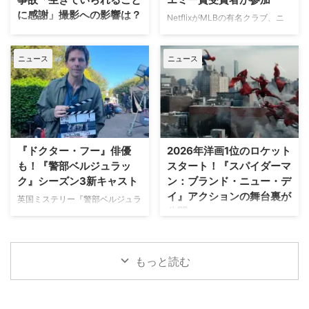
をもとに、氷上で最大のライバル
きる難事件に挑む全米大ヒット作
に感謝」撮影への影響は？
として火花を散らす二人のスター
NetflixがMLBの有名クラブ、ニ
『ブルーリッジ 山岳捜査網』が
選手、カナダ代表のシェーン・ホ
ューヨーク・ヤンキースを題材に
人気Netflixドラマ『エミリー、パ
独占日本初放送。さらに、元特殊
ランダーとロシア出身のイリヤ …
した新作ドラマシリーズの開発を
リへ行く』第6シーズンに出演す
部隊員の父親が娘を守るために大
ニュース
ニュース
進めている。米Varietyが報じ
るイギリス人女優のミニー・ドラ
自然を駆け巡るフランス発の話題
た。 『オザークへようこそ』ジ
イヴァーが、フランスでの撮影休
作『デビルズ・リープ～娘を守
ェイソン・ベイトマンも関与
止期間中に深刻な自動車事故に遭
れ！最強の親父』が一挙放送され
Netflixは、今年3月のMLB開幕戦
っていたことが分かった。 生き
る。雄大な自然の中で繰り広 …
をライヴ配信したのを皮切りに、
ていられることに心から感謝 ミ
7月のホームランダービーもリリ
ニーは過去8週間にわたり、
ースするなど、MLBとの関係性
Instagram上で「パリ近況報告」
『ドクター・フー』俳優
2026年洋画1位のロケット
を深めている。この協力関係は
と題した動画シリーズを投稿。最
も！『警部ベルジュラッ
スタート！『スパイダーマ
2028年まで続く予定だ。今月中
終シーズンの撮影で滞在していた
ク』シーズン3新キャスト
ン：ブランド・ニュー・デ
旬に行われるフィールド・オブ・
パリでの日常をファンに届けてい
イ』アクションの舞台裏が
ドリームス（映画『フィールド・
た。しかし8月6日（木）早朝、
英国ミステリー『警部ベルジュラ
公開
オブ・ドリームス』の舞台となっ
首にネックサポーターを装着して
ック』シーズン3の撮影が始まっ
たアイオワ州のとうもろこし畑の
ベッドに横たわる姿で最新動画を
ている。また、4人のキャストが
トム・ホランド演じるスパイダー
中にある球 …
公開。「パリの最新情報だけど、
新たに加わることも明らかになっ
マンの新たな物語を描く映画『ス
実はロンドンに戻っ …
た。英BBCなど複数のメディアが
パイダーマン：ブランド・ニュ
もっと読む
伝えている。 これまでで最も衝
ー・デイ』が大ヒット上映中だ。
撃的な事件に巻き込まれるベルジ
公開初日の興行収入は5億6,000
ュラック 1981年から1991年にか
万円を超え、2026年公開の洋画