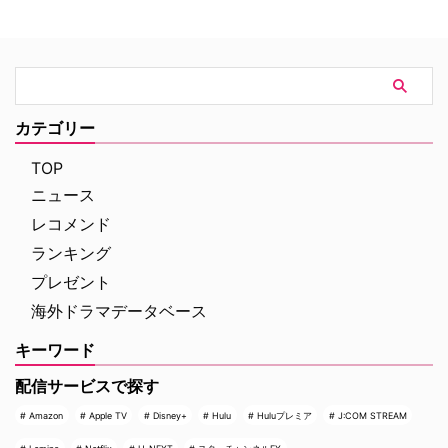
けて英BBCで放送されたジョン・
ナンバーワンを記録。このたび、
ネトルズ主演ドラマ
主演のトム・ホランド自らが臨場
『Bergerac（原題）』をリブー
感あふれるアクションシーン撮影
トした本作。イギリス海峡に浮か
の裏側を明かす特別映像が公開さ
ぶジャージー島を舞台に、警部の
れた。 世界中で大ヒットを記
ジム・ベルジュラックが事件に挑
録！ 映画史に残る快挙を達成 ソ
む人気シリーズだ。本国イギリス
ニー・ピクチャーズ配給、トム・
カテゴリー
で2025年にシーズン1（『警部ベ
ホランド演じるピーター・パーカ
ルジュラック～豪邸に …
ー＝スパイダーマンの新たなる物
TOP
語、『スパイダーマン：ブラン
ニュース
ド・ニュー・デイ』が大ヒット …
レコメンド
ランキング
プレゼント
海外ドラマデータベース
キーワード
配信サービスで探す
Amazon
Apple TV
Disney+
Hulu
Huluプレミア
J:COM STREAM