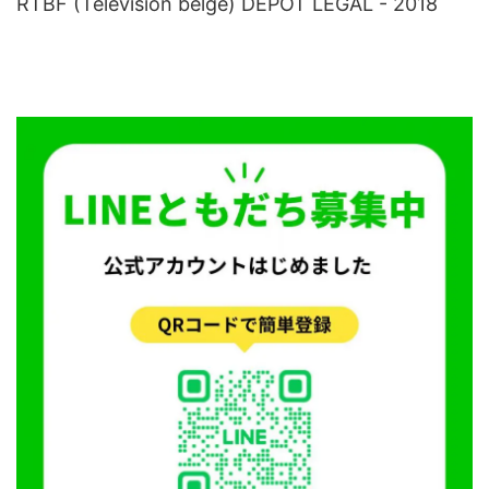
RTBF (Television belge) DEPOT LEGAL - 2018