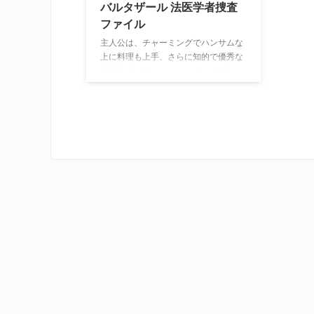
バルタザール 法医学者捜査
ファイル
主人公は、チャーミングでハンサムな
上に料理も上手、さらに知的で優秀な
法医学者のラファエル・バルタザー
ル。一見、プレイボーイでいい加減に
も見える彼だが、実は妻を事件で失う
という悲しい過去を密かに抱えてい
る。そんな彼が、自分とは真逆の女性
刑事エレーヌ・バックとタッグを組
み、死者と向き合いながら、優れた洞
察力と法医学を駆使して真実を追求
し、難事件を解決へと捜査する。