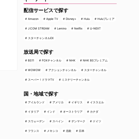
配信サービスで探す
Amazon
Apple TV
Disney+
Hulu
Huluプレミア
J:COM STREAM
Lemino
Netflix
U-NEXT
スターチャンネルEX
放送局で探す
BS11
FOXチャンネル
NHK
NHK BSプレミアム
WOWOW
アクションチャンネル
スターチャンネル
スーパー！ドラマTV
ミステリーチャンネル
国・地域で探す
アイルランド
アメリカ
イギリス
イスラエル
イタリア
インド
オーストラリア
カナダ
スウェーデン
スペイン
デンマーク
ドイツ
フランス
メキシコ
北欧
日本