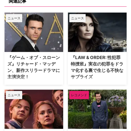
関連記事
ニュース
ニュース
『ゲーム・オブ・スローン
『LAW & ORDER: 性犯罪
ズ』リチャード・マッデ
特捜班』実在の犯罪をドラ
ン、新作スリラードラマに
マ化する裏で生じる不快な
主演決定！
サプライズ
大ヒットドラマ『ゲーム・オブ・
ロングランヒットを誇る犯罪捜査
スローンズ』のロブ・スターク役
ドラマ『LAW & ORDER』シリー
ニュース
レコメンド
でブレイクしたリチャード・マッ
ズ。本作の最大の魅力の一つは、
デンが、新作スリラードラマ
実際に起きた事件に着想を得たリ
『Trauma（原題）』に主演する
アリティあふれるストーリー展開
ことが分かった。米Varietyが伝
にある。しかし、その裏側では、
えている。 『ダイ・ハード』
自身の悲劇がドラマ化されること
×『ER』！？医療アクションドラ
を放送直前まで知らされない実在