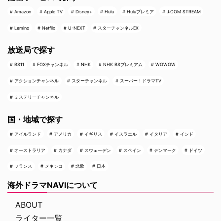
Amazon
Apple TV
Disney+
Hulu
Huluプレミア
J:COM STREAM
Lemino
Netflix
U-NEXT
スターチャンネルEX
放送局で探す
BS11
FOXチャンネル
NHK
NHK BSプレミアム
WOWOW
アクションチャンネル
スターチャンネル
スーパー！ドラマTV
ミステリーチャンネル
国・地域で探す
アイルランド
アメリカ
イギリス
イスラエル
イタリア
インド
オーストラリア
カナダ
スウェーデン
スペイン
デンマーク
ドイツ
フランス
メキシコ
北欧
日本
海外ドラマNAVIについて
ABOUT
ライター一覧