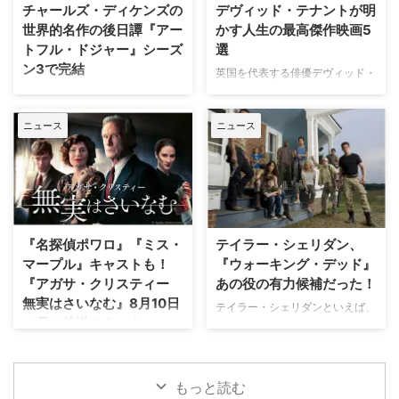
マ 『Trauma』は、テロリストが
の被害者たちが、「極めて不快な
チャールズ・ディケンズの
デヴィッド・テナントが明
ロンドンの病院を占拠し、手術中
サプライズ」に晒され続けている
世界的名作の後日譚『アー
かす人生の最高傑作映画5
の首相を人質に取るところからス
というのだ。 実話事件を無断で
トフル・ドジャー』シーズ
選
タート。元英国海兵隊の衛生兵
ドラマ化？ 1990年にNBCの旗艦
ン3で完結
で、現在は救急外来の医師である
番組『LAW & ORDER』の脚本家
英国を代表する俳優デヴィッド・
ジム・マーチャントは、院内に取
として参加し、後にショーランナ
テナント（『ドクター・フー』
Disney+（ディズニープラス）で
り残されたすべての人々を救うた
ーやスピンオフ作品『LAW &
『グッド・オーメンズ』）が、映
最も視聴されたオーストラリア発
め、病院内を徐々に制圧してい
ORDER クリミナル・インテン
ニュース
ニュース
像ソフトメーカーの米Criterion社
のオリジナル作品『アートフル・
く。力関係は次第に逆転 …
ト』 …
による人気企画「Criterion
ドジャー』が、シーズン3へ更新
Closet」に登場した。数多の名作
されることが決定した。なお、同
映画のDVDやBlu-rayが並ぶ夢の
シーズンが作品のファイナルシー
ようなクローゼットを訪れたデヴ
ズンとなる。 『アートフル・ド
ィッドは、自身が幼少期や俳優人
ジャー』シーズン3で幕引きへ
生の中で多大な影響を受けた名作
『アートフル・ドジャー』は、チ
『名探偵ポワロ』『ミス・
テイラー・シェリダン、
映画をピックアップ。その魅力を
ャールズ・ディケンズの名作小説
マープル』キャストも！
『ウォーキング・デッド』
熱く語った。 『バンデットQ』か
「オリバー・ツイスト」の15年後
『アガサ・クリスティー
あの役の有力候補だった！
らオロノ劇の名作まで！独自のセ
となる1850年代のオーストラリ
無実はさいなむ』8月10日
ンスで選ぶ名作群 最初に彼が手
アを舞台にした大ヒットドラマ。
テイラー・シェリダンといえば、
（月）放送スタート
に取ったのは、テリー・ギリアム
スリの才能を持つ主人公ジャッ
現在ハリウッドを代表するヒット
監督による幻想的なファンタジー
ク・ドーキンス（通称：ドジャ
メイカーの一人だが、人気ドラマ
“ミステリーの女王”ことアガサ・
…
ー）役を務める『クイーンズ・ギ
『ウォーキング・デッド』で俳優
クリスティーによる小説をもとに
ャンビット』のトーマス …
としてブレイクしていた可能性も
した『アガサ・クリスティー 無
もっと読む
あるようだ。 「あと一歩で逃し