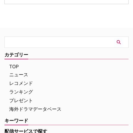
実はさいなむ』が、NHK BSプレ
た役」のおかげで救われる 2018
ミアム4Kにて8月10日（月）放送
年に始まった『イエローストー
スタート。 犯人はほかにいる…？
ン』をはじめ、『メイヤー・オ
疑心暗鬼に襲われる一家 原作は
ブ・キングスタウン』『タルサ・
1958年に発表され、1984年に
キング』『特殊作戦部隊：ライオ
『ドーバー海峡殺人事件』という
ネス』『ランドマン』など、クリ
邦題で映画が作られたことも。そ
エイターとして次々とヒットドラ
の際には、ドナルド・サザーラン
マを生み出してきたシェリダン。
ド、フェイ・ダナウェイ、クリス
そんな彼は、俳優として活動して
トファー・プラマーなどが出演し
カテゴリー
いた頃に、のちに世界的ヒットド
ていた。 今回のドラマ版のキャ
ラマとなる『ウォーキング・デッ
ストには、過去にクリスティー作
TOP
…
品に出演したことのある顔ぶれが
ニュース
多数含まれてい …
レコメンド
ランキング
プレゼント
海外ドラマデータベース
キーワード
配信サービスで探す