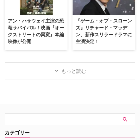
り。その追加キャストが明らかに
ーを開催する。「ミステリーチャ
なった。米Deadlineが伝えてい
ンネル倶楽部プレミアム」会員の
る。 『24』『ハウス・オブ・カ
先着800名様限定で、このプレミ
アン・ハサウェイ主演の恐
『ゲーム・オブ・スローン
ード』出演者が参加 2000年の
アムなオンライン体験の申込受付
竜サバイバル！映画『オー
ズ』リチャード・マッデ
「天使と悪魔」を皮切りに、
が開始となった。 パリが舞台の
クストリートの異変』本編
ン、新作スリラードラマに
「ダ・ヴィンチ・コード」「ロス
ドラマで主人公たちが歩いた景色
映像が公開
主演決定！
ト・シンボル」「インフェルノ」
を、リアルタイムで堪能 8月5日
「オリジン」「シークレット・オ
（水）にスタートした「ミステリ
J.J.エイブラムスが製作プロデュ
大ヒットドラマ『ゲーム・オブ・
ブ・シークレッツ」と2025年に6
ーチャンネル倶楽部プレミアム」
ーサーを務め、アン・ハサウェ
スローンズ』のロブ・スターク役
作が出版され …
は、ミステリーの世界を味わい尽
イ、ユアン・マクレガーが共演す
でブレイクしたリチャード・マッ
くすために誕生した特別 …
る映画『オークストリートの異
デンが、新作スリラードラマ
もっと読む
変』の公開に先立ち、迫力満点な
『Trauma（原題）』に主演する
新ビジュアルと、本編映像が公開
ことが分かった。米Varietyが伝
された。 アン・ハサウェイとユ
えている。 『ダイ・ハード』
アン・マクレガーが恐竜から逃げ
×『ER』！？医療アクションドラ
惑う！緊迫の新ビジュアル ティ
マ 『Trauma』は、テロリストが
ザー映像の公開時から、その正体
ロンドンの病院を占拠し、手術中
がほとんど明かされないミステリ
の首相を人質に取るところからス
アスな世界観で映画ファンの注目
タート。元英国海兵隊の衛生兵
を集めていた本作。続く本予告で
で、現在は救急外来の医師である
は、突如街に現れた恐竜たちに対
ジム・マーチャントは、院内に取
カテゴリー
して、平穏に暮らしていた“普通
り残されたすべての人々を救うた