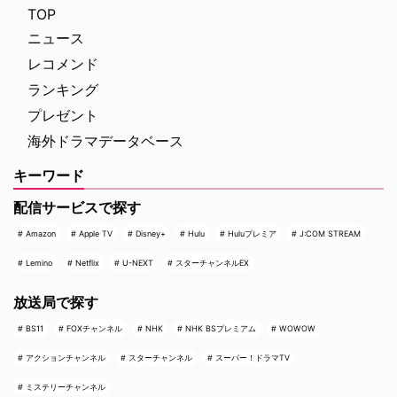
の家族”がどのように逃げ延びる
め、病院内を徐々に制圧してい
TOP
かを描いていることが明らかとな
く。力関係は次第に逆転 …
ニュース
…
レコメンド
ランキング
プレゼント
海外ドラマデータベース
キーワード
配信サービスで探す
Amazon
Apple TV
Disney+
Hulu
Huluプレミア
J:COM STREAM
Lemino
Netflix
U-NEXT
スターチャンネルEX
放送局で探す
BS11
FOXチャンネル
NHK
NHK BSプレミアム
WOWOW
アクションチャンネル
スターチャンネル
スーパー！ドラマTV
ミステリーチャンネル