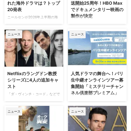
れた海外ドラマは？トップ
送開始25周年！HBO Max
20発表
でドキュメンタリー映画の
製作が決定
ニールセンが2026年上半期の海
外ドラマ ランキングトップ20を
ワーナー・ブラザース・テレビジ
発表。「総合」「オリジナルドラ
ョンが、自社を代表するファミリ
ニュース
ニュース
マ」「非オリジナルドラマ（※放
ードラマの金字塔『ギルモア・ガ
映権を獲得した他社作品）」とい
ールズ』を振り返る初の公式ドキ
う3部門における全米でのストリ
ュメンタリー映画を制作中である
ーミング（配信）ランキングを紹
ことが明らかになった。2000年
介しよう。 2026年上半期 配信ラ
から2007年にかけて放送され、
ンキング（ニールセン調べ）
いまなお絶大な人気を誇る本作。
2025年12月29日（月）から2026
初放送から25年以上を経て誕生
Netflixのラングドン教授
人気ドラマの舞台へ！パリ
年6月28日（日）までの順位は以
する今作は、HBO Maxにて配信
シリーズに4人の追加キャ
生中継オンラインツアー募
下の通り。 総合 『ストレンジャ
される予定だ。監督を務めるの
スト
集開始「ミステリーチャン
ー・シングス 未知の世界』
は、ドキュメンタリー映画『ある
ネル倶楽部プレミアム」
（Netflix／計42話）…232億
アスリートの告発』で高い評価を
「ダ・ヴィンチ・コード」などで
6100万分 『ブルーイ』
得たボニー・コーエン。長年ファ
知られるダン・ブラウンのベスト
日本唯一のミステリードラマ専門
（Disney+／計154話）.. …
ンに愛され続けてきた作品の魅力
セラー小説、ロバート・ラングド
チャンネル「ミステリーチャンネ
を、新たな角度から解き明かして
ニュース
ニュース
ン教授シリーズ最新作「シークレ
ル」は、現地体験型アクティビテ
いく。 未公開アウトテイ …
ット・オブ・シークレッツ」のド
ィ専門予約サイト「ベルトラ」特
ラマ化をNetflixが進めていること
別協力のもと、8月20日（木）19
は、当サイトで以前お伝えした通
時よりパリ生中継オンラインツア