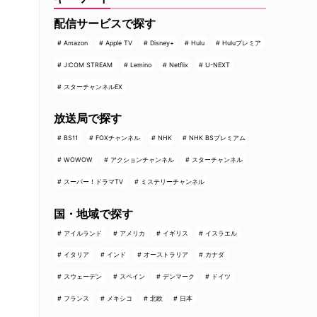
配信サービスで探す
Amazon
Apple TV
Disney+
Hulu
Huluプレミア
J:COM STREAM
Lemino
Netflix
U-NEXT
スターチャンネルEX
放送局で探す
BS11
FOXチャンネル
NHK
NHK BSプレミアム
WOWOW
アクションチャンネル
スターチャンネル
スーパー！ドラマTV
ミステリーチャンネル
国・地域で探す
アイルランド
アメリカ
イギリス
イスラエル
イタリア
インド
オーストラリア
カナダ
スウェーデン
スペイン
デンマーク
ドイツ
フランス
メキシコ
北欧
日本