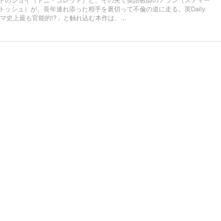
トのジョイ（トニ・コレット）と、その夫で英語教師のアラン（スティー
トッシュ）が、長年連れ添った相手を裏切って不倫の道に走る。英Daily
ドラマ史上最も官能的!?」と触れ込む本作は、…