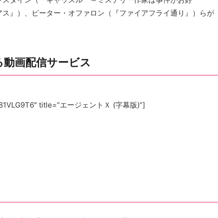
アス』）、ピーター・オファロン（『ファイアフライ通り』）らが
る動画配信サービス
=”B081VLG9T6″ title=”エージェントＸ (字幕版)”]