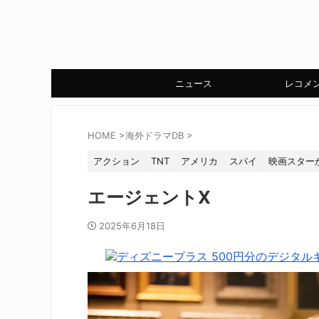
ニュース
レコメ
HOME
>
海外ドラマDB
>
アクション
TNT
アメリカ
スパイ
映画スター
エージェントX
2025年6月18日