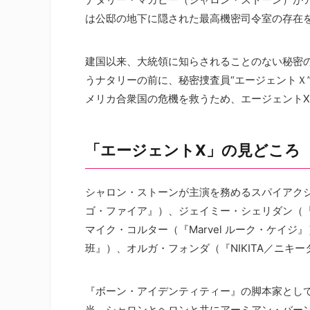
は公邸の地下に隠された最高機密司令室の存在
建国以来、大統領に知らされることのない秘密
うナタリーの前に、秘密捜査員“エージェントＸ
メリカ合衆国の危機を救うため、エージェント
「エージェントX」の見どころ
シャロン・ストーンが主演を務めるスパイアク
ゴ・ファイア』）、ジェイミー・シェリダン（『
マイク・コルター（『Marvel ルーク・ケイジ
班』）、オルガ・フォンダ（『NIKITA／ニキ
『ボーン・アイデンティティー』の脚本家とし
当。シャロンとヘロンと共にアーミアン・バー