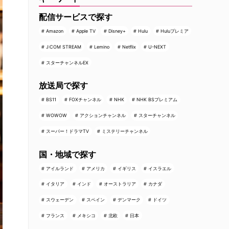
配信サービスで探す
Amazon
Apple TV
Disney+
Hulu
Huluプレミア
J:COM STREAM
Lemino
Netflix
U-NEXT
スターチャンネルEX
放送局で探す
BS11
FOXチャンネル
NHK
NHK BSプレミアム
WOWOW
アクションチャンネル
スターチャンネル
スーパー！ドラマTV
ミステリーチャンネル
国・地域で探す
アイルランド
アメリカ
イギリス
イスラエル
イタリア
インド
オーストラリア
カナダ
スウェーデン
スペイン
デンマーク
ドイツ
フランス
メキシコ
北欧
日本