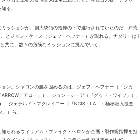
を知る。
のミッションが、副大統領の指揮の下で遂行されていたのだ。戸惑
”ことジョン・ケース（ジェフ・ヘフナー）が現れる。ナタリーは
Xと共に、数々の危険なミッションに挑んでいく。
ション。シャロンの脇を固めるのは、ジェフ・ヘフナー（『シカ
ARROW／アロー』）、ジョン・シーア（『グッド・ワイフ』）
』）、ジェラルド・マクレイニー（『NCIS：LA ～極秘潜入捜査
ータ』）ら。
て知られるウィリアム・ブレイク・ヘロンが企画・製作総指揮を担
ンスタイン（『キャッスル ～ミステリー作家は事件がお好