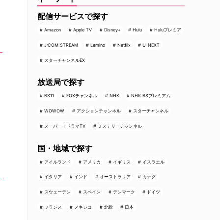
配信サービスで探す
Amazon
Apple TV
Disney+
Hulu
Huluプレミア
J:COM STREAM
Lemino
Netflix
U-NEXT
スターチャンネルEX
放送局で探す
BS11
FOXチャンネル
NHK
NHK BSプレミアム
WOWOW
アクションチャンネル
スターチャンネル
スーパー！ドラマTV
ミステリーチャンネル
国・地域で探す
アイルランド
アメリカ
イギリス
イスラエル
イタリア
インド
オーストラリア
カナダ
スウェーデン
スペイン
デンマーク
ドイツ
フランス
メキシコ
北欧
日本