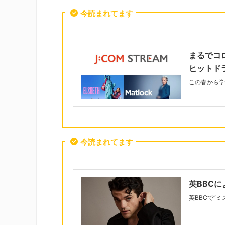
今読まれてます
まるでコ
ヒットド
この春から学
今読まれてます
英BBC
英BBCで“