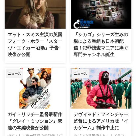
へのカルテ』 NHK BSプレミアム
ニープラス本日のTOP10は下記
4K｜毎週（木） 17：00～ イタ
の通り（2026年8月7日時点）。
リア発！ 12年間の記憶を失った
スパイダーマン：ノー・ウェイ・
エリート医師の物語。 原作 ピエ
ホーム 殺し屋たちの店 スパイダ
ルダンテ・ピッチョーニ キャス
ーマン：ホームカミング 私がビ
マット・スミス主演の英国
『シカゴ』シリーズ生みの
ト ルカ・アルジェンテーロ、マ
ーバーになる時 スパイダーマ
フォーク・ホラー『スター
親による番組も日本初配
ティルデ・ジョリ、サラ・ラッザ
ン：ファー・フロム・ホーム ア
ヴ・エイカー 召喚』予告
信！犯罪捜査マニアに捧ぐ
ーロ ほか ≫≫『DOC（ドッ
ベンジャーズ／エンドゲーム ア
映像が公開
専門チャンネル誕生
ク）3 あすへのカルテ』詳細 海
ベンジャーズ／インフィニティ・
外ドラマ『DOC（ドック）3 あ
ウォー スター・ウォーズ：ビジ
英国ヨークシャー地方を舞台に、
日本唯一のミステリードラマ専門
すへのカルテ』 総合｜毎週
ョンズ／九人目のジェダイ King
土地の伝承と家族の崩壊を描くフ
チャンネル「ミステリーチャンネ
（日） …
& …
ニュース
ニュース
ォーク・ホラー映画『スターヴ・
ル」が、開局月である8月に展開
エイカー 召喚』。公開に先駆け
する新たなサービスとして、犯罪
て、不穏な空気が漂う日本版予告
捜査に特化した新たな専門チャン
映像と、英国らしい曇天の世界観
ネル「THE 犯罪捜査ファイル・
が印象的な場面写真が一挙に公開
チャンネル」をスタート。 『ラ
された。 土地に眠る伝承と家族
イン・オブ・デューティ』キャス
の崩壊を描く、静謐なるフォー
トが贈る犯罪ドキュメンタリーも
ガイ・リッチー監督最新作
デヴィッド・フィンチャー
ク・ホラー リチャードとジュリ
本チャンネルは、JCOM株式会社
『グレイ・ミッション』緊
監督によるアメリカ版『イ
エット夫妻が最近移り住んだ英国
がAmazon Prime Videoで提供す
迫の本編映像が公開
カゲーム』制作中止に
ヨークシャー地方の人里離れた
る新たなチャンネルパッケージサ
「スターヴ・エイカー」は、家族
ービス「プレミアTVパック」の
ガイ・リッチー監督の最新作『グ
Netflixの世界的大ヒットドラマ