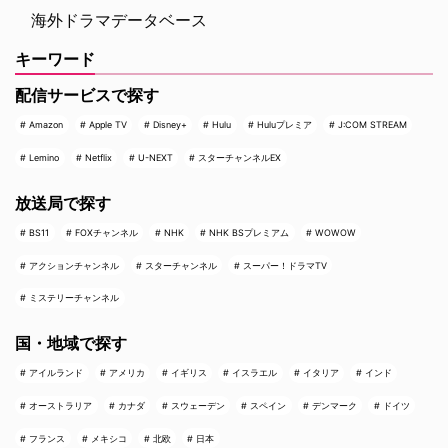
海外ドラマデータベース
キーワード
配信サービスで探す
Amazon
Apple TV
Disney+
Hulu
Huluプレミア
J:COM STREAM
Lemino
Netflix
U-NEXT
スターチャンネルEX
放送局で探す
BS11
FOXチャンネル
NHK
NHK BSプレミアム
WOWOW
アクションチャンネル
スターチャンネル
スーパー！ドラマTV
ミステリーチャンネル
国・地域で探す
アイルランド
アメリカ
イギリス
イスラエル
イタリア
インド
オーストラリア
カナダ
スウェーデン
スペイン
デンマーク
ドイツ
フランス
メキシコ
北欧
日本