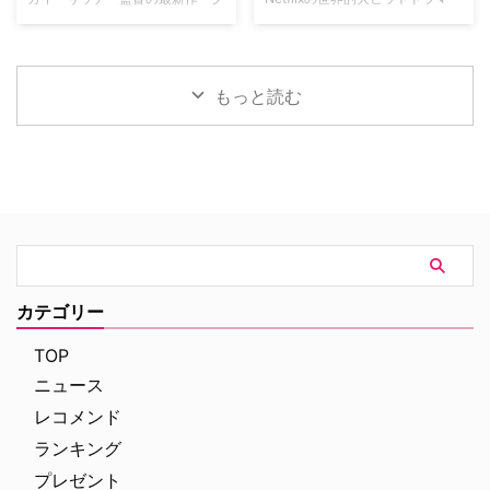
に対して奇妙な力を及ぼしている
うちのチャンネルの一つで、人気
レイ・ミッション』がの公開に先
『イカゲーム』を巡り、デヴィッ
ように思われる。ある日、彼らの
の高い犯罪捜査ドラマや放送には
立ち、ジェイク・ギレンホールと
ド・フィンチャー監督がメガホン
幼い息子オーウェンは喘息発作に
ないクライムドキュメンタリーを
ヘンリー・カヴィルによるスタイ
をとる予定だった英語版スピンオ
よって突然命を落としてしまう。
配信する …
リッシュなアクションとユーモア
フ『Heckler（仮題）』の企画開
もっと読む
そ …
が詰まった本編映像が公開され
発が中止されたことが明らかにな
た。さらに、著名人たちからの絶
った。一時は同フランチャイズ初
賛コメントも到着した。 最強の
の英語によるドラマシリーズとし
二人が挑む成功率ゼロパーセント
て期待されていたが、動画配信プ
の奪還計画！映画『グレイ・ミッ
ラットフォーム側の戦略変更など
ション』 『シャーロック・ホー
を受け、プロジェクトは表舞台か
ムズ』や『コードネーム
ら姿を消すこととなった。米
U.N.C.L.E.』で世界中の映画ファ
ThePlaylistが報じている。 デヴ
ンを熱狂させたガイ・リッチー監
ィッド・フィンチャーが進めてい
督の最新作は、最高にセクシーで
た極秘企画『Heckler』とは？
カテゴリー
最高に危険なノンストップ・バデ
2024年、フィンチャーがNetf …
ィアクションだ。アメリカ海軍 …
TOP
ニュース
レコメンド
ランキング
プレゼント