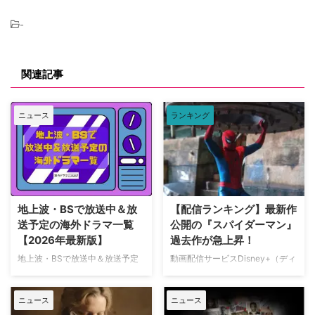
-
関連記事
ニュース
ランキング
地上波・BSで放送中＆放
【配信ランキング】最新作
送予定の海外ドラマ一覧
公開の『スパイダーマン』
【2026年最新版】
過去作が急上昇！
地上波・BSで放送中＆放送予定
動画配信サービスDisney+（ディ
の海外ドラマを一挙ご紹介。（随
ズニープラス）で配信中の作品人
時更新） NHK・NHK BSで放送
気ランキングをご紹介する。 デ
ニュース
ニュース
中＆放送予定の海外ドラマ 海外
ィズニープラス人気ランキング
ドラマ『DOC（ドック） あす
TOP10【2026年8月7日】 ディズ