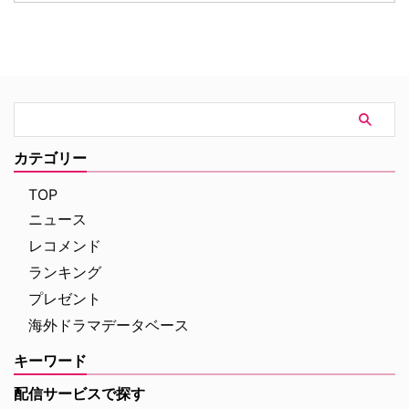
裏切る番狂わせが見事な海外ドラ
中なのは、当サイトでお伝えして
マを米TV Lineが取り上げている
きた通り。10人の新キャストを
ので、そのうち5作品を紹介しよ
BBCが発表した。 ポワロに続
う。（※本記事は各作品の重要な
き、ヘイスティングスやジャップ
ネタバレを含みますのでご注意く
警部役も決定？ ベルギー出身の
ださい） 予想外の展開にビック
元警官で、戦争をきっかけにロン
リさせられた海外ドラマ 『イカ
ドンへ移り私立探偵となったポワ
ゲーム』 世界的ヒットを記録し
ロは、大きな口髭が特徴で“灰色
た『イカゲーム』では、多額の賞
の脳細胞”を駆使して事件の真相
カテゴリー
金を懸けたデスゲームを通 …
を見抜く。33作の長編小説と51
作の短編に登場する人気キャラク
TOP
ター。ポワロの小説シ …
ニュース
レコメンド
ランキング
プレゼント
海外ドラマデータベース
キーワード
配信サービスで探す