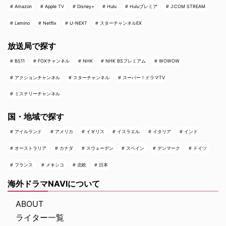
Amazon
Apple TV
Disney+
Hulu
Huluプレミア
J:COM STREAM
Lemino
Netflix
U-NEXT
スターチャンネルEX
放送局で探す
BS11
FOXチャンネル
NHK
NHK BSプレミアム
WOWOW
アクションチャンネル
スターチャンネル
スーパー！ドラマTV
ミステリーチャンネル
国・地域で探す
アイルランド
アメリカ
イギリス
イスラエル
イタリア
インド
オーストラリア
カナダ
スウェーデン
スペイン
デンマーク
ドイツ
フランス
メキシコ
北欧
日本
海外ドラマNAVIについて
ABOUT
ライター一覧