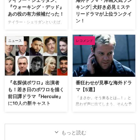
テイラー・シェリダン、
海外ドラマ・洋画人気ラン
映画をピックアップ。その魅力を
『ドーバー海峡殺人事件』という
『ウォーキング・デッド』
キング│犬好き必見ミステ
熱く語った。 『バンデットQ』か
邦題で映画が作られたことも。そ
あの役の有力候補だった！
リードラマが上位ランクイ
らオロノ劇の名作まで！独自のセ
の際には、ドナルド・サザーラン
ン！
ンスで選ぶ名作群 最初に彼が手
テイラー・シェリダンといえば、
ド、フェイ・ダナウェイ、クリス
に取ったのは、テリー・ギリアム
現在ハリウッドを代表するヒット
トファー・プラマーなどが出演し
動画配信サービスのU-NEXT（ユ
監督による幻想的なファンタジー
メイカーの一人だが、人気ドラマ
ていた。 今回のドラマ版のキャ
ーネクスト）で配信中の海外ドラ
…
ニュース
レコメンド
『ウォーキング・デッド』で俳優
ストには、過去にクリスティー作
マ・洋画人気ランキングをご紹
としてブレイクしていた可能性も
品に出演したことのある顔ぶれが
介。 海外ドラマ人気ランキング
あるようだ。 「あと一歩で逃し
多数含まれてい …
トップ20【2026年7月】 2026年
た役」のおかげで救われる 2018
7月のU-NEXTで人気の海外ドラ
年に始まった『イエローストー
マランキングトップ20は以下の
ン』をはじめ、『メイヤー・オ
通り。 ハウス・オブ・ザ・ドラ
ブ・キングスタウン』『タルサ・
ゴン シーズン3【U-NEXT独占】
『名探偵ポワロ』出演者
番狂わせが見事な海外ドラ
キング』『特殊作戦部隊：ライオ
ゲーム・オブ・スローンズ 第一
も！若き日のポワロを描く
マ【5選】
ネス』『ランドマン』など、クリ
章：七王国戦記【U-NEXT独占】
前日譚ドラマ『Hercule』
エイターとして次々とヒットドラ
「まさか、そう来るとは…！」と
ハドソン＆レックス ～セントジ
に10人の新キャスト
マを生み出してきたシェリダン。
思わず声に出てしまう、そんな予
ョンズ警察シェパード犬刑事 シ
そんな彼は、俳優として活動して
想を覆す展開こそ海外ドラマの醍
ーズン1 FBI：特別捜査班 シーズ
英BBCが“ミステリーの女王”アガ
いた頃に、のちに世界的ヒットド
醐味だろう。巧みに張り巡らされ
ン7 THE LAST OF US シーズン
サ・クリスティーの生んだ最も有
ラマとなる『ウォーキング・デッ
た伏線や衝撃のドンデン返しに、
1【U-N …
名なキャラクター、エルキュー
…
気づけば最後まで一気見してしま
ル・ポワロの若き頃を追う新作ド
もっと読む
うことも。そんな予想を鮮やかに
ラマ『Hercule（原題）』を制作