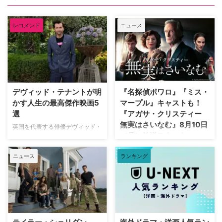
レコメンド
ニュース
デヴィッド・テナントが明
『名探偵ポワロ』『ミス・
かす人生の最高傑作映画5
マープル』キャストも！
選
『アガサ・クリスティー
無実はさいなむ』8月10日
英国を代表する俳優デヴィッド・
（月）放送スタート
テナント（『ドクター・フー』
『グッド・オーメンズ』）が、映
“ミステリーの女王”ことアガサ・
ニュース
ランキング
像ソフトメーカーの米Criterion社
クリスティーによる小説をもとに
による人気企画「Criterion
した『アガサ・クリスティー 無
Closet」に登場した。数多の名作
実はさいなむ』が、NHK BSプレ
映画のDVDやBlu-rayが並ぶ夢の
ミアム4Kにて8月10日（月）放送
ようなクローゼットを訪れたデヴ
スタート。 犯人はほかにいる…？
ィッドは、自身が幼少期や俳優人
疑心暗鬼に襲われる一家 原作は
生の中で多大な影響を受けた名作
1958年に発表され、1984年に