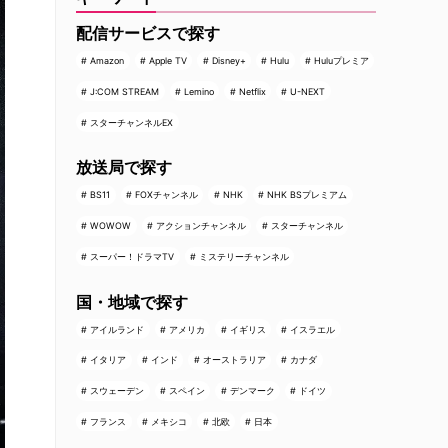
配信サービスで探す
Amazon
Apple TV
Disney+
Hulu
Huluプレミア
J:COM STREAM
Lemino
Netflix
U-NEXT
スターチャンネルEX
放送局で探す
BS11
FOXチャンネル
NHK
NHK BSプレミアム
WOWOW
アクションチャンネル
スターチャンネル
スーパー！ドラマTV
ミステリーチャンネル
国・地域で探す
アイルランド
アメリカ
イギリス
イスラエル
イタリア
インド
オーストラリア
カナダ
スウェーデン
スペイン
デンマーク
ドイツ
フランス
メキシコ
北欧
日本