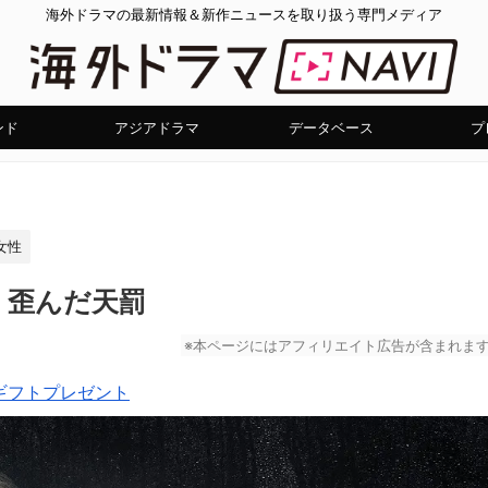
海外ドラマの最新情報＆新作ニュースを取り扱う専門メディア
ンド
アジアドラマ
データベース
プ
女性
：歪んだ天罰
※本ページにはアフィリエイト広告が含まれま