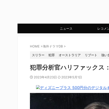
ニュース
レコメ
HOME
>
海外ドラマDB
>
スリラー
犯罪
オーストラリア
リブート
強い
犯罪分析官ハリファックス
2023年4月23日
2023年5月1日