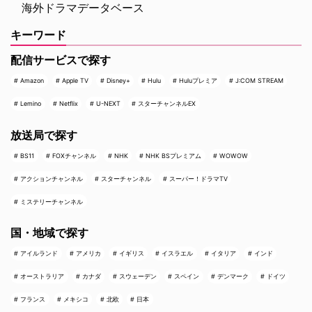
海外ドラマデータベース
キーワード
配信サービスで探す
Amazon
Apple TV
Disney+
Hulu
Huluプレミア
J:COM STREAM
Lemino
Netflix
U-NEXT
スターチャンネルEX
放送局で探す
BS11
FOXチャンネル
NHK
NHK BSプレミアム
WOWOW
アクションチャンネル
スターチャンネル
スーパー！ドラマTV
ミステリーチャンネル
国・地域で探す
アイルランド
アメリカ
イギリス
イスラエル
イタリア
インド
オーストラリア
カナダ
スウェーデン
スペイン
デンマーク
ドイツ
フランス
メキシコ
北欧
日本