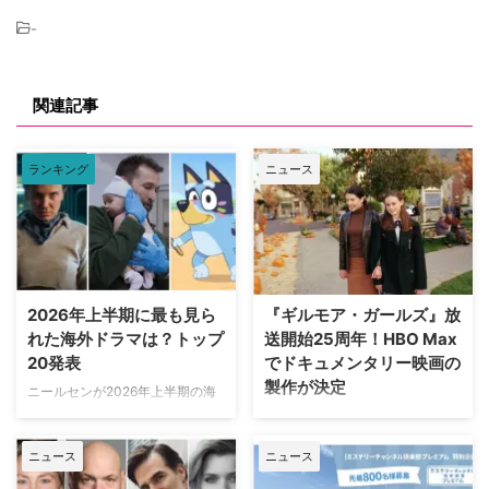
-
関連記事
ランキング
ニュース
2026年上半期に最も見ら
『ギルモア・ガールズ』放
れた海外ドラマは？トップ
送開始25周年！HBO Max
20発表
でドキュメンタリー映画の
製作が決定
ニールセンが2026年上半期の海
外ドラマ ランキングトップ20を
ワーナー・ブラザース・テレビジ
発表。「総合」「オリジナルドラ
ョンが、自社を代表するファミリ
ニュース
ニュース
マ」「非オリジナルドラマ（※放
ードラマの金字塔『ギルモア・ガ
映権を獲得した他社作品）」とい
ールズ』を振り返る初の公式ドキ