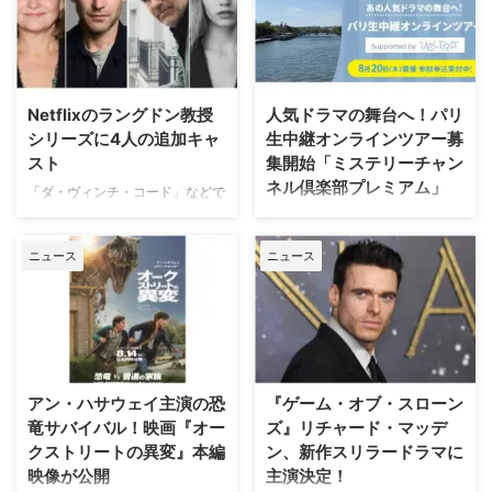
う3部門における全米でのストリ
ュメンタリー映画を制作中である
ーミング（配信）ランキングを紹
ことが明らかになった。2000年
介しよう。 2026年上半期 配信ラ
から2007年にかけて放送され、
ンキング（ニールセン調べ）
いまなお絶大な人気を誇る本作。
2025年12月29日（月）から2026
初放送から25年以上を経て誕生
Netflixのラングドン教授
人気ドラマの舞台へ！パリ
年6月28日（日）までの順位は以
する今作は、HBO Maxにて配信
シリーズに4人の追加キャ
生中継オンラインツアー募
下の通り。 総合 『ストレンジャ
される予定だ。監督を務めるの
スト
集開始「ミステリーチャン
ー・シングス 未知の世界』
は、ドキュメンタリー映画『ある
ネル倶楽部プレミアム」
（Netflix／計42話）…232億
アスリートの告発』で高い評価を
「ダ・ヴィンチ・コード」などで
6100万分 『ブルーイ』
得たボニー・コーエン。長年ファ
知られるダン・ブラウンのベスト
日本唯一のミステリードラマ専門
（Disney+／計154話）.. …
ンに愛され続けてきた作品の魅力
セラー小説、ロバート・ラングド
チャンネル「ミステリーチャンネ
を、新たな角度から解き明かして
ニュース
ニュース
ン教授シリーズ最新作「シークレ
ル」は、現地体験型アクティビテ
いく。 未公開アウトテイ …
ット・オブ・シークレッツ」のド
ィ専門予約サイト「ベルトラ」特
ラマ化をNetflixが進めていること
別協力のもと、8月20日（木）19
は、当サイトで以前お伝えした通
時よりパリ生中継オンラインツア
り。その追加キャストが明らかに
ーを開催する。「ミステリーチャ
なった。米Deadlineが伝えてい
ンネル倶楽部プレミアム」会員の
る。 『24』『ハウス・オブ・カ
先着800名様限定で、このプレミ
アン・ハサウェイ主演の恐
『ゲーム・オブ・スローン
ード』出演者が参加 2000年の
アムなオンライン体験の申込受付
竜サバイバル！映画『オー
ズ』リチャード・マッデ
「天使と悪魔」を皮切りに、
が開始となった。 パリが舞台の
クストリートの異変』本編
ン、新作スリラードラマに
「ダ・ヴィンチ・コード」「ロス
ドラマで主人公たちが歩いた景色
映像が公開
主演決定！
ト・シンボル」「インフェルノ」
を、リアルタイムで堪能 8月5日