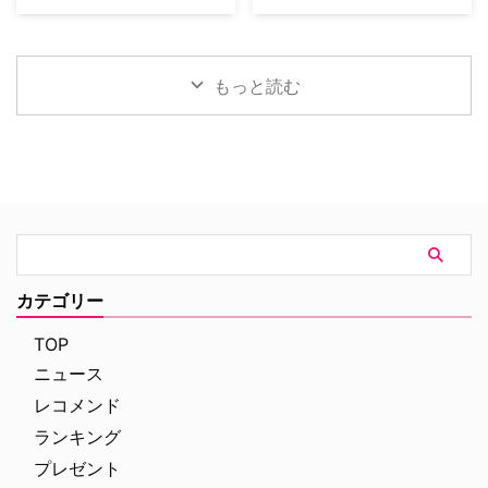
「オリジン」「シークレット・オ
（水）にスタートした「ミステリ
J.J.エイブラムスが製作プロデュ
大ヒットドラマ『ゲーム・オブ・
ブ・シークレッツ」と2025年に6
ーチャンネル倶楽部プレミアム」
ーサーを務め、アン・ハサウェ
スローンズ』のロブ・スターク役
作が出版され …
は、ミステリーの世界を味わい尽
イ、ユアン・マクレガーが共演す
でブレイクしたリチャード・マッ
くすために誕生した特別 …
る映画『オークストリートの異
デンが、新作スリラードラマ
もっと読む
変』の公開に先立ち、迫力満点な
『Trauma（原題）』に主演する
新ビジュアルと、本編映像が公開
ことが分かった。米Varietyが伝
された。 アン・ハサウェイとユ
えている。 『ダイ・ハード』
アン・マクレガーが恐竜から逃げ
×『ER』！？医療アクションドラ
惑う！緊迫の新ビジュアル ティ
マ 『Trauma』は、テロリストが
ザー映像の公開時から、その正体
ロンドンの病院を占拠し、手術中
がほとんど明かされないミステリ
の首相を人質に取るところからス
アスな世界観で映画ファンの注目
タート。元英国海兵隊の衛生兵
を集めていた本作。続く本予告で
で、現在は救急外来の医師である
は、突如街に現れた恐竜たちに対
ジム・マーチャントは、院内に取
カテゴリー
して、平穏に暮らしていた“普通
り残されたすべての人々を救うた
の家族”がどのように逃げ延びる
め、病院内を徐々に制圧してい
TOP
かを描いていることが明らかとな
く。力関係は次第に逆転 …
ニュース
…
レコメンド
ランキング
プレゼント