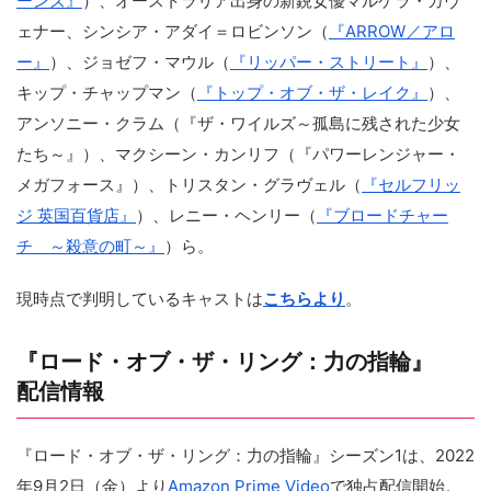
ーンズ』
）、オーストラリア出身の新鋭女優マルケラ・カヴ
ェナー、シンシア・アダイ＝ロビンソン（
『ARROW／アロ
ー』
）、ジョゼフ・マウル（
『リッパー・ストリート』
）、
キップ・チャップマン（
『トップ・オブ・ザ・レイク』
）、
アンソニー・クラム（『ザ・ワイルズ～孤島に残された少女
たち～』）、マクシーン・カンリフ（『パワーレンジャー・
メガフォース』）、トリスタン・グラヴェル（
『セルフリッ
ジ 英国百貨店』
）、レニー・ヘンリー（
『ブロードチャー
チ ～殺意の町～』
）ら。
現時点で判明しているキャストは
こちらより
。
『ロード・オブ・ザ・リング：力の指輪』
配信情報
『ロード・オブ・ザ・リング：力の指輪』シーズン1は、2022
年9月2日（金）より
Amazon Prime Video
で独占配信開始。