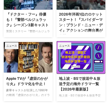
をライヴ配信したのを皮切りに、
ていられることに心から感謝 ミ
7月のホームランダービーもリリ
ニーは過去8週間にわたり、
ースするなど、MLBとの関係性
Instagram上で「パリ近況報告」
『ドクター・フー』俳優
2026年洋画1位のロケット
を深めている。この協力関係は
と題した動画シリーズを投稿。最
も！『警部ベルジュラッ
スタート！『スパイダーマ
2028年まで続く予定だ。今月中
終シーズンの撮影で滞在していた
ク』シーズン3新キャスト
ン：ブランド・ニュー・デ
旬に行われるフィールド・オブ・
パリでの日常をファンに届けてい
イ』アクションの舞台裏が
ドリームス（映画『フィールド・
た。しかし8月6日（木）早朝、
英国ミステリー『警部ベルジュラ
公開
オブ・ドリームス』の舞台となっ
首にネックサポーターを装着して
ック』シーズン3の撮影が始まっ
たアイオワ州のとうもろこし畑の
ベッドに横たわる姿で最新動画を
ている。また、4人のキャストが
トム・ホランド演じるスパイダー
中にある球 …
公開。「パリの最新情報だけど、
ニュース
ニュース
新たに加わることも明らかになっ
マンの新たな物語を描く映画『ス
実はロンドンに戻っ …
た。英BBCなど複数のメディアが
パイダーマン：ブランド・ニュ
伝えている。 これまでで最も衝
ー・デイ』が大ヒット上映中だ。
撃的な事件に巻き込まれるベルジ
公開初日の興行収入は5億6,000
ュラック 1981年から1991年にか
万円を超え、2026年公開の洋画
けて英BBCで放送されたジョン・
ナンバーワンを記録。このたび、
ネトルズ主演ドラマ
主演のトム・ホランド自らが臨場
Apple TVが『虚栄のかが
地上波・BSで放送中＆放
『Bergerac（原題）』をリブー
感あふれるアクションシーン撮影
り火』ドラマ化を中止！
送予定の海外ドラマ一覧
トした本作。イギリス海峡に浮か
の裏側を明かす特別映像が公開さ
【2026年最新版】
ぶジャージー島を舞台に、警部の
豪華キャストが出演した1990年
れた。 世界中で大ヒットを記
ジム・ベルジュラックが事件に挑
の映画『虚栄のかがり火』のドラ
地上波・BSで放送中＆放送予定
録！ 映画史に残る快挙を達成 ソ
む人気シリーズだ。本国イギリス
マ化がApple TVで進められてい
の海外ドラマを一挙ご紹介。（随
ニー・ピクチャーズ配給、トム・
で2025年にシーズン1（『警部ベ
たが、頓挫したことが明らかにな
時更新） NHK・NHK BSで放送
ホランド演じるピーター・パーカ