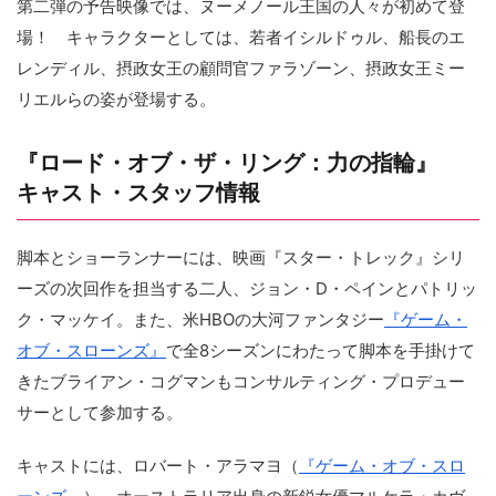
第二弾の予告映像では、ヌーメノール王国の人々が初めて登
場！ キャラクターとしては、若者イシルドゥル、船長のエ
レンディル、摂政女王の顧問官ファラゾーン、摂政女王ミー
リエルらの姿が登場する。
『ロード・オブ・ザ・リング：力の指輪』
キャスト・スタッフ情報
脚本とショーランナーには、映画『スター・トレック』シリ
ーズの次回作を担当する二人、ジョン・D・ペインとパトリッ
ク・マッケイ。また、米HBOの大河ファンタジー
『ゲーム・
オブ・スローンズ』
で全8シーズンにわたって脚本を手掛けて
きたブライアン・コグマンもコンサルティング・プロデュー
サーとして参加する。
キャストには、ロバート・アラマヨ（
『ゲーム・オブ・スロ