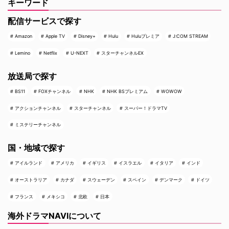
キーワード
配信サービスで探す
Amazon
Apple TV
Disney+
Hulu
Huluプレミア
J:COM STREAM
Lemino
Netflix
U-NEXT
スターチャンネルEX
放送局で探す
BS11
FOXチャンネル
NHK
NHK BSプレミアム
WOWOW
アクションチャンネル
スターチャンネル
スーパー！ドラマTV
ミステリーチャンネル
国・地域で探す
アイルランド
アメリカ
イギリス
イスラエル
イタリア
インド
オーストラリア
カナダ
スウェーデン
スペイン
デンマーク
ドイツ
フランス
メキシコ
北欧
日本
海外ドラマNAVIについて