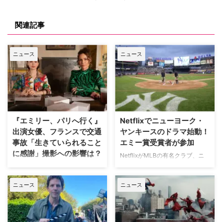
関連記事
ニュース
ニュース
『エミリー、パリへ行く』
Netflixでニューヨーク・
出演女優、フランスで交通
ヤンキースのドラマ始動！
事故「生きていられること
エミー賞受賞者が参加
に感謝」撮影への影響は？
NetflixがMLBの有名クラブ、ニ
ューヨーク・ヤンキースを題材に
人気Netflixドラマ『エミリー、パ
した新作ドラマシリーズの開発を
リへ行く』第6シーズンに出演す
ニュース
ニュース
進めている。米Varietyが報じ
るイギリス人女優のミニー・ドラ
た。 『オザークへようこそ』ジ
イヴァーが、フランスでの撮影休
ェイソン・ベイトマンも関与
止期間中に深刻な自動車事故に遭
Netflixは、今年3月のMLB開幕戦
っていたことが分かった。 生き