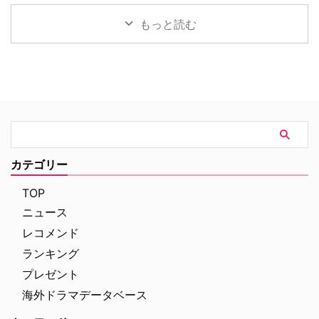
ルジュラック～豪邸に …
った。米Deadlineが報じてい
中＆放送予定の海外ドラマ 海外
ー＝スパイダーマンの新たなる物
る。 鬼門らしく一筋縄ではいか
ドラマ『DOC（ドック） あす
語、『スパイダーマン：ブラン
もっと読む
ず 原作は、1987年に出版された
へのカルテ』 NHK BSプレミアム
ド・ニュー・デイ』が大ヒット …
トム・ウルフのベストセラー小説
4K｜毎週（木） 17：00～ イタ
「虚栄の篝火」。1980年代のニ
リア発！ 12年間の記憶を失った
ューヨークの上流社会を辛辣に風
エリート医師の物語。 原作 ピエ
刺した作品だ。ウォール街で台頭
ルダンテ・ピッチョーニ キャス
したトレーダーたち、その華奢な
ト ルカ・アルジェンテーロ、マ
妻や愛人、そして富裕層が住むマ
ティルデ・ジョリ、サラ・ラッザ
ンハッタンと周辺の貧困な地区と
ーロ ほか ≫≫『DOC（ドッ
の間にくすぶる人種間の緊張を描
ク）3 あすへのカルテ』詳細 海
く。人種間の対立を煽って全国的
外ドラマ『DOC（ドック）3 あ
カテゴリー
な名声を得た …
すへのカルテ』 総合｜毎週
（日） …
TOP
ニュース
レコメンド
ランキング
プレゼント
海外ドラマデータベース