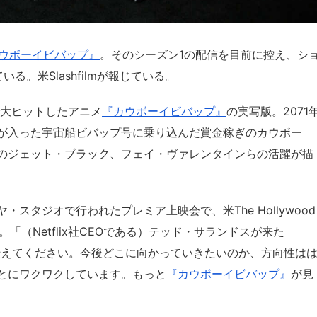
ウボーイビバップ』
。そのシーズン1の配信を目前に控え、シ
。米Slashfilmが報じている。
で大ヒットしたアニメ
『カウボーイビバップ』
の実写版。2071
が入った宇宙船ビバップ号に乗り込んだ賞金稼ぎのカウボー
のジェット・ブラック、フェイ・ヴァレンタインらの活躍が描
スタジオで行われたプレミア上映会で、米The Hollywood
。「（Netflix社CEOである）テッド・サランドスが来た
と伝えてください。今後どこに向かっていきたいのか、方向性は
とにワクワクしています。もっと
『カウボーイビバップ』
が見