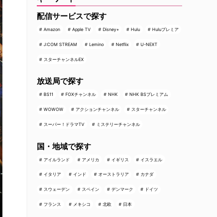
配信サービスで探す
Amazon
Apple TV
Disney+
Hulu
Huluプレミア
J:COM STREAM
Lemino
Netflix
U-NEXT
スターチャンネルEX
放送局で探す
BS11
FOXチャンネル
NHK
NHK BSプレミアム
WOWOW
アクションチャンネル
スターチャンネル
スーパー！ドラマTV
ミステリーチャンネル
国・地域で探す
アイルランド
アメリカ
イギリス
イスラエル
イタリア
インド
オーストラリア
カナダ
スウェーデン
スペイン
デンマーク
ドイツ
フランス
メキシコ
北欧
日本