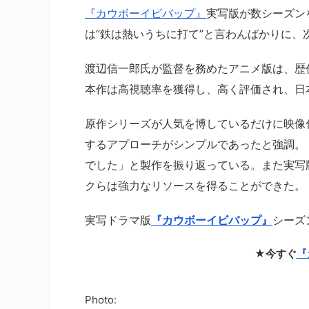
『カウボーイビバップ』
実写版が数シーズン
は”鉄は熱いうちに打て”と言わんばかりに
渡辺信一郎氏が監督を務めたアニメ版は、歴
本作は高視聴率を獲得し、高く評価され、日
原作シリーズが人気を博しているだけに映像
するアプローチがシンプルであったと強調。
でした」と製作を振り返っている。また実写
クらは強力なリソースを得ることができた。
実写ドラマ版
『カウボーイビバップ』
シーズ
★今すぐ
『
Photo: