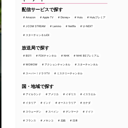
配信サービスで探す
Amazon
Apple TV
Disney+
Hulu
Huluプレミア
J:COM STREAM
Lemino
Netflix
U-NEXT
スターチャンネルEX
放送局で探す
BS11
FOXチャンネル
NHK
NHK BSプレミアム
WOWOW
アクションチャンネル
スターチャンネル
スーパー！ドラマTV
ミステリーチャンネル
国・地域で探す
アイルランド
アメリカ
イギリス
イスラエル
イタリア
インド
オーストラリア
カナダ
スウェーデン
スペイン
デンマーク
ドイツ
フランス
メキシコ
北欧
日本