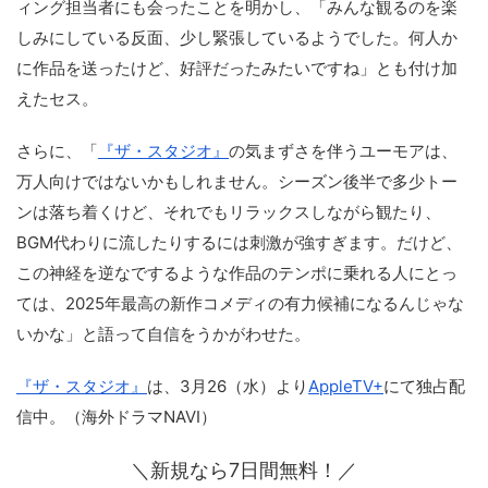
ィング担当者にも会ったことを明かし、「みんな観るのを楽
しみにしている反面、少し緊張しているようでした。何人か
に作品を送ったけど、好評だったみたいですね」とも付け加
えたセス。
さらに、「
『ザ・スタジオ』
の気まずさを伴うユーモアは、
万人向けではないかもしれません。シーズン後半で多少トー
ンは落ち着くけど、それでもリラックスしながら観たり、
BGM代わりに流したりするには刺激が強すぎます。だけど、
この神経を逆なでするような作品のテンポに乗れる人にとっ
ては、2025年最高の新作コメディの有力候補になるんじゃな
いかな」と語って自信をうかがわせた。
『ザ・スタジオ』
は、3月26（水）より
AppleTV+
にて独占配
信中。（海外ドラマNAVI）
＼新規なら7日間無料！／