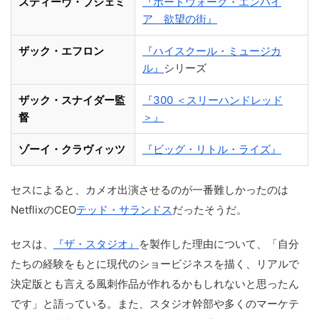
スティーヴ・ブシェミ
『ボードウォーク・エンパイ
ア 欲望の街』
ザック・エフロン
『ハイスクール・ミュージカ
ル』
シリーズ
ザック・スナイダー監
『300 ＜スリーハンドレッド
督
＞』
ゾーイ・クラヴィッツ
『ビッグ・リトル・ライズ』
セスによると、カメオ出演させるのが一番難しかったのは
NetflixのCEO
テッド・サランドス
だったそうだ。
セスは、
『ザ・スタジオ』
を製作した理由について、「自分
たちの経験をもとに現代のショービジネスを描く、リアルで
決定版とも言える風刺作品が作れるかもしれないと思ったん
です」と語っている。また、スタジオ幹部や多くのマーケテ