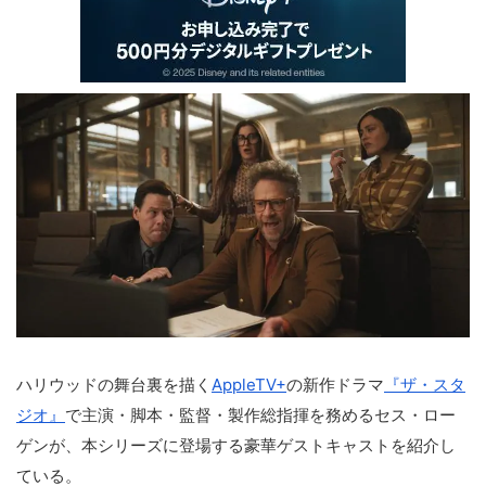
ハリウッドの舞台裏を描く
AppleTV+
の新作ドラマ
『ザ・スタ
ジオ』
で主演・脚本・監督・製作総指揮を務めるセス・ロー
ゲンが、本シリーズに登場する豪華ゲストキャストを紹介し
ている。