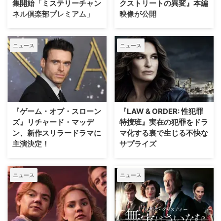
集開始「ミステリーチャン
クストリートの異変』本編
ネル倶楽部プレミアム」
映像が公開
日本唯一のミステリードラマ専門
J.J.エイブラムスが製作プロデュ
チャンネル「ミステリーチャンネ
ーサーを務め、アン・ハサウェ
ニュース
ニュース
ル」は、現地体験型アクティビテ
イ、ユアン・マクレガーが共演す
ィ専門予約サイト「ベルトラ」特
る映画『オークストリートの異
別協力のもと、8月20日（木）19
変』の公開に先立ち、迫力満点な
時よりパリ生中継オンラインツア
新ビジュアルと、本編映像が公開
ーを開催する。「ミステリーチャ
された。 アン・ハサウェイとユ
ンネル倶楽部プレミアム」会員の
アン・マクレガーが恐竜から逃げ
先着800名様限定で、このプレミ
惑う！緊迫の新ビジュアル ティ
『ゲーム・オブ・スローン
『LAW & ORDER: 性犯罪
アムなオンライン体験の申込受付
ザー映像の公開時から、その正体
ズ』リチャード・マッデ
特捜班』実在の犯罪をドラ
が開始となった。 パリが舞台の
がほとんど明かされないミステリ
ン、新作スリラードラマに
マ化する裏で生じる不快な
ドラマで主人公たちが歩いた景色
アスな世界観で映画ファンの注目
主演決定！
サプライズ
を、リアルタイムで堪能 8月5日
を集めていた本作。続く本予告で
（水）にスタートした「ミステリ
は、突如街に現れた恐竜たちに対
大ヒットドラマ『ゲーム・オブ・
ロングランヒットを誇る犯罪捜査
ーチャンネル倶楽部プレミアム」
して、平穏に暮らしていた“普通
スローンズ』のロブ・スターク役
ドラマ『LAW & ORDER』シリー
は、ミステリーの世界を味わい尽
の家族”がどのように逃げ延びる
ニュース
ニュース
でブレイクしたリチャード・マッ
ズ。本作の最大の魅力の一つは、
くすために誕生した特別 …
かを描いていることが明らかとな
デンが、新作スリラードラマ
実際に起きた事件に着想を得たリ
…
『Trauma（原題）』に主演する
アリティあふれるストーリー展開
ことが分かった。米Varietyが伝
にある。しかし、その裏側では、
えている。 『ダイ・ハード』
自身の悲劇がドラマ化されること