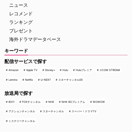
ャンビット』のトーマス …
品に出演したことのある顔ぶれが
ニュース
多数含まれてい …
レコメンド
ランキング
プレゼント
海外ドラマデータベース
キーワード
配信サービスで探す
Amazon
Apple TV
Disney+
Hulu
Huluプレミア
J:COM STREAM
Lemino
Netflix
U-NEXT
スターチャンネルEX
放送局で探す
BS11
FOXチャンネル
NHK
NHK BSプレミアム
WOWOW
アクションチャンネル
スターチャンネル
スーパー！ドラマTV
ミステリーチャンネル