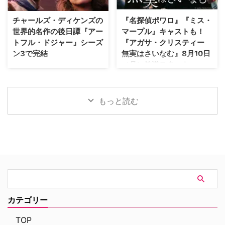
×『ER』！？医療アクションドラ
を放送直前まで知らされない実在
マ 『Trauma』は、テロリストが
の被害者たちが、「極めて不快な
チャールズ・ディケンズの
『名探偵ポワロ』『ミス・
ロンドンの病院を占拠し、手術中
サプライズ」に晒され続けている
世界的名作の後日譚『アー
マープル』キャストも！
の首相を人質に取るところからス
というのだ。 実話事件を無断で
トフル・ドジャー』シーズ
『アガサ・クリスティー
タート。元英国海兵隊の衛生兵
ドラマ化？ 1990年にNBCの旗艦
ン3で完結
無実はさいなむ』8月10日
で、現在は救急外来の医師である
番組『LAW & ORDER』の脚本家
（月）放送スタート
ジム・マーチャントは、院内に取
として参加し、後にショーランナ
Disney+（ディズニープラス）で
り残されたすべての人々を救うた
ーやスピンオフ作品『LAW &
最も視聴されたオーストラリア発
“ミステリーの女王”ことアガサ・
め、病院内を徐々に制圧してい
ORDER クリミナル・インテン
のオリジナル作品『アートフル・
クリスティーによる小説をもとに
く。力関係は次第に逆転 …
ト』 …
ドジャー』が、シーズン3へ更新
した『アガサ・クリスティー 無
もっと読む
されることが決定した。なお、同
実はさいなむ』が、NHK BSプレ
シーズンが作品のファイナルシー
ミアム4Kにて8月10日（月）放送
ズンとなる。 『アートフル・ド
スタート。 犯人はほかにいる…？
ジャー』シーズン3で幕引きへ
疑心暗鬼に襲われる一家 原作は
『アートフル・ドジャー』は、チ
1958年に発表され、1984年に
ャールズ・ディケンズの名作小説
『ドーバー海峡殺人事件』という
「オリバー・ツイスト」の15年後
邦題で映画が作られたことも。そ
となる1850年代のオーストラリ
の際には、ドナルド・サザーラン
アを舞台にした大ヒットドラマ。
ド、フェイ・ダナウェイ、クリス
スリの才能を持つ主人公ジャッ
トファー・プラマーなどが出演し
カテゴリー
ク・ドーキンス（通称：ドジャ
ていた。 今回のドラマ版のキャ
ー）役を務める『クイーンズ・ギ
ストには、過去にクリスティー作
TOP