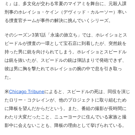
ミ』は、多文化が交わる常夏のマイアミを舞台に、元殺人課
刑事のホレイショ・ケイン（デヴィッド・カルーソー）率い
る捜査官チームが事件の解決に挑んでいくシリーズ。
そのシーズン3第1話「永遠の旅立ち」では、ホレイショとス
ピードルが捜査の一環として宝石店に到着したが、突然銃を
持った男に銃を向けられてしまう。ホレイショとスピードル
は銃を抜いたが、スピードルの銃は弾詰まりで発砲できず、
彼は男に胸を撃たれてホレイショの腕の中で息を引き取っ
た。
米
Chicago Tribune
によると、スピードルの死は、同役を演じ
たロリー・コクレインが、他のプロジェクトに取り組むため
に降板を望んだからだという。また、番組の撮影が長時間に
わたり大変だったこと、ニューヨークに住んでいる家族と撮
影中に会えないことも、降板の理由として挙げられている。