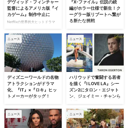
デヴィッド・フィンチャー
『X-ファイル』伝説の続
監督によるアメリカ版『イ
編がホラー仕様で新生！ク
カゲーム』制作中止に
ーグラー版リブートへ繋が
る新たな挑戦
Netflixの世界的大ヒットドラマ
『イカゲーム』を巡り、デヴィッ
SFサスペンスの金字塔『X-ファ
ド・フィンチャー監督がメガホン
イル』の劇場版第2作『X-ファイ
ニュース
ニュース
をとる予定だった英語版スピンオ
ル：真実を求めて』が、18年の時
フ『Heckler（仮題）』の企画開
を経て、クリス・カーター監督の
発が中止されたことが明らかにな
手によるよりダークなディレクタ
った。一時は同フランチャイズ初
ーズ・カット版として遂に日の目
の英語によるドラマシリーズとし
を浴びることが決定した。 18年
て期待されていたが、動画配信プ
の時を経て明かされる『X-ファイ
ラットフォーム側の戦略変更など
ル』第2作の真の姿 カーターが脚
ディズニーワールドの名物
ハリウッドで奮闘する若者
を受け、プロジェクトは表舞台か
本・監督を務めた本作の本来のビ
アトラクションがドラマ
を描く『I LOVE LA』シー
ら姿を消すこととなった。米
ジョンが解禁されるにあたり、
化、『IT』×『ロキ』ヒッ
ズン2にタロン・エジャト
ThePlaylistが報じている。 デヴ
Entertainment Weekly（EW）誌
トメーカーがタッグ！
ン、ジェイミー・チャンら
ィッド・フィンチャーが進めてい
はホラー映画さながらの予告編映
出演
た極秘企画『Heckler』とは？
像を独独入手。新たに付与された
Disney+が、ウォルト・ディズニ
2024年、フィンチャーがNetf …
タイトルは『The X-Files: I Want
ー・ワールド（WDW）のパーク
HBOの話題作『I LOVE LA』シー
to B …
ニュース
ニュース
EPCOTを代表する大人気アトラ
ズン2に、『キングスマン』のタ
クションに着想を得たドラマ作品
ロン・エジャトンや『The
『Spaceship Earth（原題）』の
Gifted ザ・ギフテッド』のジェ