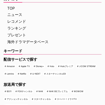
は、犯罪者の心理を読み解くプロ
ンに愛され続けてきた作品の魅力
ファイラーとパリ司法警察の捜査
を、新たな角度から解き明かして
TOP
チームが絶妙なタッグを組 …
いく。 未公開アウトテイ …
ニュース
レコメンド
ランキング
プレゼント
海外ドラマデータベース
キーワード
配信サービスで探す
Amazon
Apple TV
Disney+
Hulu
Huluプレミア
J:COM STREAM
Lemino
Netflix
U-NEXT
スターチャンネルEX
放送局で探す
BS11
FOXチャンネル
NHK
NHK BSプレミアム
WOWOW
アクションチャンネル
スターチャンネル
スーパー！ドラマTV