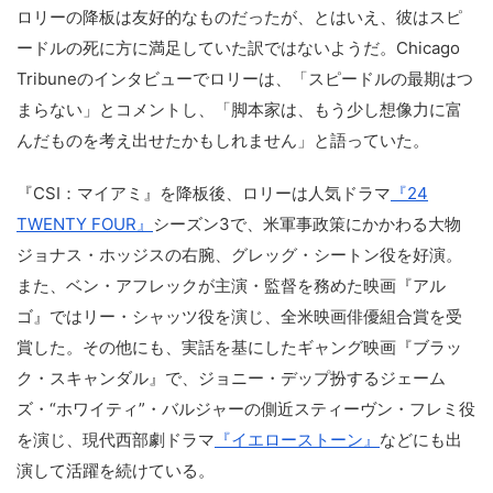
ロリーの降板は友好的なものだったが、とはいえ、彼はスピ
ードルの死に方に満足していた訳ではないようだ。Chicago
Tribuneのインタビューでロリーは、「スピードルの最期はつ
まらない」とコメントし、「脚本家は、もう少し想像力に富
んだものを考え出せたかもしれません」と語っていた。
『CSI：マイアミ』を降板後、ロリーは人気ドラマ
『24
TWENTY FOUR』
シーズン3で、米軍事政策にかかわる大物
ジョナス・ホッジスの右腕、グレッグ・シートン役を好演。
また、ベン・アフレックが主演・監督を務めた映画『アル
ゴ』ではリー・シャッツ役を演じ、全米映画俳優組合賞を受
賞した。その他にも、実話を基にしたギャング映画『ブラッ
ク・スキャンダル』で、ジョニー・デップ扮するジェーム
ズ・“ホワイティ”・バルジャーの側近スティーヴン・フレミ役
を演じ、現代西部劇ドラマ
『イエローストーン』
などにも出
演して活躍を続けている。