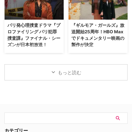
パイロット版を発注した。 ディ
イミー・チャンら注目キャストが
ズニーワールドのシンボルが実写
ゲスト出演することがわかった。
ドラマ化へ！ 製作を手掛けるの
米Deadlineが報じている。 過酷
は、映画『IT／イット “それ”が見
なハリウッドで夢を追う若者たち
パリ発心理捜査ドラマ『プ
『ギルモア・ガールズ』放
えたら、終わり。』の前日譚ドラ
の物語『I LOVE LA』 レイチェ
ロファイリング パリ犯罪
送開始25周年！HBO Max
マ『IT／イット ウェルカム・ト
ル・セノット（『ボトムス ～最
捜査課』ファイナル・シー
でドキュメンタリー映画の
ゥ・デリー “それ”が見えたら、終
底で最強？な私たち～』）が製
ズンが日本初放送！
製作が決定
わり。』で知られるジェイソン・
作・製作総指揮・主演を兼任する
フュークスと、ドラマシリーズ
『I Love LA』は、ロサンゼルス
フランス発の大人気心理捜査ドラ
ワーナー・ブラザース・テレビジ
『ロキ』のマイケル・ウォルドロ
を舞台に人生と恋を模索する野心
マ『プロファイリング パリ犯罪
ョンが、自社を代表するファミリ
ン。そしてスタジオは20th …
溢れる友人グループを描く話題
捜査課』のファイナル・シーズン
ードラマの金字塔『ギルモア・ガ
作。過酷なハリウッドで成功 …
（シーズン10・全8話）が、アク
ールズ』を振り返る初の公式ドキ
もっと読む
ションチャンネルにて8月29日
ュメンタリー映画を制作中である
（土）18時より独占日本初放送さ
ことが明らかになった。2000年
れることが決定。これに合わせ、
から2007年にかけて放送され、
ファンに愛された人気キャラクタ
いまなお絶大な人気を誇る本作。
ーたちにフォーカスした特別企画
初放送から25年以上を経て誕生
「プロファイリング」セレクショ
する今作は、HBO Maxにて配信
ンも8月8日（土）より4週連続で
される予定だ。監督を務めるの
放送される。 新ヒロイン・エリ
は、ドキュメンタリー映画『ある
ザの登場と波乱の最終章 『プロ
アスリートの告発』で高い評価を
ファイリング パリ犯罪捜査課』
得たボニー・コーエン。長年ファ
カテゴリー