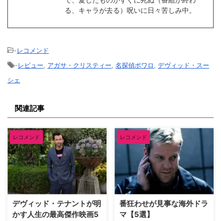
る、キャラが去る）呪いに日々苦しみ中。
-
レコメンド
-
レビュー
,
アガサ・クリスティー
,
名探偵ポワロ
,
デヴィッド・スー
シェ
関連記事
レコメンド
レコメンド
デヴィッド・テナントが明
番狂わせが見事な海外ドラ
かす人生の最高傑作映画5
マ【5選】