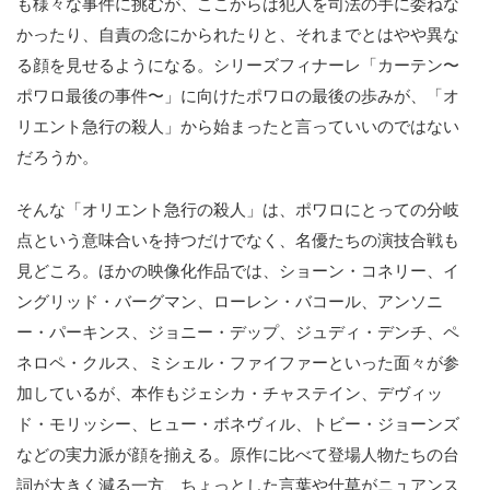
も様々な事件に挑むが、ここからは犯人を司法の手に委ねな
かったり、自責の念にかられたりと、それまでとはやや異な
る顔を見せるようになる。シリーズフィナーレ「カーテン〜
ポワロ最後の事件〜」に向けたポワロの最後の歩みが、「オ
リエント急行の殺人」から始まったと言っていいのではない
だろうか。
そんな「オリエント急行の殺人」は、ポワロにとっての分岐
点という意味合いを持つだけでなく、名優たちの演技合戦も
見どころ。ほかの映像化作品では、ショーン・コネリー、イ
ングリッド・バーグマン、ローレン・バコール、アンソニ
ー・パーキンス、ジョニー・デップ、ジュディ・デンチ、ペ
ネロペ・クルス、ミシェル・ファイファーといった面々が参
加しているが、本作もジェシカ・チャステイン、デヴィッ
ド・モリッシー、ヒュー・ボネヴィル、トビー・ジョーンズ
などの実力派が顔を揃える。原作に比べて登場人物たちの台
詞が大きく減る一方、ちょっとした言葉や仕草がニュアンス