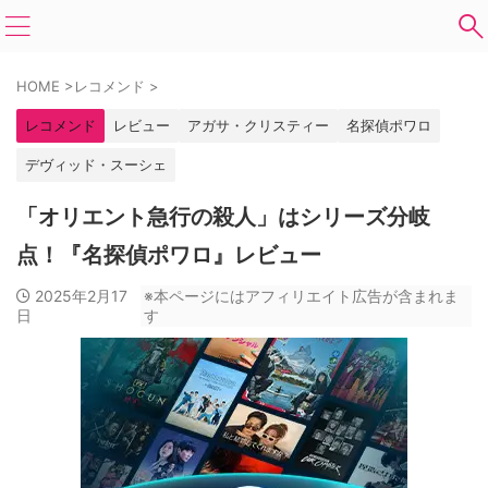
HOME
>
レコメンド
>
レコメンド
レビュー
アガサ・クリスティー
名探偵ポワロ
デヴィッド・スーシェ
「オリエント急行の殺人」はシリーズ分岐
点！『名探偵ポワロ』レビュー
2025年2月17
※本ページにはアフィリエイト広告が含まれま
日
す