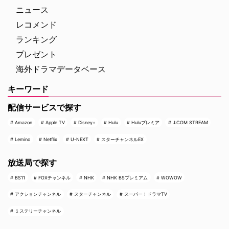
た大迫力のティラノサウ …
ニュース
レコメンド
ランキング
プレゼント
海外ドラマデータベース
キーワード
配信サービスで探す
Amazon
Apple TV
Disney+
Hulu
Huluプレミア
J:COM STREAM
Lemino
Netflix
U-NEXT
スターチャンネルEX
放送局で探す
BS11
FOXチャンネル
NHK
NHK BSプレミアム
WOWOW
アクションチャンネル
スターチャンネル
スーパー！ドラマTV
ミステリーチャンネル