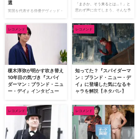
選
「まさか、そう来るとは…！」と
思わず声に出てしまう、そんな予
英国を代表する俳優デヴィッド・
想を覆す展開こそ海外ドラマの醍
テナント（『ドクター・フー』
醐味だろう。巧みに張り巡らされ
『グッド・オーメンズ』）が、映
た伏線や衝撃のドンデン返しに、
レコメンド
レコメンド
像ソフトメーカーの米Criterion社
気づけば最後まで一気見してしま
による人気企画「Criterion
うことも。そんな予想を鮮やかに
Closet」に登場した。数多の名作
裏切る番狂わせが見事な海外ドラ
映画のDVDやBlu-rayが並ぶ夢の
マを米TV Lineが取り上げている
ようなクローゼットを訪れたデヴ
ので、そのうち5作品を紹介しよ
ィッドは、自身が幼少期や俳優人
う。（※本記事は各作品の重要な
生の中で多大な影響を受けた名作
榎木淳弥が明かす吹き替え
知ってた？『スパイダーマ
ネタバレを含みますのでご注意く
映画をピックアップ。その魅力を
10年目の気づき『スパイ
ン：ブランド・ニュー・デ
ださい） 予想外の展開にビック
熱く語った。 『バンデットQ』か
ダーマン：ブランド・ニュ
イ』に登場した気になるキ
リさせられた海外ドラマ 『イカ
らオロノ劇の名作まで！独自のセ
ー・デイ』インタビュー
ャラを解説【ネタバレ】
ゲーム』 世界的ヒットを記録し
ンスで選ぶ名作群 最初に彼が手
た『イカゲーム』では、多額の賞
に取ったのは、テリー・ギリアム
『スパイダーマン：ブランド・ニ
『スパイダーマン：ブランド・ニ
金を懸けたデスゲームを通 …
監督による幻想的なファンタジー
ュー・デイ』日本語吹き替え版で
ュー・デイ』が大ヒット上映中。
…
レコメンド
レコメンド
ピーター・パーカー／スパイダー
ピーターやMJ、ネッドなどシリ
マンを演じる榎木淳弥にインタビ
ーズおなじみの顔ぶれはもちろ
ュー！ 孤独を抱えながらも成長
ん、他作品のヒーローや原作コミ
したピーターの魅力や、ハルク、
ックスのキャラクターも多数登場
パニッシャーたちとの掛け合い、
している。そこで、映画をすでに