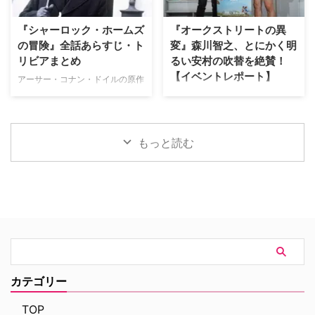
そして本作に込められた意味につ
鑑賞した人向けに、気になるキャ
いて、たっぷり語ってもらった。
ラクターについて解説しよう。 ※
『シャーロック・ホームズ
『オークストリートの異
記憶をなくした世界で描かれる、
本記事には『スパイダーマン：ブ
の冒険』全話あらすじ・ト
変』森川智之、とにかく明
ピーターの「人間ドラマ」 ――
ランド・ニュー・デイ』のネタバ
リビアまとめ
るい安村の吹替を絶賛！
前作『スパイダーマン：ノー・ウ
レが含まれます。 アベンジャー
【イベントレポート】
ェイ・ホーム』ではドクター・ス
ズでおなじみバナー博士が登場！
アーサー・コナン・ドイルの原作
トレンジの魔術により、MJやネ
マーベル・シネマティック・ユニ
小説をもとに、ジェレミー・ブレ
J.J.エイブラムス製作の最新作映
ッドを含む全世界の人々からピー
バース（以下、MCU）でおなじ
ットが主演して1984年から1994
画『オークストリートの異変』が
ター・パーカーに関する記憶が消
み、天才物理化学者のブルース・
年まで放送された名作ドラマ『シ
8月14日（金）より日米同時公開
されてしまいました。あらため …
バナーが登場！ 過去には宇宙 …
ャーロック・ホームズの冒険』。
される。本作の公開を記念し、7
もっと読む
短編・長編合わせて60ある原作
月29日（水）にパシフィコ横浜
のうち、ドラマ化された全41話
「ヨコハマ恐竜展2026」内にて
のあらすじや裏話、トリビアをご
イベントを開催。会場には日本語
紹介！（※ドラマ版、原作小説の
吹替を担当した森川智之と、ハリ
ネタバレを含みますのでご注意く
ウッド映画吹替初挑戦となるとに
ださい） 『シャーロック・ホー
かく明るい安村が登壇。巨大ティ
ムズの冒険』エピソード一覧 実
ラノサウルスの前で、作品への思
はところどころでコナン・ドイル
いやアフレコ裏話をたっぷりと語
の原作の発表・収録と大きく順番
った熱気あふれるイベントの模様
が異なる本作。そうしたシャッフ
をレポートする。 大迫力のティ
カテゴリー
ルに加えて、あらすじや見どこ
ラノサウルスの前で恐竜トーク
ろ、キャストの経歴（その後 …
イベントは、恐竜展内に展示され
TOP