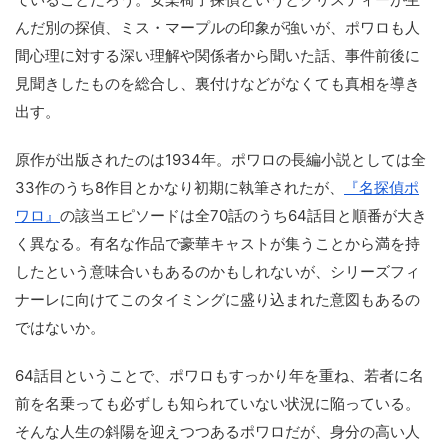
んだ別の探偵、ミス・マープルの印象が強いが、ポワロも人
間心理に対する深い理解や関係者から聞いた話、事件前後に
見聞きしたものを総合し、裏付けなどがなくても真相を導き
出す。
原作が出版されたのは1934年。ポワロの長編小説としては全
33作のうち8作目とかなり初期に執筆されたが、
『名探偵ポ
ワロ』
の該当エピソードは全70話のうち64話目と順番が大き
く異なる。有名な作品で豪華キャストが集うことから満を持
したという意味合いもあるのかもしれないが、シリーズフィ
ナーレに向けてこのタイミングに盛り込まれた意図もあるの
ではないか。
64話目ということで、ポワロもすっかり年を重ね、若者に名
前を名乗っても必ずしも知られていない状況に陥っている。
そんな人生の斜陽を迎えつつあるポワロだが、身分の高い人