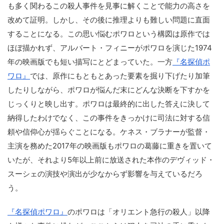
も多く関わるこの殺人事件を見事に解くことで能力の高さを
改めて証明。しかし、その後に推理よりも難しい問題に直面
することになる。この思い悩むポワロという構図は原作では
ほぼ描かれず、アルバート・フィニーがポワロを演じた1974
年の映画版でも短い描写にとどまっていた。一方
『名探偵ポ
ワロ』
では、原作にもともとあった要素を掘り下げたり加筆
したりしながら、ポワロが悩んだ末にどんな決断を下すかを
じっくりと映し出す。ポワロは最終的に出した答えに決して
納得したわけでなく、この事件をきっかけに司法に対する信
頼や信仰心が揺らぐことになる。ケネス・ブラナーが監督・
主演を務めた2017年の映画版もポワロの葛藤に重きを置いて
いたが、それより5年以上前に放送された本作のデヴィッド・
スーシェの演技や演出が少なからず影響を与えているだろ
う。
『名探偵ポワロ』
のポワロは「オリエント急行の殺人」以降