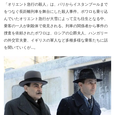
「オリエント急行の殺人」は、パリからイスタンブールまで
をつなぐ長距離列車を舞台にした殺人事件。ポワロも乗り込
んでいたオリエント急行が大雪によって立ち往生となる中、
乗客の一人が刺殺体で発見される。列車の関係者から事件の
捜査を依頼されたポワロは、ロシアの公爵夫人、ハンガリー
の外交官夫妻、イギリスの軍人など多種多様な乗客たちに話
を聞いていくが…。