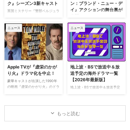
ク』シーズン3新キャスト
ン：ブランド・ニュー・デ
旬に行われるフィールド・オブ・
パリでの日常をファンに届けてい
イ』アクションの舞台裏が
ドリームス（映画『フィールド・
た。しかし8月6日（木）早朝、
英国ミステリー『警部ベルジュラ
公開
オブ・ドリームス』の舞台となっ
首にネックサポーターを装着して
ック』シーズン3の撮影が始まっ
たアイオワ州のとうもろこし畑の
ベッドに横たわる姿で最新動画を
ている。また、4人のキャストが
トム・ホランド演じるスパイダー
中にある球 …
公開。「パリの最新情報だけど、
ニュース
ニュース
新たに加わることも明らかになっ
マンの新たな物語を描く映画『ス
実はロンドンに戻っ …
た。英BBCなど複数のメディアが
パイダーマン：ブランド・ニュ
伝えている。 これまでで最も衝
ー・デイ』が大ヒット上映中だ。
撃的な事件に巻き込まれるベルジ
公開初日の興行収入は5億6,000
ュラック 1981年から1991年にか
万円を超え、2026年公開の洋画
けて英BBCで放送されたジョン・
ナンバーワンを記録。このたび、
ネトルズ主演ドラマ
主演のトム・ホランド自らが臨場
Apple TVが『虚栄のかが
地上波・BSで放送中＆放
『Bergerac（原題）』をリブー
感あふれるアクションシーン撮影
り火』ドラマ化を中止！
送予定の海外ドラマ一覧
トした本作。イギリス海峡に浮か
の裏側を明かす特別映像が公開さ
【2026年最新版】
ぶジャージー島を舞台に、警部の
豪華キャストが出演した1990年
れた。 世界中で大ヒットを記
ジム・ベルジュラックが事件に挑
の映画『虚栄のかがり火』のドラ
地上波・BSで放送中＆放送予定
録！ 映画史に残る快挙を達成 ソ
む人気シリーズだ。本国イギリス
マ化がApple TVで進められてい
の海外ドラマを一挙ご紹介。（随
ニー・ピクチャーズ配給、トム・
で2025年にシーズン1（『警部ベ
たが、頓挫したことが明らかにな
時更新） NHK・NHK BSで放送
ホランド演じるピーター・パーカ
ルジュラック～豪邸に …
った。米Deadlineが報じてい
中＆放送予定の海外ドラマ 海外
ー＝スパイダーマンの新たなる物
る。 鬼門らしく一筋縄ではいか
ドラマ『DOC（ドック） あす
語、『スパイダーマン：ブラン
もっと読む
ず 原作は、1987年に出版された
へのカルテ』 NHK BSプレミアム
ド・ニュー・デイ』が大ヒット …
トム・ウルフのベストセラー小説
4K｜毎週（木） 17：00～ イタ
「虚栄の篝火」。1980年代のニ
リア発！ 12年間の記憶を失った