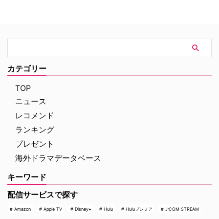
ューヨークの上流社会を辛辣に風
エリート医師の物語。 原作 ピエ
刺した作品だ。ウォール街で台頭
ルダンテ・ピッチョーニ キャス
したトレーダーたち、その華奢な
ト ルカ・アルジェンテーロ、マ
妻や愛人、そして富裕層が住むマ
ティルデ・ジョリ、サラ・ラッザ
ンハッタンと周辺の貧困な地区と
ーロ ほか ≫≫『DOC（ドッ
の間にくすぶる人種間の緊張を描
ク）3 あすへのカルテ』詳細 海
く。人種間の対立を煽って全国的
外ドラマ『DOC（ドック）3 あ
カテゴリー
な名声を得た …
すへのカルテ』 総合｜毎週
（日） …
TOP
ニュース
レコメンド
ランキング
プレゼント
海外ドラマデータベース
キーワード
配信サービスで探す
Amazon
Apple TV
Disney+
Hulu
Huluプレミア
J:COM STREAM