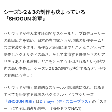
シーズン2＆3の制作も決まっている
『SHOGUN 将軍』
ハリウッドが生み出す圧倒的なスケールと、プロデューサー
の真田広之を始め、日本の専門家たちが現地の制作チームと
共に衣装や小道具、所作など細部にまでとことんこだわって
制作したクオリティの高さ。そして出演する俳優たちのリア
リティあふれる演技。どこをとっても圧倒されるという呼び
声の高い本作は、シーズン2＆3の制作も決定するなど、今後
の動向にも注目！
ハリウッドが描く驚異的なスケールと臨場感に溢れ、観る者
すべてを圧倒する戦国スペクタクル・ドラマシリーズ
『SHOGUN 将軍』
は
Disney+（ディズニープラス）
の「スタ
ー」にて全話独占配信中。（海外ドラマNAVI）