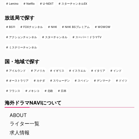
Lemino
Netflix
U-NEXT
スターチャンネルEX
放送局で探す
BS11
FOXチャンネル
NHK
NHK BSプレミアム
WOWOW
アクションチャンネル
スターチャンネル
スーパー！ドラマTV
ミステリーチャンネル
国・地域で探す
アイルランド
アメリカ
イギリス
イスラエル
イタリア
インド
オーストラリア
カナダ
スウェーデン
スペイン
デンマーク
ドイツ
フランス
メキシコ
北欧
日本
海外ドラマNAVIについて
ABOUT
ライター一覧
求人情報