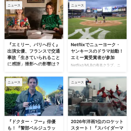
ニュース
ニュース
『エミリー、パリへ行く』
Netflixでニューヨーク・
出演女優、フランスで交通
ヤンキースのドラマ始動！
事故「生きていられること
エミー賞受賞者が参加
に感謝」撮影への影響は？
NetflixがMLBの有名クラブ、ニ
ューヨーク・ヤンキースを題材に
人気Netflixドラマ『エミリー、パ
した新作ドラマシリーズの開発を
リへ行く』第6シーズンに出演す
ニュース
ニュース
進めている。米Varietyが報じ
るイギリス人女優のミニー・ドラ
た。 『オザークへようこそ』ジ
イヴァーが、フランスでの撮影休
ェイソン・ベイトマンも関与
止期間中に深刻な自動車事故に遭
Netflixは、今年3月のMLB開幕戦
っていたことが分かった。 生き
をライヴ配信したのを皮切りに、
ていられることに心から感謝 ミ
7月のホームランダービーもリリ
ニーは過去8週間にわたり、
ースするなど、MLBとの関係性
Instagram上で「パリ近況報告」
『ドクター・フー』俳優
2026年洋画1位のロケット
を深めている。この協力関係は
と題した動画シリーズを投稿。最
も！『警部ベルジュラッ
スタート！『スパイダーマ
2028年まで続く予定だ。今月中
終シーズンの撮影で滞在していた