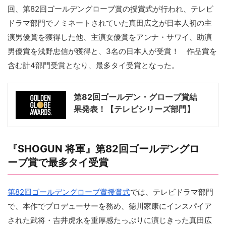
回、第82回ゴールデングローブ賞の授賞式が行われ、テレビ
ドラマ部門でノミネートされていた真田広之が日本人初の主
演男優賞を獲得した他、主演女優賞をアンナ・サワイ、助演
男優賞を浅野忠信が獲得と、3名の日本人が受賞！ 作品賞を
含む計4部門受賞となり、最多タイ受賞となった。
第82回ゴールデン・グローブ賞結
果発表！【テレビシリーズ部門】
『SHOGUN 将軍』第82回ゴールデングロ
ーブ賞で最多タイ受賞
第82回ゴールデングローブ賞授賞式
では、テレビドラマ部門
で、本作でプロデューサーを務め、徳川家康にインスパイア
された武将・吉井虎永を重厚感たっぷりに演じきった真田広