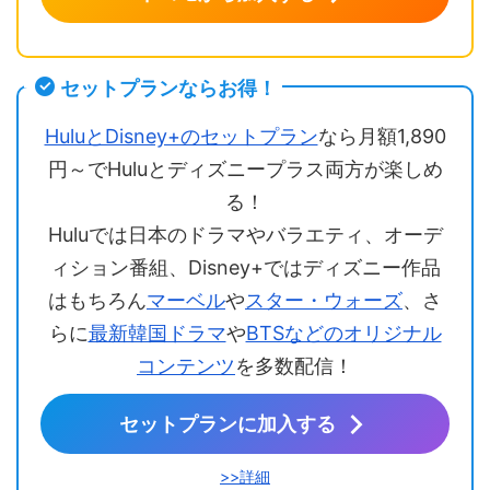
セットプランならお得！
HuluとDisney+のセットプラン
なら月額1,890
円～でHuluとディズニープラス両方が楽しめ
る！
Huluでは日本のドラマやバラエティ、オーデ
ィション番組、Disney+ではディズニー作品
はもちろん
マーベル
や
スター・ウォーズ
、さ
らに
最新韓国ドラマ
や
BTSなどのオリジナル
コンテンツ
を多数配信！
セットプランに加入する
>>詳細