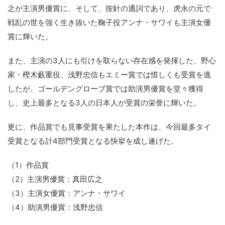
之が主演男優賞に、そして、按針の通詞であり、虎永の元で
戦乱の世を強く生き抜いた鞠子役アンナ・サワイも主演女優
賞に輝いた。
また、主演の3人にも引けを取らない存在感を発揮した、野心
家・樫木藪重役、浅野忠信もエミー賞では惜しくも受賞を逃
したが、ゴールデングローブ賞では助演男優賞を堂々獲得
し、史上最多となる3人の日本人が受賞の栄誉に輝いた。
更に、作品賞でも見事受賞を果たした本作は、今回最多タイ
受賞となる計4部門受賞となる快挙を成し遂げた。
（1）作品賞
（2）主演男優賞：真田広之
（3）主演女優賞：アンナ・サワイ
（4）助演男優賞：浅野忠信