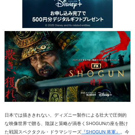
日本では描ききれない、ディズニー製作による壮大で圧倒的
な映像世界で贈る、陰謀と策略が渦巻くSHOGUNの座を懸け
た戦国スペクタクル・ドラマシリーズ
『SHOGUN 将軍』
。今