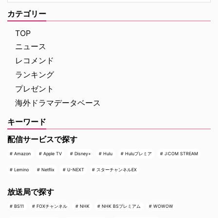
の原作の発表・収録と大きく順番
った熱気あふれるイベントの模様
が異なる本作。そうしたシャッフ
をレポートする。 大迫力のティ
カテゴリー
ルに加えて、あらすじや見どこ
ラノサウルスの前で恐竜トーク
ろ、キャストの経歴（その後 …
イベントは、恐竜展内に展示され
TOP
た大迫力のティラノサウ …
ニュース
レコメンド
ランキング
プレゼント
海外ドラマデータベース
キーワード
配信サービスで探す
Amazon
Apple TV
Disney+
Hulu
Huluプレミア
J:COM STREAM
Lemino
Netflix
U-NEXT
スターチャンネルEX
放送局で探す
BS11
FOXチャンネル
NHK
NHK BSプレミアム
WOWOW