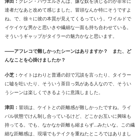
津田：
グレン・パウエルさんは、嫌な奴を演じるのが非常に
達者だなあと改めて感じました。冒頭なんか特にそうですよ
ね。で、徐々に彼の本質が見えてくるっていう。ワイルドで
イケイケな男かと思いきや繊細な一面も持ち合わせている。
そういうギャップがタイラーの魅力かなと思います。
――アフレコで難しかったシーンはありますか？ また、ど
んなことを心掛けましたか？
小芝：
ケイトはわりと普通の顔で冗談を言ったり、タイラー
に嘘を吐いたり、そういう茶目っ気がある人なので、そうい
うシーンは楽しくできるように意識しました。
津田：
冒頭は、ケイトとの距離感が難しかったですね。ライ
バル状態でけん制し合っているけど、どこかお互いに興味も
持ってる。でも、なかなか距離も縮まらず…みたいな。この繊
細な距離感は、現場でもテイクを重ねたところではありまし