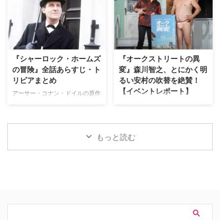
マンを演じる榎木淳弥にインタビ
ーズおなじみの顔ぶれはもちろ
ュー！ 孤独を抱えながらも成長
ん、他作品のヒーローや原作コミ
したピーターの魅力や、ハルク、
ックスのキャラクターも多数登場
パニッシャーたちとの掛け合い、
している。そこで、映画をすでに
そして本作に込められた意味につ
鑑賞した人向けに、気になるキャ
いて、たっぷり語ってもらった。
ラクターについて解説しよう。 ※
『シャーロック・ホームズ
『オークストリートの異
記憶をなくした世界で描かれる、
本記事には『スパイダーマン：ブ
の冒険』全話あらすじ・ト
変』森川智之、とにかく明
ピーターの「人間ドラマ」 ――
ランド・ニュー・デイ』のネタバ
リビアまとめ
るい安村の吹替を絶賛！
前作『スパイダーマン：ノー・ウ
レが含まれます。 アベンジャー
【イベントレポート】
ェイ・ホーム』ではドクター・ス
ズでおなじみバナー博士が登場！
アーサー・コナン・ドイルの原作
トレンジの魔術により、MJやネ
マーベル・シネマティック・ユニ
小説をもとに、ジェレミー・ブレ
J.J.エイブラムス製作の最新作映
ッドを含む全世界の人々からピー
バース（以下、MCU）でおなじ
ットが主演して1984年から1994
画『オークストリートの異変』が
ター・パーカーに関する記憶が消
み、天才物理化学者のブルース・
年まで放送された名作ドラマ『シ
8月14日（金）より日米同時公開
されてしまいました。あらため …
バナーが登場！ 過去には宇宙 …
ャーロック・ホームズの冒険』。
される。本作の公開を記念し、7
もっと読む
短編・長編合わせて60ある原作
月29日（水）にパシフィコ横浜
のうち、ドラマ化された全41話
「ヨコハマ恐竜展2026」内にて
のあらすじや裏話、トリビアをご
イベントを開催。会場には日本語
紹介！（※ドラマ版、原作小説の
吹替を担当した森川智之と、ハリ
ネタバレを含みますのでご注意く
ウッド映画吹替初挑戦となるとに
ださい） 『シャーロック・ホー
かく明るい安村が登壇。巨大ティ
ムズの冒険』エピソード一覧 実
ラノサウルスの前で、作品への思
はところどころでコナン・ドイル
いやアフレコ裏話をたっぷりと語