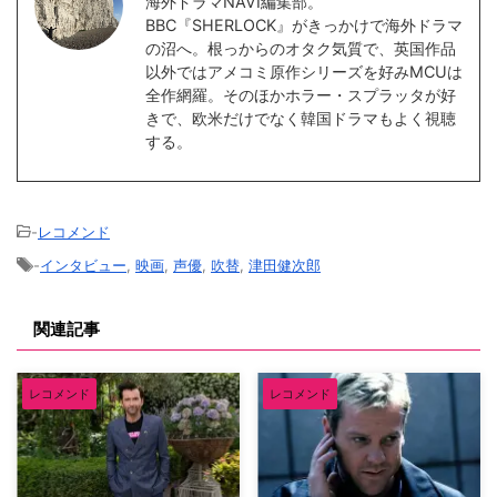
海外ドラマNAVI編集部。
BBC『SHERLOCK』がきっかけで海外ドラマ
の沼へ。根っからのオタク気質で、英国作品
以外ではアメコミ原作シリーズを好みMCUは
全作網羅。そのほかホラー・スプラッタが好
きで、欧米だけでなく韓国ドラマもよく視聴
する。
-
レコメンド
-
インタビュー
,
映画
,
声優
,
吹替
,
津田健次郎
関連記事
レコメンド
レコメンド