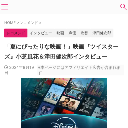
HOME
>
レコメンド
>
レコメンド
インタビュー
映画
声優
吹替
津田健次郎
「夏にぴったりな映画！」映画『ツイスター
ズ』小芝風花＆津田健次郎インタビュー
2024年8月19
※本ページにはアフィリエイト広告が含まれま
日
す