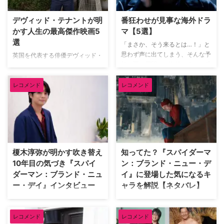
デヴィッド・テナントが明
番狂わせが見事な海外ドラ
かす人生の最高傑作映画5
マ【5選】
選
「まさか、そう来るとは…！」と
思わず声に出てしまう、そんな予
英国を代表する俳優デヴィッド・
想を覆す展開こそ海外ドラマの醍
テナント（『ドクター・フー』
醐味だろう。巧みに張り巡らされ
『グッド・オーメンズ』）が、映
た伏線や衝撃のドンデン返しに、
レコメンド
レコメンド
像ソフトメーカーの米Criterion社
気づけば最後まで一気見してしま
による人気企画「Criterion
うことも。そんな予想を鮮やかに
Closet」に登場した。数多の名作
裏切る番狂わせが見事な海外ドラ
映画のDVDやBlu-rayが並ぶ夢の
マを米TV Lineが取り上げている
ようなクローゼットを訪れたデヴ
ので、そのうち5作品を紹介しよ
ィッドは、自身が幼少期や俳優人
う。（※本記事は各作品の重要な
生の中で多大な影響を受けた名作
榎木淳弥が明かす吹き替え
知ってた？『スパイダーマ
ネタバレを含みますのでご注意く
映画をピックアップ。その魅力を
10年目の気づき『スパイ
ン：ブランド・ニュー・デ
ださい） 予想外の展開にビック
熱く語った。 『バンデットQ』か
ダーマン：ブランド・ニュ
イ』に登場した気になるキ
リさせられた海外ドラマ 『イカ
らオロノ劇の名作まで！独自のセ
ー・デイ』インタビュー
ャラを解説【ネタバレ】
ゲーム』 世界的ヒットを記録し
ンスで選ぶ名作群 最初に彼が手
た『イカゲーム』では、多額の賞
に取ったのは、テリー・ギリアム
『スパイダーマン：ブランド・ニ
『スパイダーマン：ブランド・ニ
金を懸けたデスゲームを通 …
監督による幻想的なファンタジー
ュー・デイ』日本語吹き替え版で
ュー・デイ』が大ヒット上映中。
…
レコメンド
レコメンド
ピーター・パーカー／スパイダー
ピーターやMJ、ネッドなどシリ