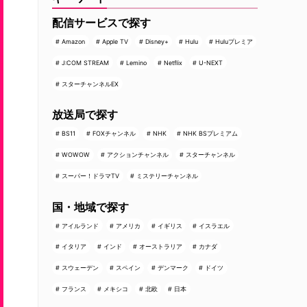
配信サービスで探す
Amazon
Apple TV
Disney+
Hulu
Huluプレミア
J:COM STREAM
Lemino
Netflix
U-NEXT
スターチャンネルEX
放送局で探す
BS11
FOXチャンネル
NHK
NHK BSプレミアム
WOWOW
アクションチャンネル
スターチャンネル
スーパー！ドラマTV
ミステリーチャンネル
国・地域で探す
アイルランド
アメリカ
イギリス
イスラエル
イタリア
インド
オーストラリア
カナダ
スウェーデン
スペイン
デンマーク
ドイツ
フランス
メキシコ
北欧
日本