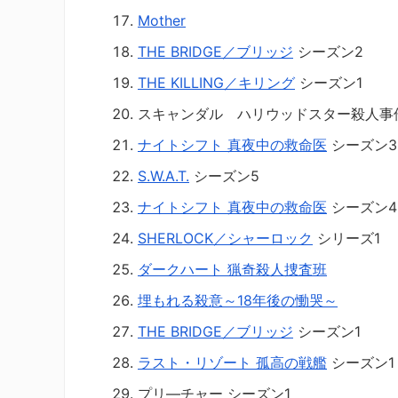
Mother
THE BRIDGE／ブリッジ
シーズン2
THE KILLING／キリング
シーズン1
スキャンダル ハリウッドスター殺人事
ナイトシフト 真夜中の救命医
シーズン3
S.W.A.T.
シーズン5
ナイトシフト 真夜中の救命医
シーズン4
SHERLOCK／シャーロック
シリーズ1
ダークハート 猟奇殺人捜査班
埋もれる殺意～18年後の慟哭～
THE BRIDGE／ブリッジ
シーズン1
ラスト・リゾート 孤高の戦艦
シーズン1
プリ―チャー シーズン1