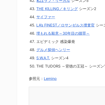
私はラブ・リーガル
シーズン5
THE KILLING／キリング
シーズン2
サイファー
LA’s FINEST／ロサンゼルス捜査官
シー
埋もれる殺意～30年目の贖罪～
エピデミック 感染爆発
グルメ探偵ヘンリー
S.W.A.T.
シーズン4
THE TUDORS ～背徳の王冠～ シーズン
参照元：
Lemino