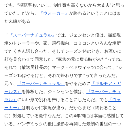
でも、“視聴率もいいし、制作費も高くないから大丈夫”と思っ
ていた。だから、
『ウォーカー』
が終わるということにはま
だ未練がある」
「
『スーパーナチュラル』
では、ジェンセンと僕は、撮影現
場のトレーラーや、家、飛行機内、コミコンといろんな場所
でたくさん話し合った。そしてシーズン14のとき、お互いに
顔を見合わせて同意した。“家族の元に戻る時が来た”ってね。
それで（放送局社長の）マーク・ペドウィッツに会って、”シ
ーズン15はやるけど、それで終わりです “って言ったんだ。
元々、
『スーパーナチュラル』
をやるために
『ギルモア・ガ
ールズ』
を降板した。ジェンセンと僕は、
『スーパーナチュ
ラル』
にいい形で別れを告げることにしたんだ。でも
『ウォ
ーカー』
は明らかに状況が違う。だからまだ（終わること
に）対処している最中なんだ。この4年間には本当に感謝して
いる。パンデミックの後に撮影を再開した最初の番組の一つ