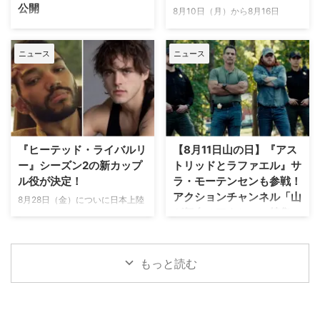
公開
シェルドン』。本作や『グッド・
その話題作とは、米Peacockの
8月10日（月）から8月16日
ドクター 名医の条件』
『Five Star Weekend（原題）』
（日）に配信・放送予定の海外ド
Amazon Prime Video「シネフィ
『S.W.A.T.』といった人気シリー
とAmazonオリジナル『ライド･
ラマをご紹介。今週は、大人気ア
ルWOWOWプラス」公式
ズが揃って7年目で終了す …
オア･ダイ ～親友は暗殺者～』
ニュース
ニュース
クションドラマ『リーチャー ～
YouTubeでは、一度は観ておきた
だ。 …
正義のアウトロー～』の最新シー
い名画、人気のミステリードラ
ズンや、『刑事モース ～オック
マ、名作アニメなどを続々無料公
スフォード事件簿～』のショー
開！ 今回は、英国推理小説界の
ン・エヴァンス主演の新作ドラマ
至宝アン・クリーヴス原作の大人
が開始となる。 アクションチャ
気クライムミステリー『シェトラ
ンネル放送予定 『ブルーリッ
ンド 離島の殺人捜査官』より、
『ヒーテッド・ライバルリ
【8月11日山の日】『アス
ジ 山岳捜査網』 8月11日（火・
第1話「野兎を悼む春 前編」は8
ー』シーズン2の新カップ
トリッドとラファエル』サ
祝 ）13：00スタート、全6話一
月7日（金）20：00より、第2話
ル役が決定！
ラ・モーテンセンも参戦！
挙放送 世界最強の特殊部隊とし
「野兎を悼む春 後編」は8月21
アクションチャンネル「山
て知られる米陸軍特殊部隊、通称
日（金）20：00より、YouTube
8月28日（金）についに日本上陸
が舞台のアクション特集」
グリーンベレー出身の保安官ジャ
でそれぞれ1ヵ月限定無料公開。
を果たす話題のドラマ『ヒーテッ
スティン・ワイズの活躍を描く。
放送
前後編となる最初の2話を順次無
ド・ライバルリー』。そのシーズ
特殊部隊グリーンベレー出 …
料公開 クリーヴスといえば、 …
ン2の新カップル役が分かった。
日本で唯一のアクション海外ドラ
米Deadlineが報じている。 シー
マ専門チャンネル「アクションチ
もっと読む
ズン1の主要カップルも引き続き
ャンネル」にて、8月11日の山の
出演 『ヒーテッド・ライバルリ
日に合わせた特別編成「山が舞台
ー』はカナダの作家レイチェル・
のアクション特集」が放送され
リードによるベストセラー小説
る。 8月11日「山の日」に注目の