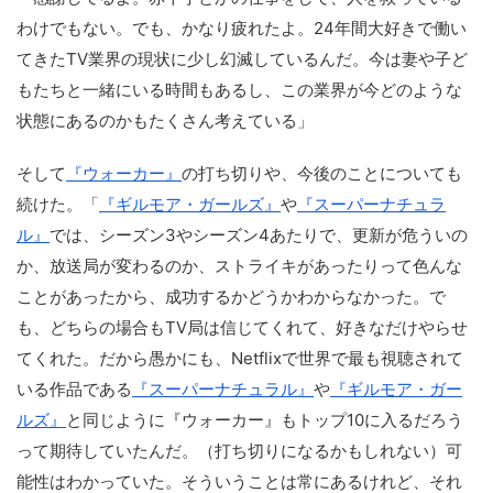
わけでもない。でも、かなり疲れたよ。24年間大好きで働い
てきたTV業界の現状に少し幻滅しているんだ。今は妻や子ど
もたちと一緒にいる時間もあるし、この業界が今どのような
状態にあるのかもたくさん考えている」
そして
『ウォーカー』
の打ち切りや、今後のことについても
続けた。「
『ギルモア・ガールズ』
や
『スーパーナチュラ
ル』
では、シーズン3やシーズン4あたりで、更新が危ういの
か、放送局が変わるのか、ストライキがあったりって色んな
ことがあったから、成功するかどうかわからなかった。で
も、どちらの場合もTV局は信じてくれて、好きなだけやらせ
てくれた。だから愚かにも、Netflixで世界で最も視聴されて
いる作品である
『スーパーナチュラル』
や
『ギルモア・ガー
ルズ』
と同じように『ウォーカー』もトップ10に入るだろう
って期待していたんだ。（打ち切りになるかもしれない）可
能性はわかっていた。そういうことは常にあるけれど、それ