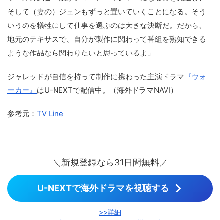
そして（妻の）ジェンもずっと置いていくことになる。そう
いうのを犠牲にして仕事を選ぶのは大きな決断だ。だから、
地元のテキサスで、自分が製作に関わって番組を熟知できる
ような作品なら関わりたいと思っているよ」
ジャレッドが自信を持って制作に携わった主演ドラマ
『ウォ
ーカー』
はU-NEXTで配信中。（海外ドラマNAVI）
参考元：
TV Line
＼新規登録なら31日間無料／
U-NEXTで海外ドラマを視聴する
>>詳細