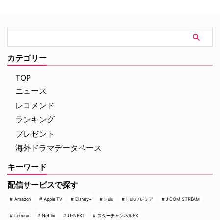
「Game Changers」シリーズを
山岳アクション2作品を特別編成
原作とする。シーズン1は小説シ
今回の特集では、米陸軍特殊部隊
リーズ第2作「Heated Rivalry」
出身の保安官が山岳地帯の町で起
をもとに、氷上で最大のライバル
きる難事件に挑む全米大ヒット作
として火花を散らす二人のスター
『ブルーリッジ 山岳捜査網』が
選手、カナダ代表のシェーン・ホ
カテゴリー
独占日本初放送。さらに、元特殊
ランダーとロシア出身のイリヤ …
部隊員の父親が娘を守るために大
TOP
自然を駆け巡るフランス発の話題
作『デビルズ・リープ～娘を守
ニュース
れ！最強の親父』が一挙放送され
レコメンド
る。雄大な自然の中で繰り広 …
ランキング
プレゼント
海外ドラマデータベース
キーワード
配信サービスで探す
Amazon
Apple TV
Disney+
Hulu
Huluプレミア
J:COM STREAM
Lemino
Netflix
U-NEXT
スターチャンネルEX