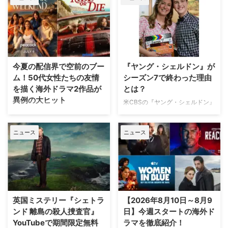
今夏の配信界で空前のブー
『ヤング・シェルドン』が
ム！50代女性たちの友情
シーズン7で終わった理由
を描く海外ドラマ2作品が
とは？
異例の大ヒット
米CBSの『ヤング・シェルドン』
は、人気シリーズとして結果を残
50代女性たちの友情を描くドラ
しながら、なぜシーズン7をもっ
マは、長らくテレビ業界で“成功
ニュース
ニュース
て幕を下ろすことになったのか。
しにくいジャンル”とされてき
その理由について製作総指揮が語
た。特に広告業界では18〜49歳
っている。米Deadlineが伝え
が最重要視され、複数の中高年女
た。 14歳のシェルドンに訪れる
性を主人公に据えた作品は敬遠さ
大きな変化 『ビッグバン★セオ
れがちだったためだ。しかし今、
リー ギークなボクらの恋愛法
その常識を覆す2つの新作ドラマ
則』のメインキャラクター、シェ
が誕生し、配信界で異例の大ヒッ
英国ミステリー『シェトラ
【2026年8月10日～8月9
ルドン・クーパーの若かりし頃を
トを記録している。 業界の「不
ンド 離島の殺人捜査官』
日】今週スタートの海外ド
描くスピンオフとして、本家に続
人気ジャンル」を覆す50代女性
YouTubeで期間限定無料
ラマを徹底紹介！
いて人気を博してきた『ヤング・
の友情ドラマが同時期に大ヒット