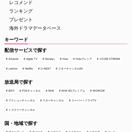
レコメンド
ランキング
プレゼント
海外ドラマデータベース
キーワード
配信サービスで探す
Amazon
Apple TV
Disney+
Hulu
Huluプレミア
J:COM STREAM
Lemino
Netflix
U-NEXT
スターチャンネルEX
放送局で探す
BS11
FOXチャンネル
NHK
NHK BSプレミアム
WOWOW
アクションチャンネル
スターチャンネル
スーパー！ドラマTV
ミステリーチャンネル
国・地域で探す
アイルランド
アメリカ
イギリス
イスラエル
イタリア
インド