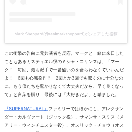
Mark Sheppard(@realmarksheppard)がシェアした投稿
この衝撃の告白に元共演者も反応。マークと一緒に来日した
こともあるカスティエル役のミシャ・コリンズは、「マー
ク！ 毎回、最も派手で一番酷いのを食らわなくていいんだ
よ！ 6回も心臓発作？ 2回とか3回でも驚くのに十分なの
に。もう僕たちを驚かせなくて大丈夫だから、早く良くなっ
て」と言葉を贈り、最後には「大好きだよ」と励ました。
『SUPERNATURAL』
ファミリーではほかにも、アレクサン
ダー・カルヴァート（ジャック役）、サマンサ・スミス（メ
アリー・ウィンチェスター役）、オスリック・チョウ（オス