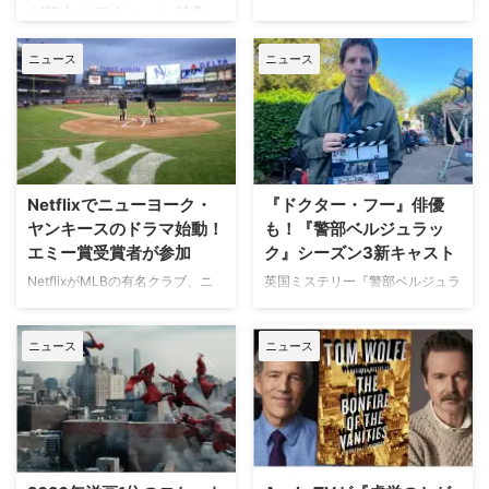
が舞台のアクション特集」
人気Netflixドラマ『エミリー、パ
放送
リへ行く』第6シーズンに出演す
ニュース
ニュース
るイギリス人女優のミニー・ドラ
日本で唯一のアクション海外ドラ
イヴァーが、フランスでの撮影休
マ専門チャンネル「アクションチ
止期間中に深刻な自動車事故に遭
ャンネル」にて、8月11日の山の
っていたことが分かった。 生き
日に合わせた特別編成「山が舞台
ていられることに心から感謝 ミ
のアクション特集」が放送され
ニーは過去8週間にわたり、
る。 8月11日「山の日」に注目の
Instagram上で「パリ近況報告」
山岳アクション2作品を特別編成
Netflixでニューヨーク・
『ドクター・フー』俳優
と題した動画シリーズを投稿。最
今回の特集では、米陸軍特殊部隊
ヤンキースのドラマ始動！
も！『警部ベルジュラッ
終シーズンの撮影で滞在していた
出身の保安官が山岳地帯の町で起
エミー賞受賞者が参加
ク』シーズン3新キャスト
パリでの日常をファンに届けてい
きる難事件に挑む全米大ヒット作
た。しかし8月6日（木）早朝、
NetflixがMLBの有名クラブ、ニ
英国ミステリー『警部ベルジュラ
『ブルーリッジ 山岳捜査網』が
首にネックサポーターを装着して
ューヨーク・ヤンキースを題材に
ック』シーズン3の撮影が始まっ
独占日本初放送。さらに、元特殊
ベッドに横たわる姿で最新動画を
した新作ドラマシリーズの開発を
ている。また、4人のキャストが
部隊員の父親が娘を守るために大
公開。「パリの最新情報だけど、
ニュース
ニュース
進めている。米Varietyが報じ
新たに加わることも明らかになっ
自然を駆け巡るフランス発の話題
実はロンドンに戻っ …
た。 『オザークへようこそ』ジ
た。英BBCなど複数のメディアが
作『デビルズ・リープ～娘を守
ェイソン・ベイトマンも関与
伝えている。 これまでで最も衝
れ！最強の親父』が一挙放送され
Netflixは、今年3月のMLB開幕戦
撃的な事件に巻き込まれるベルジ
る。雄大な自然の中で繰り広 …
をライヴ配信したのを皮切りに、
ュラック 1981年から1991年にか
7月のホームランダービーもリリ
けて英BBCで放送されたジョン・
ースするなど、MLBとの関係性
ネトルズ主演ドラマ