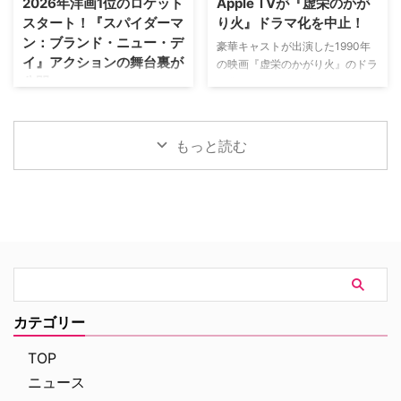
2026年洋画1位のロケット
Apple TVが『虚栄のかが
を深めている。この協力関係は
『Bergerac（原題）』をリブー
スタート！『スパイダーマ
り火』ドラマ化を中止！
2028年まで続く予定だ。今月中
トした本作。イギリス海峡に浮か
ン：ブランド・ニュー・デ
旬に行われるフィールド・オブ・
ぶジャージー島を舞台に、警部の
豪華キャストが出演した1990年
イ』アクションの舞台裏が
ドリームス（映画『フィールド・
ジム・ベルジュラックが事件に挑
の映画『虚栄のかがり火』のドラ
公開
オブ・ドリームス』の舞台となっ
む人気シリーズだ。本国イギリス
マ化がApple TVで進められてい
たアイオワ州のとうもろこし畑の
で2025年にシーズン1（『警部ベ
たが、頓挫したことが明らかにな
トム・ホランド演じるスパイダー
中にある球 …
ルジュラック～豪邸に …
った。米Deadlineが報じてい
マンの新たな物語を描く映画『ス
る。 鬼門らしく一筋縄ではいか
パイダーマン：ブランド・ニュ
もっと読む
ず 原作は、1987年に出版された
ー・デイ』が大ヒット上映中だ。
トム・ウルフのベストセラー小説
公開初日の興行収入は5億6,000
「虚栄の篝火」。1980年代のニ
万円を超え、2026年公開の洋画
ューヨークの上流社会を辛辣に風
ナンバーワンを記録。このたび、
刺した作品だ。ウォール街で台頭
主演のトム・ホランド自らが臨場
したトレーダーたち、その華奢な
感あふれるアクションシーン撮影
妻や愛人、そして富裕層が住むマ
の裏側を明かす特別映像が公開さ
ンハッタンと周辺の貧困な地区と
れた。 世界中で大ヒットを記
の間にくすぶる人種間の緊張を描
録！ 映画史に残る快挙を達成 ソ
く。人種間の対立を煽って全国的
ニー・ピクチャーズ配給、トム・
カテゴリー
な名声を得た …
ホランド演じるピーター・パーカ
ー＝スパイダーマンの新たなる物
TOP
語、『スパイダーマン：ブラン
ニュース
ド・ニュー・デイ』が大ヒット …