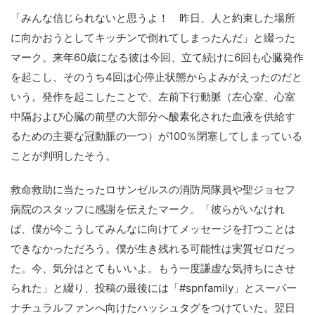
「みんな信じられないと思うよ！ 昨日、人と約束した場所
に向かおうとしてキッチンで倒れてしまったんだ」と綴った
マーク。来年60歳になる彼は今回、立て続けに6回も心臓発作
を起こし、そのうち4回は心停止状態からよみがえったのだと
いう。発作を起こしたことで、左前下行動脈（左心室、心室
中隔および心臓の前壁の大部分へ酸素化された血液を供給す
るための主要な冠動脈の一つ）が100％閉塞してしまっている
ことが判明したそう。
救命救助に当たったロサンゼルスの消防局隊員や聖ジョセフ
病院のスタッフに感謝を伝えたマーク。「彼らがいなけれ
ば、僕が今こうしてみんなに向けてメッセージを打つことは
できなかっただろう。僕が生き残れる可能性は実質ゼロだっ
た。今、気分はとてもいいよ。もう一度謙虚な気持ちにさせ
られた」と綴り、投稿の最後には「#spnfamily」とスーパー
ナチュラルファンへ向けたハッシュタグをつけていた。翌日