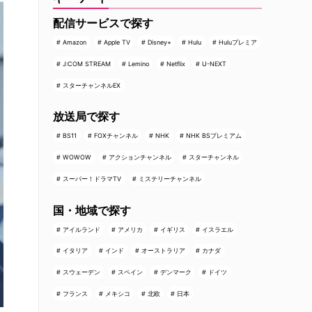
配信サービスで探す
Amazon
Apple TV
Disney+
Hulu
Huluプレミア
J:COM STREAM
Lemino
Netflix
U-NEXT
スターチャンネルEX
放送局で探す
BS11
FOXチャンネル
NHK
NHK BSプレミアム
WOWOW
アクションチャンネル
スターチャンネル
スーパー！ドラマTV
ミステリーチャンネル
国・地域で探す
アイルランド
アメリカ
イギリス
イスラエル
イタリア
インド
オーストラリア
カナダ
スウェーデン
スペイン
デンマーク
ドイツ
フランス
メキシコ
北欧
日本