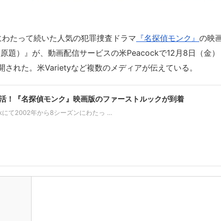
ーズンにわたって続いた人気の犯罪捜査ドラマ
『名探偵モンク』
の映
k Movie（原題）』が、動画配信サービスの米Peacockで12月8日（金）
された。米Varietyなど複数のメディアが伝えている。
復活！『名探偵モンク』映画版のファーストルックが到着
orkにて2002年から8シーズンにわたっ …