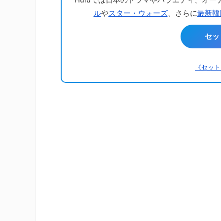
ル
や
スター・ウォーズ
、さらに
最新韓
セッ
《セット