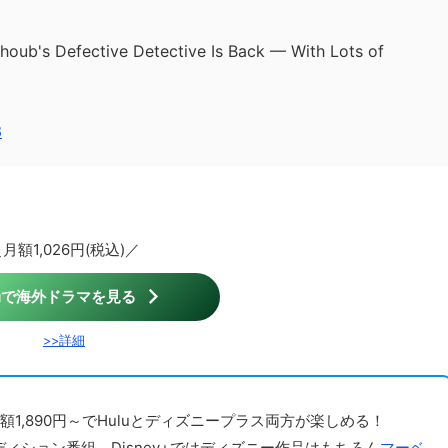
alhoub's Defective Detective Is Back — With Lots of
3
月額1,026円(税込)／
luで海外ドラマを見る
>>詳細
額1,890円～でHuluとディズニープラス両方が楽しめる！
ディション番組、Disney+ではディズニー作品はもちろん
マーベ