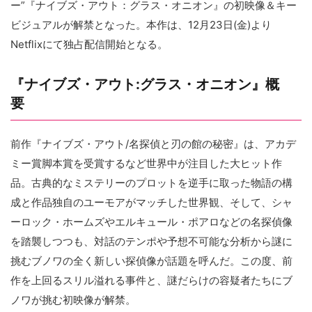
ー”『ナイブズ・アウト：グラス・オニオン』の初映像＆キー
ビジュアルが解禁となった。本作は、12月23日(金)より
Netflixにて独占配信開始となる。
『ナイブズ・アウト:グラス・オニオン』概
要
前作『ナイブズ・アウト/名探偵と刃の館の秘密』は、アカデ
ミー賞脚本賞を受賞するなど世界中が注目した大ヒット作
品。古典的なミステリーのプロットを逆手に取った物語の構
成と作品独自のユーモアがマッチした世界観、そして、シャ
ーロック・ホームズやエルキュール・ポアロなどの名探偵像
を踏襲しつつも、対話のテンポや予想不可能な分析から謎に
挑むブノワの全く新しい探偵像が話題を呼んだ。この度、前
作を上回るスリル溢れる事件と、謎だらけの容疑者たちにブ
ノワが挑む初映像が解禁。