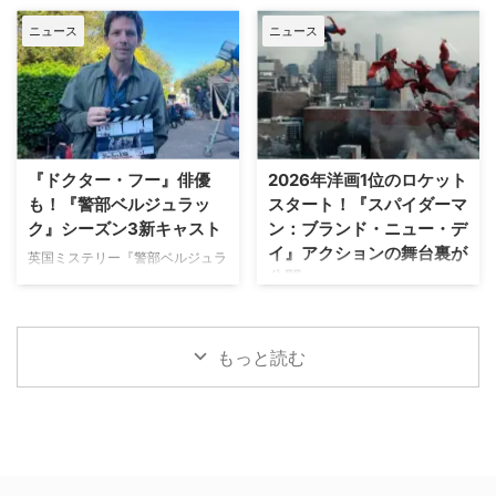
ランダーとロシア出身のイリヤ …
した新作ドラマシリーズの開発を
リへ行く』第6シーズンに出演す
部隊員の父親が娘を守るために大
ニュース
ニュース
進めている。米Varietyが報じ
るイギリス人女優のミニー・ドラ
自然を駆け巡るフランス発の話題
た。 『オザークへようこそ』ジ
イヴァーが、フランスでの撮影休
作『デビルズ・リープ～娘を守
ェイソン・ベイトマンも関与
止期間中に深刻な自動車事故に遭
れ！最強の親父』が一挙放送され
Netflixは、今年3月のMLB開幕戦
っていたことが分かった。 生き
る。雄大な自然の中で繰り広 …
をライヴ配信したのを皮切りに、
ていられることに心から感謝 ミ
7月のホームランダービーもリリ
ニーは過去8週間にわたり、
ースするなど、MLBとの関係性
Instagram上で「パリ近況報告」
『ドクター・フー』俳優
2026年洋画1位のロケット
を深めている。この協力関係は
と題した動画シリーズを投稿。最
も！『警部ベルジュラッ
スタート！『スパイダーマ
2028年まで続く予定だ。今月中
終シーズンの撮影で滞在していた
ク』シーズン3新キャスト
ン：ブランド・ニュー・デ
旬に行われるフィールド・オブ・
パリでの日常をファンに届けてい
イ』アクションの舞台裏が
ドリームス（映画『フィールド・
た。しかし8月6日（木）早朝、
英国ミステリー『警部ベルジュラ
公開
オブ・ドリームス』の舞台となっ
首にネックサポーターを装着して
ック』シーズン3の撮影が始まっ
たアイオワ州のとうもろこし畑の
ベッドに横たわる姿で最新動画を
ている。また、4人のキャストが
トム・ホランド演じるスパイダー
中にある球 …
公開。「パリの最新情報だけど、
新たに加わることも明らかになっ
マンの新たな物語を描く映画『ス
実はロンドンに戻っ …
た。英BBCなど複数のメディアが
パイダーマン：ブランド・ニュ
もっと読む
伝えている。 これまでで最も衝
ー・デイ』が大ヒット上映中だ。
撃的な事件に巻き込まれるベルジ
公開初日の興行収入は5億6,000
ュラック 1981年から1991年にか
万円を超え、2026年公開の洋画
けて英BBCで放送されたジョン・
ナンバーワンを記録。このたび、
ネトルズ主演ドラマ
主演のトム・ホランド自らが臨場
『Bergerac（原題）』をリブー
感あふれるアクションシーン撮影