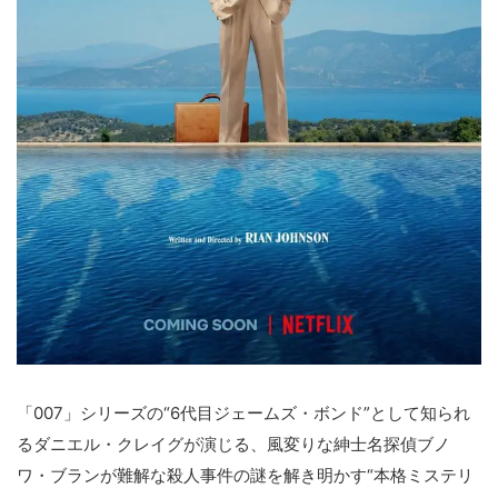
「007」シリーズの“6代目ジェームズ・ボンド”として知られ
るダニエル・クレイグが演じる、風変りな紳士名探偵ブノ
ワ・ブランが難解な殺人事件の謎を解き明かす“本格ミステリ