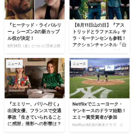
『ヒーテッド・ライバルリ
【8月11日山の日】『アス
ー』シーズン2の新カップ
トリッドとラファエル』サ
ル役が決定！
ラ・モーテンセンも参戦！
アクションチャンネル「山
8月28日（金）についに日本上陸
が舞台のアクション特集」
を果たす話題のドラマ『ヒーテッ
放送
ド・ライバルリー』。そのシーズ
ニュース
ニュース
ン2の新カップル役が分かった。
日本で唯一のアクション海外ドラ
米Deadlineが報じている。 シー
マ専門チャンネル「アクションチ
ズン1の主要カップルも引き続き
ャンネル」にて、8月11日の山の
出演 『ヒーテッド・ライバルリ
日に合わせた特別編成「山が舞台
ー』はカナダの作家レイチェル・
のアクション特集」が放送され
リードによるベストセラー小説
る。 8月11日「山の日」に注目の
「Game Changers」シリーズを
山岳アクション2作品を特別編成
『エミリー、パリへ行く』
Netflixでニューヨーク・
原作とする。シーズン1は小説シ
今回の特集では、米陸軍特殊部隊
出演女優、フランスで交通
ヤンキースのドラマ始動！
リーズ第2作「Heated Rivalry」
出身の保安官が山岳地帯の町で起
事故「生きていられること
エミー賞受賞者が参加
をもとに、氷上で最大のライバル
きる難事件に挑む全米大ヒット作
に感謝」撮影への影響は？
として火花を散らす二人のスター
NetflixがMLBの有名クラブ、ニ
『ブルーリッジ 山岳捜査網』が
選手、カナダ代表のシェーン・ホ
ューヨーク・ヤンキースを題材に
人気Netflixドラマ『エミリー、パ
独占日本初放送。さらに、元特殊