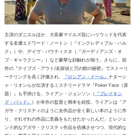
主演のダニエルほか、大富豪マイルズ役にハリウッドを代表
する名優エドワード・ノートン（『インクレディブル・ハル
ク』）や、デイヴ・バウティスタ（『ガーディアンズ・オ
ブ・ギャラクシー』）など豪華な顔触れが揃う。さらに、前
作の『ナイブズ・アウト/名探偵と刃の館の秘密』でストーリ
ーテリングを高く評価され、
『ロシアン・ドール』
ナターシ
ャ・リオンらが出演するミステリードラマ『Poker Face（原
題）』も手掛ける、ライアン・ジョンソン（
『ブレイキン
グ・バッド』
）が本作の監督と脚本を続投。ライアンは「ア
ガサ・クリスティのように全作品が全く新しい本のように作
り、それぞれの作品に意義をもたせたかったんだ」とレジェ
ンド的なアガサ・クリスティ作品を彷彿させつつ、現代的な