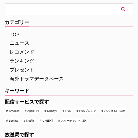
トした本作。イギリス海峡に浮か
の裏側を明かす特別映像が公開さ
ぶジャージー島を舞台に、警部の
れた。 世界中で大ヒットを記
ジム・ベルジュラックが事件に挑
録！ 映画史に残る快挙を達成 ソ
む人気シリーズだ。本国イギリス
ニー・ピクチャーズ配給、トム・
カテゴリー
で2025年にシーズン1（『警部ベ
ホランド演じるピーター・パーカ
ルジュラック～豪邸に …
ー＝スパイダーマンの新たなる物
TOP
語、『スパイダーマン：ブラン
ニュース
ド・ニュー・デイ』が大ヒット …
レコメンド
ランキング
プレゼント
海外ドラマデータベース
キーワード
配信サービスで探す
Amazon
Apple TV
Disney+
Hulu
Huluプレミア
J:COM STREAM
Lemino
Netflix
U-NEXT
スターチャンネルEX
放送局で探す