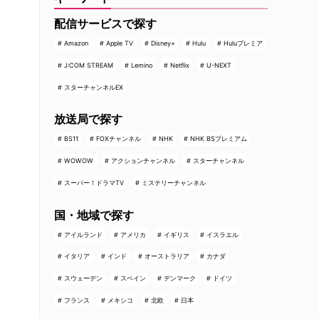
配信サービスで探す
Amazon
Apple TV
Disney+
Hulu
Huluプレミア
J:COM STREAM
Lemino
Netflix
U-NEXT
スターチャンネルEX
放送局で探す
BS11
FOXチャンネル
NHK
NHK BSプレミアム
WOWOW
アクションチャンネル
スターチャンネル
スーパー！ドラマTV
ミステリーチャンネル
国・地域で探す
アイルランド
アメリカ
イギリス
イスラエル
イタリア
インド
オーストラリア
カナダ
スウェーデン
スペイン
デンマーク
ドイツ
フランス
メキシコ
北欧
日本