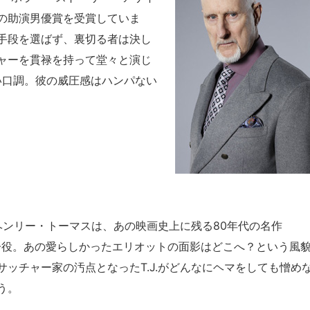
の助演男優賞を受賞していま
手段を選ばず、裏切る者は決し
ャーを貫禄を持って堂々と演じ
い口調。彼の威圧感はハンパない
るヘンリー・トーマスは、あの映画史上に残る80年代の名作
元子役。あの愛らしかったエリオットの面影はどこへ？という風
ッチャー家の汚点となったT.J.がどんなにヘマをしても憎め
う。