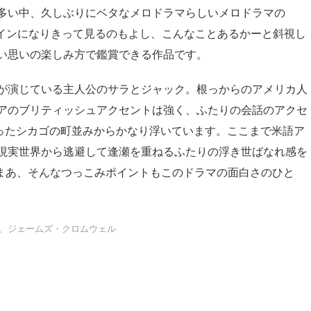
多い中、久しぶりにベタなメロドラマらしいメロドラマの
ヒロインになりきって見るのもよし、こんなことあるかーと斜視し
い思いの楽しみ方で鑑賞できる作品です。
が演じている主人公のサラとジャック。根っからのアメリカ人
アのブリティッシュアクセントは強く、ふたりの会話のアクセ
いったシカゴの町並みからかなり浮いています。ここまで米語ア
現実世界から逃避して逢瀬を重ねるふたりの浮き世ばなれ感を
まあ、そんなつっこみポイントもこのドラマの面白さのひと
ト、ジェームズ・クロムウェル