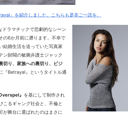
etrayal』を紹介しました。こちらも是非ご一読を。
なドラマチックで悲劇的なシーン
その6か月前に遡ります。不幸で
い結婚生活を送っていた写真家
テン財閥の敏腕弁護士ジャック
裏切り、家族への裏切り、ビジ
に『Betrayal』というタイトル通
verspel』
を基にして制作され
びこるギャング社会と、不倫と
町が舞台に選ばれたのはまさに