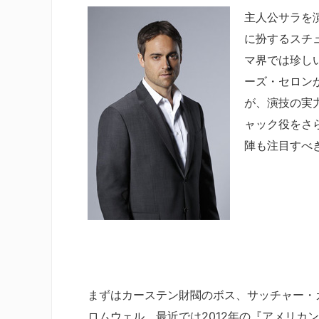
主人公サラを
に扮するスチ
マ界では珍し
ーズ・セロン
が、演技の実
ャック役をさ
陣も注目すべ
まずはカーステン財閥のボス、サッチャー・
ロムウェル。最近では2012年の『アメリカ