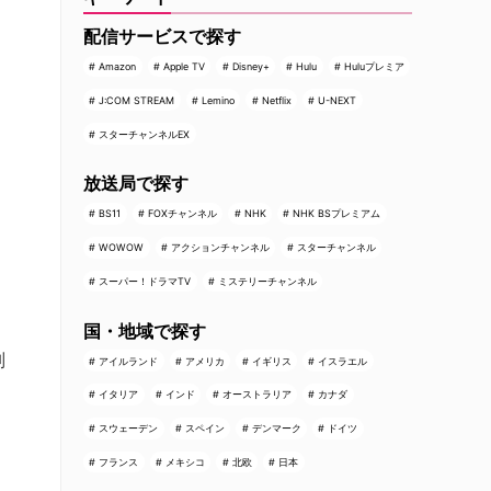
配信サービスで探す
Amazon
Apple TV
Disney+
Hulu
Huluプレミア
J:COM STREAM
Lemino
Netflix
U-NEXT
スターチャンネルEX
放送局で探す
BS11
FOXチャンネル
NHK
NHK BSプレミアム
WOWOW
アクションチャンネル
スターチャンネル
スーパー！ドラマTV
ミステリーチャンネル
国・地域で探す
別
アイルランド
アメリカ
イギリス
イスラエル
イタリア
インド
オーストラリア
カナダ
スウェーデン
スペイン
デンマーク
ドイツ
フランス
メキシコ
北欧
日本