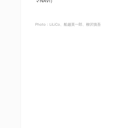
マNAVI）
Photo：LiLiCo、船越英一郎、柳沢慎吾