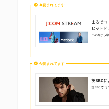
今読まれてます
まるでコ
ヒットド
この春から学
今読まれてます
英BBC
英BBCで“