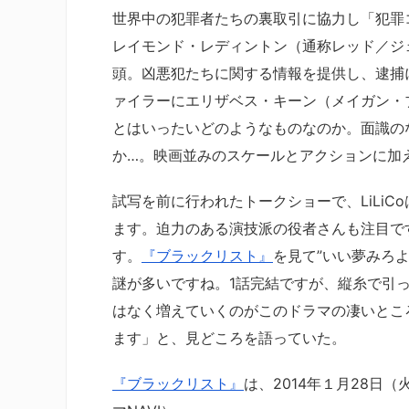
世界中の犯罪者たちの裏取引に協力し「犯罪
レイモンド・レディントン（通称レッド／ジ
頭。凶悪犯たちに関する情報を提供し、逮捕
ァイラーにエリザベス・キーン（メイガン・ブー
とはいったいどのようなものなのか。面識の
か…。映画並みのスケールとアクションに加
試写を前に行われたトークショーで、LiLi
ます。迫力のある演技派の役者さんも注目で
す。
『ブラックリスト』
を見て”いい夢みろ
謎が多いですね。1話完結ですが、縦糸で引
はなく増えていくのがこのドラマの凄いとこ
ます」と、見どころを語っていた。
『ブラックリスト』
は、2014年１月28日