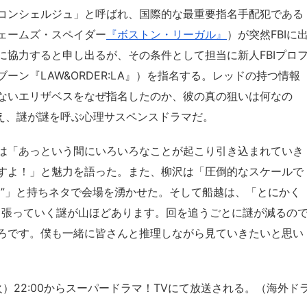
コンシェルジュ」と呼ばれ、国際的な最重要指名手配犯である
ェームズ・スペイダー
『ボストン・リーガル』
）が突然FBIに
に協力すると申し出るが、その条件として担当に新人FBIプロ
ン『LAW&ORDER:LA』）を指名する。レッドの持つ情報
ないエリザベスをなぜ指名したのか、彼の真の狙いは何なの
え、謎が謎を呼ぶ心理サスペンスドラマだ。
Coは「あっという間にいろいろなことが起こり引き込まれていき
すよ！」と魅力を語った。また、柳沢は「圧倒的なスケールで
よ”」と持ちネタで会場を湧かせた。そして船越は、「とにかく
っ張っていく謎が山ほどあります。回を追うごとに謎が減るの
ろです。僕も一緒に皆さんと推理しながら見ていきたいと思い
（火）22:00からスーパードラマ！TVにて放送される。（海外ド