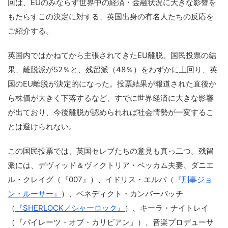
回は、EUのみならず世界中の経済・金融状況に大きな影響を
もたらすこの決定に対する、英国出身の有名人たちの反応を
ご紹介する。
英国内ではかねてから主張されてきたEU離脱。国民投票の結
果、離脱派が52％と、残留派（48％）をわずかに上回り、英
国のEU離脱が決定的になった。投票結果が報道された直後か
ら株価が大きく下落するなど、すでに世界経済に大きな影響
が出ており、今後離脱が認められれば社会情勢が一変するこ
とは避けられない。
この国民投票では、英国セレブたちの意見も真っ二つ。残留
派には、デヴィッド＆ヴィクトリア・ベッカム夫妻、ダニエ
ル・クレイグ（『007』）、イドリス・エルバ（
『刑事ジョ
ン・ルーサー』
）、ベネディクト・カンバーバッチ
（
『SHERLOCK／シャーロック』
）、キーラ・ナイトレイ
（『パイレーツ・オブ・カリビアン』）、音楽プロデューサ