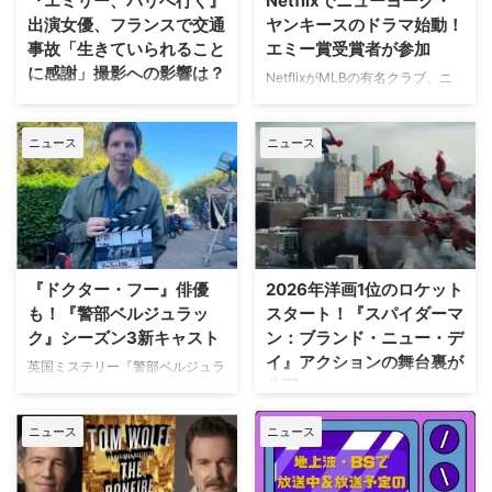
『エミリー、パリへ行く』
Netflixでニューヨーク・
出演女優、フランスで交通
ヤンキースのドラマ始動！
事故「生きていられること
エミー賞受賞者が参加
に感謝」撮影への影響は？
NetflixがMLBの有名クラブ、ニ
ューヨーク・ヤンキースを題材に
人気Netflixドラマ『エミリー、パ
した新作ドラマシリーズの開発を
リへ行く』第6シーズンに出演す
ニュース
ニュース
進めている。米Varietyが報じ
るイギリス人女優のミニー・ドラ
た。 『オザークへようこそ』ジ
イヴァーが、フランスでの撮影休
ェイソン・ベイトマンも関与
止期間中に深刻な自動車事故に遭
Netflixは、今年3月のMLB開幕戦
っていたことが分かった。 生き
をライヴ配信したのを皮切りに、
ていられることに心から感謝 ミ
7月のホームランダービーもリリ
ニーは過去8週間にわたり、
ースするなど、MLBとの関係性
Instagram上で「パリ近況報告」
『ドクター・フー』俳優
2026年洋画1位のロケット
を深めている。この協力関係は
と題した動画シリーズを投稿。最
も！『警部ベルジュラッ
スタート！『スパイダーマ
2028年まで続く予定だ。今月中
終シーズンの撮影で滞在していた
ク』シーズン3新キャスト
ン：ブランド・ニュー・デ
旬に行われるフィールド・オブ・
パリでの日常をファンに届けてい
イ』アクションの舞台裏が
ドリームス（映画『フィールド・
た。しかし8月6日（木）早朝、
英国ミステリー『警部ベルジュラ
公開
オブ・ドリームス』の舞台となっ
首にネックサポーターを装着して
ック』シーズン3の撮影が始まっ
たアイオワ州のとうもろこし畑の
ベッドに横たわる姿で最新動画を
ている。また、4人のキャストが
トム・ホランド演じるスパイダー
中にある球 …
公開。「パリの最新情報だけど、
ニュース
ニュース
新たに加わることも明らかになっ
マンの新たな物語を描く映画『ス
実はロンドンに戻っ …
た。英BBCなど複数のメディアが
パイダーマン：ブランド・ニュ
伝えている。 これまでで最も衝
ー・デイ』が大ヒット上映中だ。