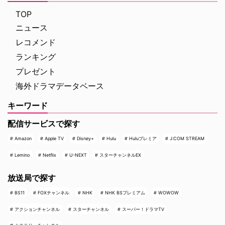
すへのカルテ』 総合｜毎週
（日） …
TOP
ニュース
レコメンド
ランキング
プレゼント
海外ドラマデータベース
キーワード
配信サービスで探す
Amazon
Apple TV
Disney+
Hulu
Huluプレミア
J:COM STREAM
Lemino
Netflix
U-NEXT
スターチャンネルEX
放送局で探す
BS11
FOXチャンネル
NHK
NHK BSプレミアム
WOWOW
アクションチャンネル
スターチャンネル
スーパー！ドラマTV