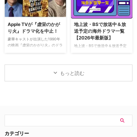
撃的な事件に巻き込まれるベルジ
公開初日の興行収入は5億6,000
ュラック 1981年から1991年にか
万円を超え、2026年公開の洋画
けて英BBCで放送されたジョン・
ナンバーワンを記録。このたび、
ネトルズ主演ドラマ
主演のトム・ホランド自らが臨場
Apple TVが『虚栄のかが
地上波・BSで放送中＆放
『Bergerac（原題）』をリブー
感あふれるアクションシーン撮影
り火』ドラマ化を中止！
送予定の海外ドラマ一覧
トした本作。イギリス海峡に浮か
の裏側を明かす特別映像が公開さ
【2026年最新版】
ぶジャージー島を舞台に、警部の
豪華キャストが出演した1990年
れた。 世界中で大ヒットを記
ジム・ベルジュラックが事件に挑
の映画『虚栄のかがり火』のドラ
地上波・BSで放送中＆放送予定
録！ 映画史に残る快挙を達成 ソ
む人気シリーズだ。本国イギリス
マ化がApple TVで進められてい
の海外ドラマを一挙ご紹介。（随
ニー・ピクチャーズ配給、トム・
で2025年にシーズン1（『警部ベ
たが、頓挫したことが明らかにな
時更新） NHK・NHK BSで放送
ホランド演じるピーター・パーカ
ルジュラック～豪邸に …
った。米Deadlineが報じてい
中＆放送予定の海外ドラマ 海外
ー＝スパイダーマンの新たなる物
る。 鬼門らしく一筋縄ではいか
ドラマ『DOC（ドック） あす
語、『スパイダーマン：ブラン
もっと読む
ず 原作は、1987年に出版された
へのカルテ』 NHK BSプレミアム
ド・ニュー・デイ』が大ヒット …
トム・ウルフのベストセラー小説
4K｜毎週（木） 17：00～ イタ
「虚栄の篝火」。1980年代のニ
リア発！ 12年間の記憶を失った
ューヨークの上流社会を辛辣に風
エリート医師の物語。 原作 ピエ
刺した作品だ。ウォール街で台頭
ルダンテ・ピッチョーニ キャス
したトレーダーたち、その華奢な
ト ルカ・アルジェンテーロ、マ
妻や愛人、そして富裕層が住むマ
ティルデ・ジョリ、サラ・ラッザ
ンハッタンと周辺の貧困な地区と
ーロ ほか ≫≫『DOC（ドッ
の間にくすぶる人種間の緊張を描
ク）3 あすへのカルテ』詳細 海
く。人種間の対立を煽って全国的
外ドラマ『DOC（ドック）3 あ
カテゴリー
な名声を得た …