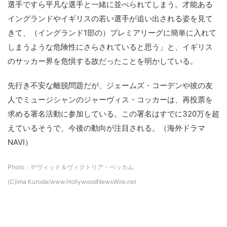
選手ですら平凡な選手と一緒に並べられてしまう。才能ある
イングランドやイギリスの若い選手が追い出される姿を見て
きて、（イングランド1部の）プレミアリーグに簡単に入れて
しまうような危険性にさらされていると思う」と、イギリス
のサッカー界を危惧する故だったことを明かしている。
先行き不安な離脱問題だが、ジェームズ・コーデンや彼の友
人でミュージシャンのジャーヴィス・コッカーは、再投票を
求める署名活動に参加している。この署名はすでに320万を超
えているそうで、今後の動向が注目される。（海外ドラマ
NAVI）
Photo：デヴィッド＆ヴィクトリア・ベッカム
(C)Ima Kuroda/www.HollywoodNewsWire.net