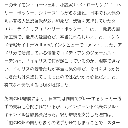
ーのサイモン・コーウェル、小説家J・K・ローリング（「ハ
リー・ポッター」シリーズ）らが名を連ね、日本でも人気の
高い有名人は残留派が多い印象だ。残留を支持していたダニ
エル・ラドクリフ（『ハリー・ポッター』）は、「最悪の国
家主義で、最悪の愛国心だ。本当に恐ろしいよ」と、エンタ
メ情報サイト米Vultureのインタビューでコメント。また、ア
メリカで活躍している俳優でコメディアンのジェームズ・コ
ーデンは、「イギリスで何が起こっているのか、理解できな
い。イギリスの若者たちが本当に気の毒だ。今日をきっかけ
に君たちは失望してしまったのではないかと心配だよ」と、
将来を不安視する心境を吐露した。
英国のEU離脱により、日本では同国でプレーするサッカー選
手の去就も心配されているが、元イングランド代表のソル・
キャンベルは離脱派だった。彼が離脱を支持した理由は、
「他の欧州の国から多くの選手が来てしまうことで、スター