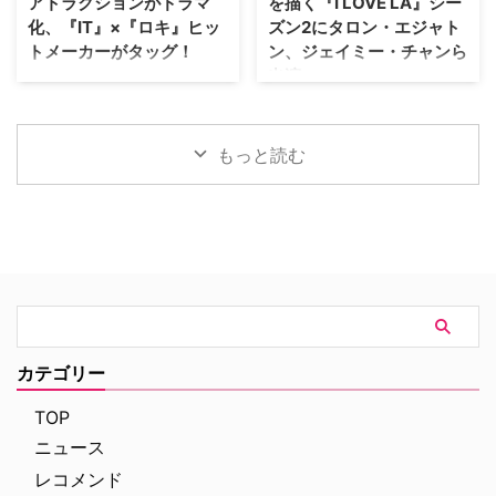
アトラクションがドラマ
を描く『I LOVE LA』シー
ら姿を消すこととなった。米
ジョンが解禁されるにあたり、
化、『IT』×『ロキ』ヒッ
ズン2にタロン・エジャト
ThePlaylistが報じている。 デヴ
Entertainment Weekly（EW）誌
トメーカーがタッグ！
ン、ジェイミー・チャンら
ィッド・フィンチャーが進めてい
はホラー映画さながらの予告編映
出演
た極秘企画『Heckler』とは？
像を独独入手。新たに付与された
Disney+が、ウォルト・ディズニ
2024年、フィンチャーがNetf …
タイトルは『The X-Files: I Want
ー・ワールド（WDW）のパーク
HBOの話題作『I LOVE LA』シー
to B …
EPCOTを代表する大人気アトラ
ズン2に、『キングスマン』のタ
クションに着想を得たドラマ作品
ロン・エジャトンや『The
もっと読む
『Spaceship Earth（原題）』の
Gifted ザ・ギフテッド』のジェ
パイロット版を発注した。 ディ
イミー・チャンら注目キャストが
ズニーワールドのシンボルが実写
ゲスト出演することがわかった。
ドラマ化へ！ 製作を手掛けるの
米Deadlineが報じている。 過酷
は、映画『IT／イット “それ”が見
なハリウッドで夢を追う若者たち
えたら、終わり。』の前日譚ドラ
の物語『I LOVE LA』 レイチェ
マ『IT／イット ウェルカム・ト
ル・セノット（『ボトムス ～最
ゥ・デリー “それ”が見えたら、終
底で最強？な私たち～』）が製
わり。』で知られるジェイソン・
作・製作総指揮・主演を兼任する
フュークスと、ドラマシリーズ
『I Love LA』は、ロサンゼルス
カテゴリー
『ロキ』のマイケル・ウォルドロ
を舞台に人生と恋を模索する野心
ン。そしてスタジオは20th …
溢れる友人グループを描く話題
TOP
作。過酷なハリウッドで成功 …
ニュース
レコメンド