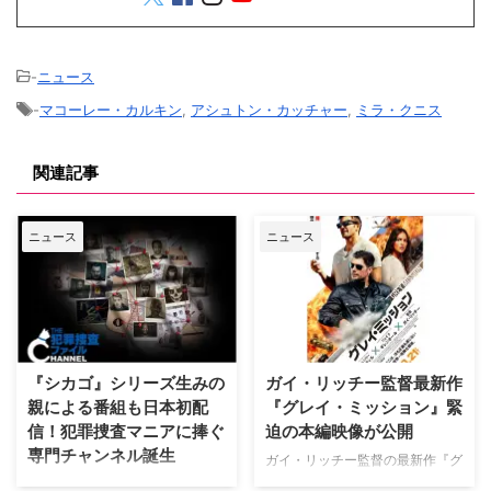
-
ニュース
-
マコーレー・カルキン
,
アシュトン・カッチャー
,
ミラ・クニス
関連記事
ニュース
ニュース
『シカゴ』シリーズ生みの
ガイ・リッチー監督最新作
親による番組も日本初配
『グレイ・ミッション』緊
信！犯罪捜査マニアに捧ぐ
迫の本編映像が公開
専門チャンネル誕生
ガイ・リッチー監督の最新作『グ
レイ・ミッション』がの公開に先
日本唯一のミステリードラマ専門