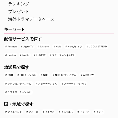
ランキング
プレゼント
海外ドラマデータベース
キーワード
配信サービスで探す
Amazon
Apple TV
Disney+
Hulu
Huluプレミア
J:COM STREAM
Lemino
Netflix
U-NEXT
スターチャンネルEX
放送局で探す
BS11
FOXチャンネル
NHK
NHK BSプレミアム
WOWOW
アクションチャンネル
スターチャンネル
スーパー！ドラマTV
ミステリーチャンネル
国・地域で探す
アイルランド
アメリカ
イギリス
イスラエル
イタリア
インド