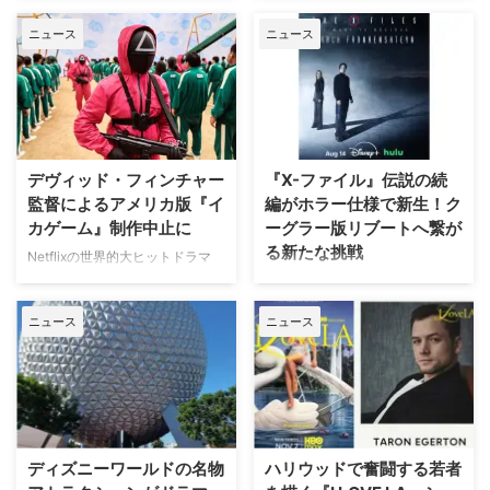
立ち、ジェイク・ギレンホールと
チャンネル「ミステリーチャンネ
ニュース
ニュース
ヘンリー・カヴィルによるスタイ
ル」が、開局月である8月に展開
リッシュなアクションとユーモア
する新たなサービスとして、犯罪
が詰まった本編映像が公開され
捜査に特化した新たな専門チャン
た。さらに、著名人たちからの絶
ネル「THE 犯罪捜査ファイル・
賛コメントも到着した。 最強の
チャンネル」をスタート。 『ラ
二人が挑む成功率ゼロパーセント
イン・オブ・デューティ』キャス
の奪還計画！映画『グレイ・ミッ
トが贈る犯罪ドキュメンタリーも
デヴィッド・フィンチャー
『X-ファイル』伝説の続
ション』 『シャーロック・ホー
本チャンネルは、JCOM株式会社
監督によるアメリカ版『イ
編がホラー仕様で新生！ク
ムズ』や『コードネーム
がAmazon Prime Videoで提供す
カゲーム』制作中止に
ーグラー版リブートへ繋が
U.N.C.L.E.』で世界中の映画ファ
る新たなチャンネルパッケージサ
る新たな挑戦
ンを熱狂させたガイ・リッチー監
ービス「プレミアTVパック」の
Netflixの世界的大ヒットドラマ
督の最新作は、最高にセクシーで
うちのチャンネルの一つで、人気
『イカゲーム』を巡り、デヴィッ
SFサスペンスの金字塔『X-ファ
最高に危険なノンストップ・バデ
の高い犯罪捜査ドラマや放送には
ド・フィンチャー監督がメガホン
イル』の劇場版第2作『X-ファイ
ィアクションだ。アメリカ海軍 …
ないクライムドキュメンタリーを
ニュース
ニュース
をとる予定だった英語版スピンオ
ル：真実を求めて』が、18年の時
配信する …
フ『Heckler（仮題）』の企画開
を経て、クリス・カーター監督の
発が中止されたことが明らかにな
手によるよりダークなディレクタ
った。一時は同フランチャイズ初
ーズ・カット版として遂に日の目
の英語によるドラマシリーズとし
を浴びることが決定した。 18年
て期待されていたが、動画配信プ
の時を経て明かされる『X-ファイ
ラットフォーム側の戦略変更など
ル』第2作の真の姿 カーターが脚
ディズニーワールドの名物
ハリウッドで奮闘する若者
を受け、プロジェクトは表舞台か
本・監督を務めた本作の本来のビ