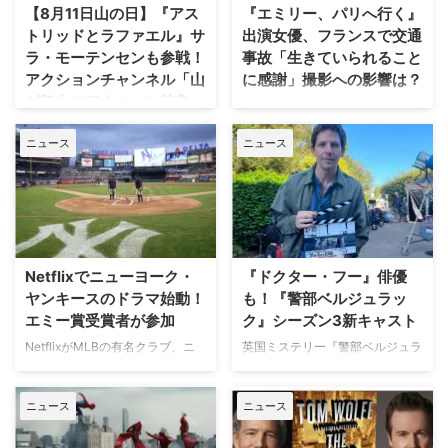
【8月11日山の日】『アス
『エミリー、パリへ行く』
トリッドとラファエル』サ
出演女優、フランスで交通
ラ・モーテンセンも参戦！
事故「生きていられること
アクションチャンネル「山
に感謝」撮影への影響は？
が舞台のアクション特集」
人気Netflixドラマ『エミリー、パ
放送
リへ行く』第6シーズンに出演す
ニュース
ニュース
るイギリス人女優のミニー・ドラ
日本で唯一のアクション海外ドラ
イヴァーが、フランスでの撮影休
マ専門チャンネル「アクションチ
止期間中に深刻な自動車事故に遭
ャンネル」にて、8月11日の山の
っていたことが分かった。 生き
日に合わせた特別編成「山が舞台
ていられることに心から感謝 ミ
のアクション特集」が放送され
ニーは過去8週間にわたり、
る。 8月11日「山の日」に注目の
Instagram上で「パリ近況報告」
山岳アクション2作品を特別編成
Netflixでニューヨーク・
『ドクター・フー』俳優
と題した動画シリーズを投稿。最
今回の特集では、米陸軍特殊部隊
ヤンキースのドラマ始動！
も！『警部ベルジュラッ
終シーズンの撮影で滞在していた
出身の保安官が山岳地帯の町で起
エミー賞受賞者が参加
ク』シーズン3新キャスト
パリでの日常をファンに届けてい
きる難事件に挑む全米大ヒット作
た。しかし8月6日（木）早朝、
NetflixがMLBの有名クラブ、ニ
英国ミステリー『警部ベルジュラ
『ブルーリッジ 山岳捜査網』が
首にネックサポーターを装着して
ューヨーク・ヤンキースを題材に
ック』シーズン3の撮影が始まっ
独占日本初放送。さらに、元特殊
ベッドに横たわる姿で最新動画を
した新作ドラマシリーズの開発を
ている。また、4人のキャストが
部隊員の父親が娘を守るために大
公開。「パリの最新情報だけど、
ニュース
ニュース
進めている。米Varietyが報じ
新たに加わることも明らかになっ
自然を駆け巡るフランス発の話題
実はロンドンに戻っ …
た。 『オザークへようこそ』ジ
た。英BBCなど複数のメディアが
作『デビルズ・リープ～娘を守
ェイソン・ベイトマンも関与
伝えている。 これまでで最も衝