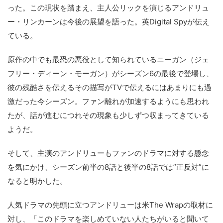
った。この現状を踏まえ、主人公リックを演じるアンドリュ
ー・リンカーンは今後の展望を語った。英Digital Spyが伝え
ている。
原作の中でも最恐の悪役として知られているニーガン（ジェ
フリー・ディーン・モーガン）がシーズン6の最後で登場し、
彼の残酷さを伝えるその描写がTVで伝えるにはあまりにも過
激だった今シーズン。ファン離れが加速するようにも思われ
たが、話が進むにつれその現象も少しずつ収まってきている
ようだ。
そして、主演のアンドリューもファンのドラマに対する懸念
を気にかけ、シーズン前半の8話と後半の8話では”正反対”に
なると明かした。
人気ドラマの先頭に立つアンドリューは米The Wrapの取材に
対し、「このドラマを楽しめていない人たちがいると聞いて