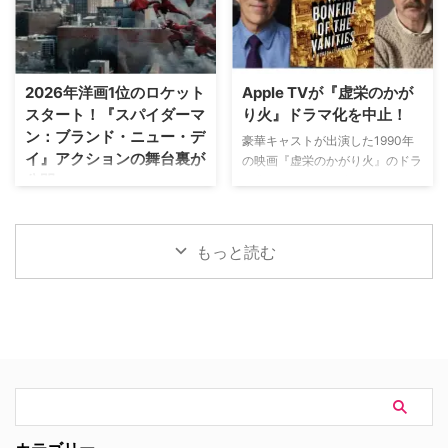
れ！最強の親父』が一挙放送され
Netflixは、今年3月のMLB開幕戦
撃的な事件に巻き込まれるベルジ
る。雄大な自然の中で繰り広 …
をライヴ配信したのを皮切りに、
ュラック 1981年から1991年にか
7月のホームランダービーもリリ
けて英BBCで放送されたジョン・
ースするなど、MLBとの関係性
ネトルズ主演ドラマ
2026年洋画1位のロケット
Apple TVが『虚栄のかが
を深めている。この協力関係は
『Bergerac（原題）』をリブー
スタート！『スパイダーマ
り火』ドラマ化を中止！
2028年まで続く予定だ。今月中
トした本作。イギリス海峡に浮か
ン：ブランド・ニュー・デ
旬に行われるフィールド・オブ・
ぶジャージー島を舞台に、警部の
豪華キャストが出演した1990年
イ』アクションの舞台裏が
ドリームス（映画『フィールド・
ジム・ベルジュラックが事件に挑
の映画『虚栄のかがり火』のドラ
公開
オブ・ドリームス』の舞台となっ
む人気シリーズだ。本国イギリス
マ化がApple TVで進められてい
たアイオワ州のとうもろこし畑の
で2025年にシーズン1（『警部ベ
たが、頓挫したことが明らかにな
トム・ホランド演じるスパイダー
中にある球 …
ルジュラック～豪邸に …
った。米Deadlineが報じてい
マンの新たな物語を描く映画『ス
る。 鬼門らしく一筋縄ではいか
パイダーマン：ブランド・ニュ
もっと読む
ず 原作は、1987年に出版された
ー・デイ』が大ヒット上映中だ。
トム・ウルフのベストセラー小説
公開初日の興行収入は5億6,000
「虚栄の篝火」。1980年代のニ
万円を超え、2026年公開の洋画
ューヨークの上流社会を辛辣に風
ナンバーワンを記録。このたび、
刺した作品だ。ウォール街で台頭
主演のトム・ホランド自らが臨場
したトレーダーたち、その華奢な
感あふれるアクションシーン撮影
妻や愛人、そして富裕層が住むマ
の裏側を明かす特別映像が公開さ
ンハッタンと周辺の貧困な地区と
れた。 世界中で大ヒットを記
の間にくすぶる人種間の緊張を描
録！ 映画史に残る快挙を達成 ソ
く。人種間の対立を煽って全国的
ニー・ピクチャーズ配給、トム・