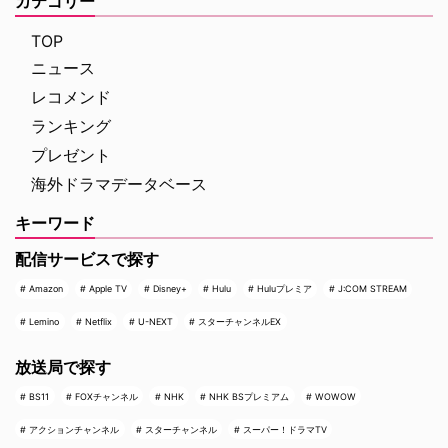
カテゴリー
な名声を得た …
ホランド演じるピーター・パーカ
ー＝スパイダーマンの新たなる物
TOP
語、『スパイダーマン：ブラン
ニュース
ド・ニュー・デイ』が大ヒット …
レコメンド
ランキング
プレゼント
海外ドラマデータベース
キーワード
配信サービスで探す
Amazon
Apple TV
Disney+
Hulu
Huluプレミア
J:COM STREAM
Lemino
Netflix
U-NEXT
スターチャンネルEX
放送局で探す
BS11
FOXチャンネル
NHK
NHK BSプレミアム
WOWOW
アクションチャンネル
スターチャンネル
スーパー！ドラマTV