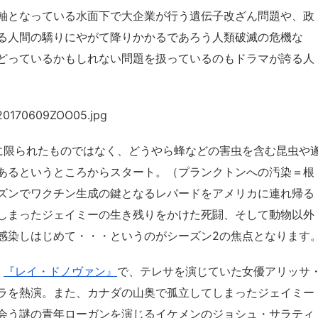
軸となっている水面下で大企業が行う遺伝子改ざん問題や、政
る人間の驕りにやがて降りかかるであろう人類破滅の危機な
どっているかもしれない問題を扱っているのもドラマが誇る人
に限られたものではなく、どうやら蜂などの害虫を含む昆虫や
あるというところからスタート。（プランクトンへの汚染＝根
ズンでワクチン生成の鍵となるレパードをアメリカに連れ帰る
しまったジェイミーの生き残りをかけた死闘、そして動物以外
感染しはじめて・・・というのがシーズン2の焦点となります
。
『レイ・ドノヴァン』
で、テレサを演じていた女優アリッサ
ラを熱演。また、カナダの山奥で孤立してしまったジェイミー
会う謎の青年ローガンを演じるイケメンのジョシュ・サラティ