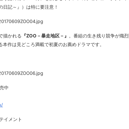
の日記～』）は特に要注意！
で描かれる
『ZOO－暴走地区－』
。番組の生き残り競争が熾烈
いる本作は見どころ満載で初夏のお薦めドラマです。
発売中
o/
テイメント