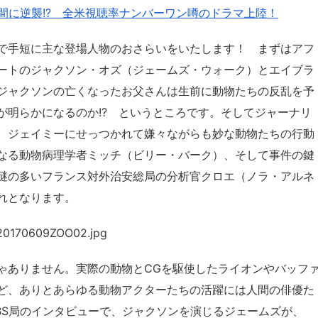
間に逆襲!? 全米視聴率ナンバーワン噂のドラマ上陸！
で手短に主な登場人物のおさらいをいたします！ まずはアフ
ートのジャクソン・オズ（ジェームズ・ウォーク）とエイブラ
ジャクソンの亡くなったお父さんは生前に動物たちの反乱を予
が明らかになるのか!? というところです。そしてジャーナリ
、ジェイミーにせっつかれて嫌々ながらも妙な動物たちの行動
なる動物病理学者ミッチ（ビリー・バーク）、そして事件の鍵
謎の多いフランス対外治安総局の分析官クロエ（ノラ・アルネ
れとなります。
ゃありません。実際の動物とCGを駆使したライオンやバッフ
ど、ありとあらゆる動物アクターたちの活躍には人間の俳優た
BS局のインタビューで、ジャクソンを演じるジェームズが、