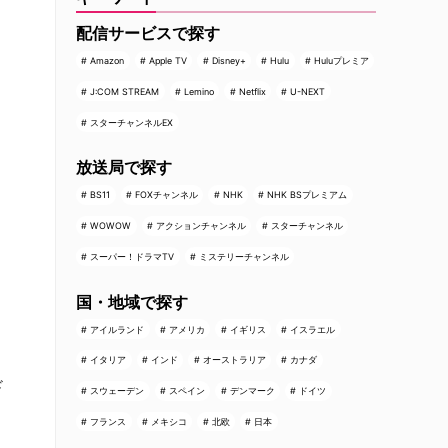
配信サービスで探す
Amazon
Apple TV
Disney+
Hulu
Huluプレミア
J:COM STREAM
Lemino
Netflix
U-NEXT
スターチャンネルEX
放送局で探す
BS11
FOXチャンネル
NHK
NHK BSプレミアム
WOWOW
アクションチャンネル
スターチャンネル
スーパー！ドラマTV
ミステリーチャンネル
国・地域で探す
アイルランド
アメリカ
イギリス
イスラエル
イタリア
インド
オーストラリア
カナダ
ド
スウェーデン
スペイン
デンマーク
ドイツ
フランス
メキシコ
北欧
日本