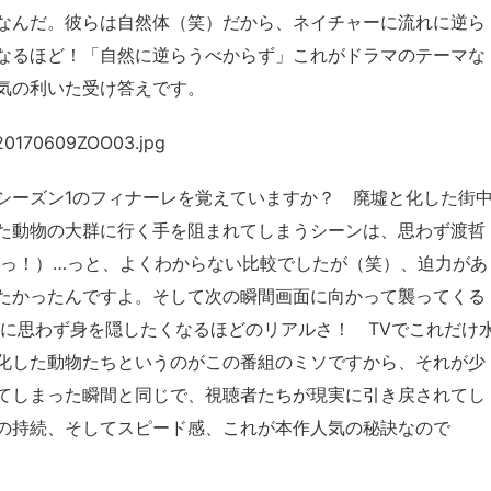
なんだ。彼らは自然体（笑）だから、ネイチャーに流れに逆ら
なるほど！「自然に逆らうべからず」これがドラマのテーマな
気の利いた受け答えです。
シーズン1のフィナーレを覚えていますか？ 廃墟と化した街
た動物の大群に行く手を阻まれてしまうシーンは、思わず渡哲
古っ！）…っと、よくわからない比較でしたが（笑）、迫力があ
たかったんですよ。そして次の瞬間画面に向かって襲ってくる
のに思わず身を隠したくなるほどのリアルさ！ TVでこれだけ
化した動物たちというのがこの番組のミソですから、それが少
てしまった瞬間と同じで、視聴者たちが現実に引き戻されてし
の持続、そしてスピード感、これが本作人気の秘訣なので