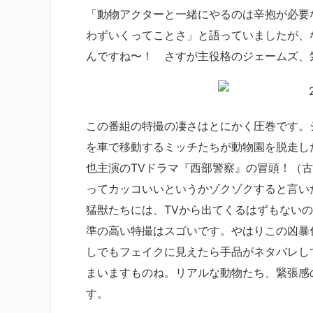
「動物アクターと一緒にやるのは辛抱が必要
わずいくってことさ」と語っていましたが、
んですね〜！ さすが主役格のジェームズ、
この番組の特撮の凄さはとにかく圧巻です。
を車で移動するミッチたちが動物園を脱走し
也主演のTVドラマ『西部警察』の冒頭！（
ってカッコいいというかゾクゾクすると言い
猛獣たちには、TVから出てくるはずもない
準の高い特撮はスゴいです。やはりこの凶暴
しでもフェイクに見えたら手品がネタバレし
まいますものね。リアルな動物たち、緊張感
す。