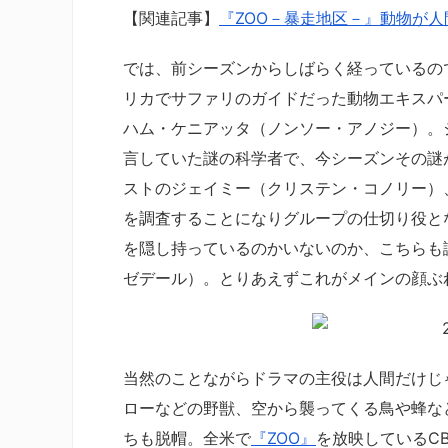
【関連記事】
『ZOO－暴走地区－』動物が人
では、前シーズンからしばらく経っているの
リカでサファリのガイドだった動物エキスパ
ハム・ケニアッタ（ノンソー・アノジー）。
言していた謎の科学者で、今シーズンその謎
ストのジェイミー（クリステン・コノリー）
を調査することになりグループの仕切り役と
を隠し持っているのかいないのか、こちらも
ゼデール）。とりあえずこれがメインの顔ぶ
当然のことながらドラマの主役は人間だけじ
ローなどの野獣、空から襲ってくる鳥や蜂な
ちも脱帽。全米で
『ZOO』
を放映しているC