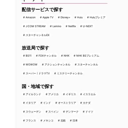
配信サービスで探す
Amazon
Apple TV
Disney+
Hulu
Huluプレミア
J:COM STREAM
Lemino
Netflix
U-NEXT
スターチャンネルEX
放送局で探す
BS11
FOXチャンネル
NHK
NHK BSプレミアム
WOWOW
アクションチャンネル
スターチャンネル
スーパー！ドラマTV
ミステリーチャンネル
国・地域で探す
アイルランド
アメリカ
イギリス
イスラエル
イタリア
インド
オーストラリア
カナダ
スウェーデン
スペイン
デンマーク
ドイツ
フランス
メキシコ
北欧
日本