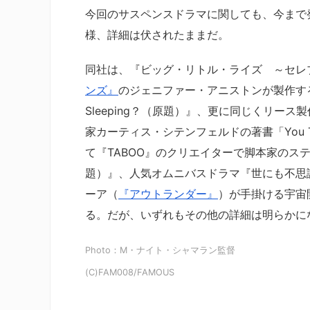
今回のサスペンスドラマに関しても、今まで発
様、詳細は伏されたままだ。
同社は、『ビッグ・リトル・ライズ ～セレ
ンズ』
のジェニファー・アニストンが製作する
Sleeping？（原題）』、更に同じくリ
家カーティス・シテンフェルドの著書「You Thin
て『TABOO』のクリエイターで脚本家のス
題）』、人気オムニバスドラマ『世にも不思
ーア（
『アウトランダー』
）が手掛ける宇宙
る。だが、いずれもその他の詳細は明らかにな
Photo：M・ナイト・シャマラン監督
(C)FAM008/FAMOUS