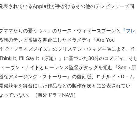
表されているApple社が手がけるその他のテレビシリーズ同
ブママたちの憂うつ～』のリース・ウィザースプーンと
『フレ
朝のテレビ番組を舞台にしたドラメディ『Are You
ース製作で『ブライズメイズ』のクリステン・ウィグ主演による、作
k It, I”ll Say It（原題）」に基づいた30分のコメディ、そ
ティーヴン・ナイトとローレンス監督がタッグを組む『See（原
議なアメージング・ストーリー』の復刻版、ロナルド・D・ム
開発競争を舞台にした作品などの製作が次々に公表されてい
っていない。（海外ドラマNAVI）