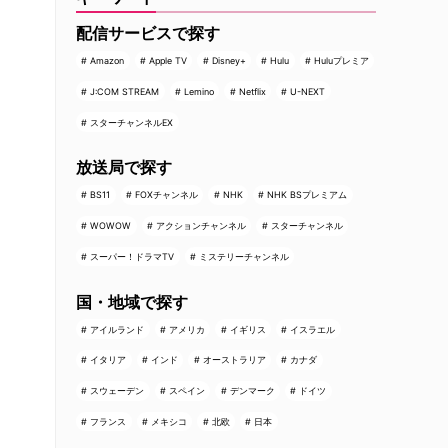
配信サービスで探す
Amazon
Apple TV
Disney+
Hulu
Huluプレミア
J:COM STREAM
Lemino
Netflix
U-NEXT
スターチャンネルEX
放送局で探す
BS11
FOXチャンネル
NHK
NHK BSプレミアム
WOWOW
アクションチャンネル
スターチャンネル
スーパー！ドラマTV
ミステリーチャンネル
国・地域で探す
アイルランド
アメリカ
イギリス
イスラエル
イタリア
インド
オーストラリア
カナダ
スウェーデン
スペイン
デンマーク
ドイツ
フランス
メキシコ
北欧
日本