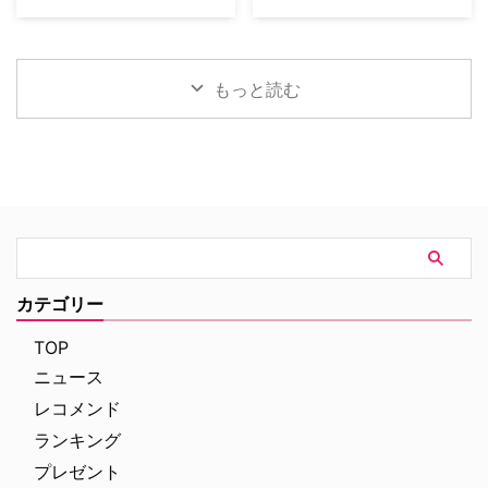
督の最新作は、最高にセクシーで
た極秘企画『Heckler』とは？
SFサスペンスの金字塔『X-ファ
Disney+が、ウォルト・ディズニ
最高に危険なノンストップ・バデ
2024年、フィンチャーがNetf …
イル』の劇場版第2作『X-ファイ
ー・ワールド（WDW）のパーク
ィアクションだ。アメリカ海軍 …
ル：真実を求めて』が、18年の時
EPCOTを代表する大人気アトラ
を経て、クリス・カーター監督の
クションに着想を得たドラマ作品
もっと読む
手によるよりダークなディレクタ
『Spaceship Earth（原題）』の
ーズ・カット版として遂に日の目
パイロット版を発注した。 ディ
を浴びることが決定した。 18年
ズニーワールドのシンボルが実写
の時を経て明かされる『X-ファイ
ドラマ化へ！ 製作を手掛けるの
ル』第2作の真の姿 カーターが脚
は、映画『IT／イット “それ”が見
本・監督を務めた本作の本来のビ
えたら、終わり。』の前日譚ドラ
ジョンが解禁されるにあたり、
マ『IT／イット ウェルカム・ト
Entertainment Weekly（EW）誌
ゥ・デリー “それ”が見えたら、終
はホラー映画さながらの予告編映
わり。』で知られるジェイソン・
像を独独入手。新たに付与された
フュークスと、ドラマシリーズ
カテゴリー
タイトルは『The X-Files: I Want
『ロキ』のマイケル・ウォルドロ
to B …
ン。そしてスタジオは20th …
TOP
ニュース
レコメンド
ランキング
プレゼント