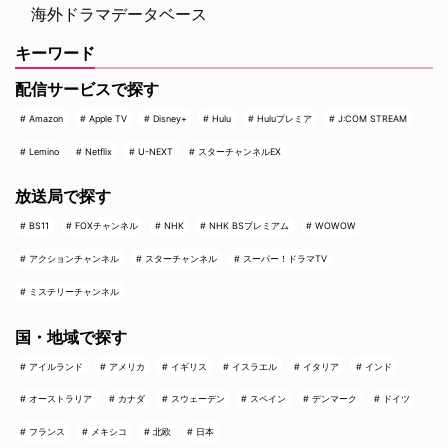
海外ドラマデータベース
キーワード
配信サービスで探す
Amazon
Apple TV
Disney+
Hulu
Huluプレミア
J:COM STREAM
Lemino
Netflix
U-NEXT
スターチャンネルEX
放送局で探す
BS11
FOXチャンネル
NHK
NHK BSプレミアム
WOWOW
アクションチャンネル
スターチャンネル
スーパー！ドラマTV
ミステリーチャンネル
国・地域で探す
アイルランド
アメリカ
イギリス
イスラエル
イタリア
インド
オーストラリア
カナダ
スウェーデン
スペイン
デンマーク
ドイツ
フランス
メキシコ
北欧
日本