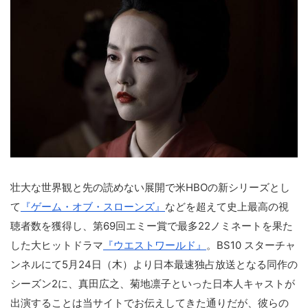
壮大な世界観と先の読めない展開で米HBOの新シリーズとし
て
『ゲーム・オブ・スローンズ』
などを超えて史上最高の視
聴者数を獲得し、第69回エミー賞で最多22ノミネートを果た
した大ヒットドラマ
『ウエストワールド』
。BS10 スターチャ
ンネルにて5月24日（木）より日本最速独占放送となる同作の
シーズン2に、真田広之、菊地凛子といった日本人キャストが
出演することは当サイトでお伝えしてきた通りだが、彼らの