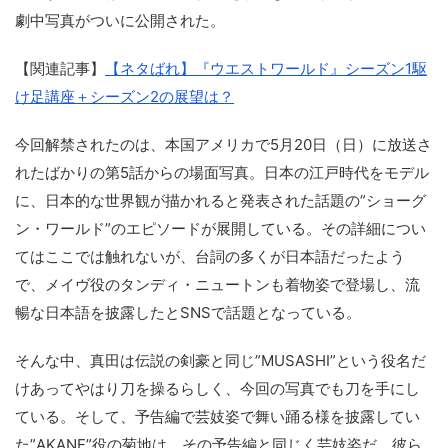
劇中写真がついに公開された。
【関連記事】
【ネタばれ】『ウエストワールド』シーズン1駆
け足講座＋シーズン2の展望は？
今回解禁されたのは、本国アメリカで5月20日（日）に放送さ
れたばかりの第5話からの場面写真。日本の江戸時代をモデル
に、日本的な世界観が描かれると発表された話題の”ショーグ
ン・ワールド”のエピソードが展開している。その詳細につい
てはここでは触れないが、台詞の多くが日本語だったよう
で、メイヴ役のタンディ・ニュートンも着物姿で登場し、流
暢な日本語を披露したとSNSで話題となっている。
そんな中、真田は伝説の剣豪と同じ”MUSASHI”という役名だ
けあってやはり刀を操るらしく、今回の写真でも刀を手にし
ている。そして、予告編で芸妓姿で舞い踊る様を披露してい
た”AKANE”役の菊地は、その予告編と同じく芸妓姿だ。彼ら