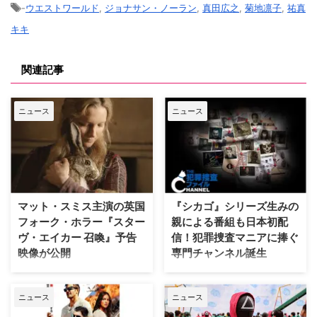
-
ウエストワールド
,
ジョナサン・ノーラン
,
真田広之
,
菊地凛子
,
祐真
キキ
関連記事
ニュース
ニュース
マット・スミス主演の英国
『シカゴ』シリーズ生みの
フォーク・ホラー『スター
親による番組も日本初配
ヴ・エイカー 召喚』予告
信！犯罪捜査マニアに捧ぐ
映像が公開
専門チャンネル誕生
英国ヨークシャー地方を舞台に、
日本唯一のミステリードラマ専門
土地の伝承と家族の崩壊を描くフ
チャンネル「ミステリーチャンネ
ニュース
ニュース
ォーク・ホラー映画『スターヴ・
ル」が、開局月である8月に展開
エイカー 召喚』。公開に先駆け
する新たなサービスとして、犯罪