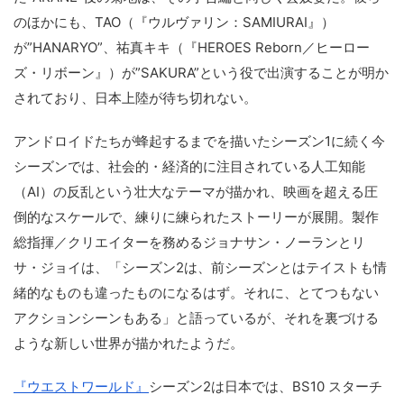
のほかにも、TAO（『ウルヴァリン：SAMIURAI』）
が”HANARYO”、祐真キキ（『HEROES Reborn／ヒーロー
ズ・リボーン』）が”SAKURA”という役で出演することが明か
されており、日本上陸が待ち切れない。
アンドロイドたちが蜂起するまでを描いたシーズン1に続く今
シーズンでは、社会的・経済的に注目されている人工知能
（AI）の反乱という壮大なテーマが描かれ、映画を超える圧
倒的なスケールで、練りに練られたストーリーが展開。製作
総指揮／クリエイターを務めるジョナサン・ノーランとリ
サ・ジョイは、「シーズン2は、前シーズンとはテイストも情
緒的なものも違ったものになるはず。それに、とてつもない
アクションシーンもある」と語っているが、それを裏づける
ような新しい世界が描かれたようだ。
『ウエストワールド』
シーズン2は日本では、BS10 スターチ