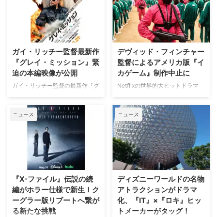
て、不穏な空気が漂う日本版予告
捜査に特化した新たな専門チャン
映像と、英国らしい曇天の世界観
ネル「THE 犯罪捜査ファイル・
が印象的な場面写真が一挙に公開
チャンネル」をスタート。 『ラ
された。 土地に眠る伝承と家族
イン・オブ・デューティ』キャス
の崩壊を描く、静謐なるフォー
トが贈る犯罪ドキュメンタリーも
ガイ・リッチー監督最新作
デヴィッド・フィンチャー
ク・ホラー リチャードとジュリ
本チャンネルは、JCOM株式会社
『グレイ・ミッション』緊
監督によるアメリカ版『イ
エット夫妻が最近移り住んだ英国
がAmazon Prime Videoで提供す
迫の本編映像が公開
カゲーム』制作中止に
ヨークシャー地方の人里離れた
る新たなチャンネルパッケージサ
「スターヴ・エイカー」は、家族
ービス「プレミアTVパック」の
ガイ・リッチー監督の最新作『グ
Netflixの世界的大ヒットドラマ
に対して奇妙な力を及ぼしている
うちのチャンネルの一つで、人気
レイ・ミッション』がの公開に先
『イカゲーム』を巡り、デヴィッ
ように思われる。ある日、彼らの
の高い犯罪捜査ドラマや放送には
立ち、ジェイク・ギレンホールと
ド・フィンチャー監督がメガホン
幼い息子オーウェンは喘息発作に
ないクライムドキュメンタリーを
ニュース
ニュース
ヘンリー・カヴィルによるスタイ
をとる予定だった英語版スピンオ
よって突然命を落としてしまう。
配信する …
リッシュなアクションとユーモア
フ『Heckler（仮題）』の企画開
そ …
が詰まった本編映像が公開され
発が中止されたことが明らかにな
た。さらに、著名人たちからの絶
った。一時は同フランチャイズ初
賛コメントも到着した。 最強の
の英語によるドラマシリーズとし
二人が挑む成功率ゼロパーセント
て期待されていたが、動画配信プ
の奪還計画！映画『グレイ・ミッ
ラットフォーム側の戦略変更など
『X-ファイル』伝説の続
ディズニーワールドの名物
ション』 『シャーロック・ホー
を受け、プロジェクトは表舞台か
編がホラー仕様で新生！ク
アトラクションがドラマ
ムズ』や『コードネーム
ら姿を消すこととなった。米
ーグラー版リブートへ繋が
化、『IT』×『ロキ』ヒッ
U.N.C.L.E.』で世界中の映画ファ
ThePlaylistが報じている。 デヴ
る新たな挑戦
トメーカーがタッグ！
ンを熱狂させたガイ・リッチー監
ィッド・フィンチャーが進めてい