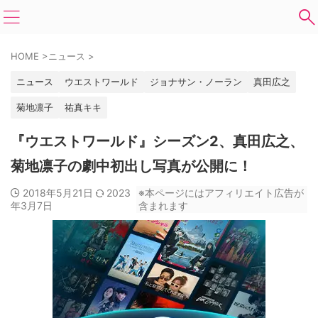
HOME
>
ニュース
>
ニュース
ウエストワールド
ジョナサン・ノーラン
真田広之
菊地凛子
祐真キキ
『ウエストワールド』シーズン2、真田広之、
菊地凛子の劇中初出し写真が公開に！
2018年5月21日
2023
※本ページにはアフィリエイト広告が
年3月7日
含まれます