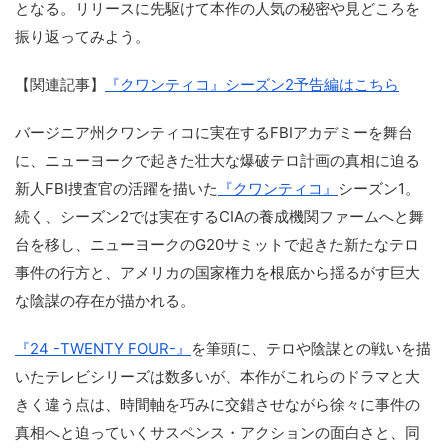
となる。リリースに先駆けて本作の人気の秘密や見どころを
振り返ってみよう。
【関連記事】
『クワンティコ』シーズン2予告編はこちら
バージニア州クワンティコに実在するFBIアカデミーを舞台
に、ニューヨークで起きた壮大な爆破テロ計画の真相に迫る
新人FBI捜査官の活躍を描いた
『クワンティコ』
シーズン1。
続く、シーズン2では実在するCIAの養成機関ファームへと舞
台を移し、ニューヨークのG20サミットで起きた新たなテロ
事件の行方と、アメリカの国家権力を根底から揺るがす巨大
な陰謀の存在が描かれる。
『24 -TWENTY FOUR-』
を筆頭に、テロや陰謀との戦いを描
いたテレビシリーズは数多いが、本作がこれらのドラマと大
きく違う点は、時間軸を巧みに交錯させながら徐々に事件の
真相へと迫っていくサスペンス・アクションの面白さと、同