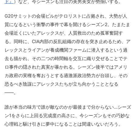
ド』
）など、今シーズンも注目の美男美女が勢揃いする。
G20サミットの会場ビルがテロリストに占拠され、大勢が人
質になるという衝撃の事件で幕を開けるシーズン2。たまたま
会場近くにいたアレックスが、人質救出のため孤軍奮闘す
る。同時に、CIA内部の反乱組織の存在を突き止めるため、ア
レックスとライアンが養成機関ファームに潜入するという過
去も描かれ、その二つの時間軸を交互に織り交ぜることでテ
ロ事件の隠された真実が暴かれる。シーズン後半ではアメリ
カ政府の実権を奪おうとする過激派政治勢力が台頭し、その
恐るべき陰謀にアレックスたちが立ち向かうこととなる
――。
誰が本当の味方で誰が敵なのかが最後まで分からない…シーズ
ン1をさらに上回る完成度の高さに、今シーズンもその巧妙な
心理戦と駆け引きに夢中になることは間違いないだろう。