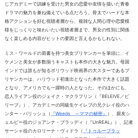
じアカデミーで訓練を受けた男女の恋愛や友情を描いた青春
ドラマの魅力を兼ね備えている点だろう。骨太でハードな本
格アクションを好む視聴者層から、複雑な人間心理や恋愛模
様をじっくりと味わいたい視聴者層まで、男女の性別に関係
なく楽しめる内容がヒットの要因と言えるかもしれない。
ミス・ワールドの肩書を持つ美女プリヤンカーを筆頭に、イ
ケメンと美女が多数揃うキャストも本作の大きな魅力。母国
インドでは誰もが知るボリウッド映画界の大スターであるプ
リヤンカーは、ハリウッド初進出となった本作で大きく話題
となり、アメリカでも一躍時の人となった。そのほかにも、
恋人ライアン役のジェイク・マクラフリン（『BELEIVE／ビ
リーブ』）、アカデミーの同級生ケイレブの兄クレイ役のハ
ンター・パリッシュ（
『Weeds ～ママの秘密』
）、親友シ
ェルビー役のジョアンナ・ブラッディ（『UnREAL』）、記者
サーシャ役のカロリーナ・ヴィドラ（
『トゥルーブラッ