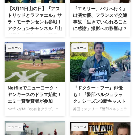
【8月11日山の日】『アス
『エミリー、パリへ行く』
トリッドとラファエル』サ
出演女優、フランスで交通
ラ・モーテンセンも参戦！
事故「生きていられること
アクションチャンネル「山
に感謝」撮影への影響は？
が舞台のアクション特集」
人気Netflixドラマ『エミリー、パ
放送
リへ行く』第6シーズンに出演す
ニュース
ニュース
るイギリス人女優のミニー・ドラ
日本で唯一のアクション海外ドラ
イヴァーが、フランスでの撮影休
マ専門チャンネル「アクションチ
止期間中に深刻な自動車事故に遭
ャンネル」にて、8月11日の山の
っていたことが分かった。 生き
日に合わせた特別編成「山が舞台
ていられることに心から感謝 ミ
のアクション特集」が放送され
ニーは過去8週間にわたり、
る。 8月11日「山の日」に注目の
Instagram上で「パリ近況報告」
山岳アクション2作品を特別編成
Netflixでニューヨーク・
『ドクター・フー』俳優
と題した動画シリーズを投稿。最
今回の特集では、米陸軍特殊部隊
ヤンキースのドラマ始動！
も！『警部ベルジュラッ
終シーズンの撮影で滞在していた
出身の保安官が山岳地帯の町で起
エミー賞受賞者が参加
ク』シーズン3新キャスト
パリでの日常をファンに届けてい
きる難事件に挑む全米大ヒット作
た。しかし8月6日（木）早朝、
NetflixがMLBの有名クラブ、ニ
英国ミステリー『警部ベルジュラ
『ブルーリッジ 山岳捜査網』が
首にネックサポーターを装着して
ューヨーク・ヤンキースを題材に
ック』シーズン3の撮影が始まっ
独占日本初放送。さらに、元特殊
ベッドに横たわる姿で最新動画を
した新作ドラマシリーズの開発を
ている。また、4人のキャストが
部隊員の父親が娘を守るために大
公開。「パリの最新情報だけど、
ニュース
ニュース
進めている。米Varietyが報じ
新たに加わることも明らかになっ
自然を駆け巡るフランス発の話題
実はロンドンに戻っ …
た。 『オザークへようこそ』ジ
た。英BBCなど複数のメディアが
作『デビルズ・リープ～娘を守