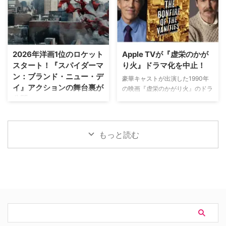
ェイソン・ベイトマンも関与
伝えている。 これまでで最も衝
れ！最強の親父』が一挙放送され
Netflixは、今年3月のMLB開幕戦
撃的な事件に巻き込まれるベルジ
る。雄大な自然の中で繰り広 …
をライヴ配信したのを皮切りに、
ュラック 1981年から1991年にか
7月のホームランダービーもリリ
けて英BBCで放送されたジョン・
ースするなど、MLBとの関係性
ネトルズ主演ドラマ
2026年洋画1位のロケット
Apple TVが『虚栄のかが
を深めている。この協力関係は
『Bergerac（原題）』をリブー
スタート！『スパイダーマ
り火』ドラマ化を中止！
2028年まで続く予定だ。今月中
トした本作。イギリス海峡に浮か
ン：ブランド・ニュー・デ
旬に行われるフィールド・オブ・
ぶジャージー島を舞台に、警部の
豪華キャストが出演した1990年
イ』アクションの舞台裏が
ドリームス（映画『フィールド・
ジム・ベルジュラックが事件に挑
の映画『虚栄のかがり火』のドラ
公開
オブ・ドリームス』の舞台となっ
む人気シリーズだ。本国イギリス
マ化がApple TVで進められてい
たアイオワ州のとうもろこし畑の
で2025年にシーズン1（『警部ベ
たが、頓挫したことが明らかにな
トム・ホランド演じるスパイダー
中にある球 …
ルジュラック～豪邸に …
った。米Deadlineが報じてい
マンの新たな物語を描く映画『ス
る。 鬼門らしく一筋縄ではいか
パイダーマン：ブランド・ニュ
もっと読む
ず 原作は、1987年に出版された
ー・デイ』が大ヒット上映中だ。
トム・ウルフのベストセラー小説
公開初日の興行収入は5億6,000
「虚栄の篝火」。1980年代のニ
万円を超え、2026年公開の洋画
ューヨークの上流社会を辛辣に風
ナンバーワンを記録。このたび、
刺した作品だ。ウォール街で台頭
主演のトム・ホランド自らが臨場
したトレーダーたち、その華奢な
感あふれるアクションシーン撮影
妻や愛人、そして富裕層が住むマ
の裏側を明かす特別映像が公開さ
ンハッタンと周辺の貧困な地区と
れた。 世界中で大ヒットを記
の間にくすぶる人種間の緊張を描
録！ 映画史に残る快挙を達成 ソ