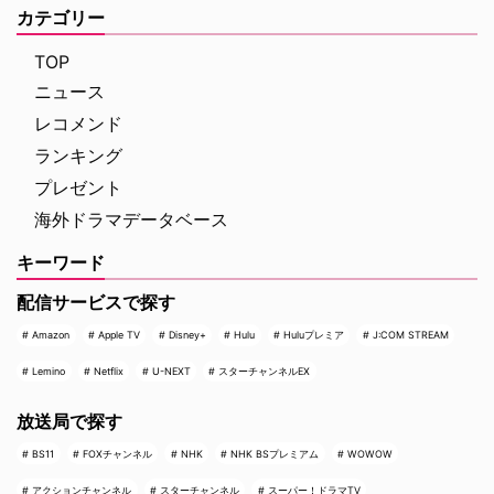
く。人種間の対立を煽って全国的
ニー・ピクチャーズ配給、トム・
カテゴリー
な名声を得た …
ホランド演じるピーター・パーカ
ー＝スパイダーマンの新たなる物
TOP
語、『スパイダーマン：ブラン
ニュース
ド・ニュー・デイ』が大ヒット …
レコメンド
ランキング
プレゼント
海外ドラマデータベース
キーワード
配信サービスで探す
Amazon
Apple TV
Disney+
Hulu
Huluプレミア
J:COM STREAM
Lemino
Netflix
U-NEXT
スターチャンネルEX
放送局で探す
BS11
FOXチャンネル
NHK
NHK BSプレミアム
WOWOW
アクションチャンネル
スターチャンネル
スーパー！ドラマTV