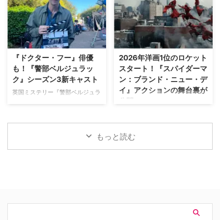
た。 『オザークへようこそ』ジ
イヴァーが、フランスでの撮影休
作『デビルズ・リープ～娘を守
ェイソン・ベイトマンも関与
止期間中に深刻な自動車事故に遭
れ！最強の親父』が一挙放送され
Netflixは、今年3月のMLB開幕戦
っていたことが分かった。 生き
る。雄大な自然の中で繰り広 …
をライヴ配信したのを皮切りに、
ていられることに心から感謝 ミ
7月のホームランダービーもリリ
ニーは過去8週間にわたり、
ースするなど、MLBとの関係性
Instagram上で「パリ近況報告」
『ドクター・フー』俳優
2026年洋画1位のロケット
を深めている。この協力関係は
と題した動画シリーズを投稿。最
も！『警部ベルジュラッ
スタート！『スパイダーマ
2028年まで続く予定だ。今月中
終シーズンの撮影で滞在していた
ク』シーズン3新キャスト
ン：ブランド・ニュー・デ
旬に行われるフィールド・オブ・
パリでの日常をファンに届けてい
イ』アクションの舞台裏が
ドリームス（映画『フィールド・
た。しかし8月6日（木）早朝、
英国ミステリー『警部ベルジュラ
公開
オブ・ドリームス』の舞台となっ
首にネックサポーターを装着して
ック』シーズン3の撮影が始まっ
たアイオワ州のとうもろこし畑の
ベッドに横たわる姿で最新動画を
ている。また、4人のキャストが
トム・ホランド演じるスパイダー
中にある球 …
公開。「パリの最新情報だけど、
新たに加わることも明らかになっ
マンの新たな物語を描く映画『ス
実はロンドンに戻っ …
た。英BBCなど複数のメディアが
パイダーマン：ブランド・ニュ
もっと読む
伝えている。 これまでで最も衝
ー・デイ』が大ヒット上映中だ。
撃的な事件に巻き込まれるベルジ
公開初日の興行収入は5億6,000
ュラック 1981年から1991年にか
万円を超え、2026年公開の洋画
けて英BBCで放送されたジョン・
ナンバーワンを記録。このたび、
ネトルズ主演ドラマ
主演のトム・ホランド自らが臨場
『Bergerac（原題）』をリブー
感あふれるアクションシーン撮影
トした本作。イギリス海峡に浮か
の裏側を明かす特別映像が公開さ
ぶジャージー島を舞台に、警部の
れた。 世界中で大ヒットを記
ジム・ベルジュラックが事件に挑