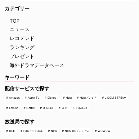
録！ 映画史に残る快挙を達成 ソ
む人気シリーズだ。本国イギリス
ニー・ピクチャーズ配給、トム・
カテゴリー
で2025年にシーズン1（『警部ベ
ホランド演じるピーター・パーカ
ルジュラック～豪邸に …
ー＝スパイダーマンの新たなる物
TOP
語、『スパイダーマン：ブラン
ニュース
ド・ニュー・デイ』が大ヒット …
レコメンド
ランキング
プレゼント
海外ドラマデータベース
キーワード
配信サービスで探す
Amazon
Apple TV
Disney+
Hulu
Huluプレミア
J:COM STREAM
Lemino
Netflix
U-NEXT
スターチャンネルEX
放送局で探す
BS11
FOXチャンネル
NHK
NHK BSプレミアム
WOWOW