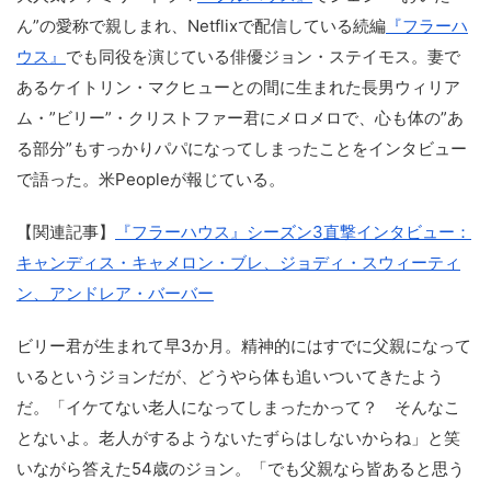
ん”の愛称で親しまれ、Netflixで配信している続編
『フラーハ
ウス』
でも同役を演じている俳優ジョン・ステイモス。妻で
あるケイトリン・マクヒューとの間に生まれた長男ウィリア
ム・”ビリー”・クリストファー君にメロメロで、心も体の”あ
る部分”もすっかりパパになってしまったことをインタビュー
で語った。米Peopleが報じている。
【関連記事】
『フラーハウス』シーズン3直撃インタビュー：
キャンディス・キャメロン・ブレ、ジョディ・スウィーティ
ン、アンドレア・バーバー
ビリー君が生まれて早3か月。精神的にはすでに父親になって
いるというジョンだが、どうやら体も追いついてきたよう
だ。「イケてない老人になってしまったかって？ そんなこ
とないよ。老人がするようないたずらはしないからね」と笑
いながら答えた54歳のジョン。「でも父親なら皆あると思う