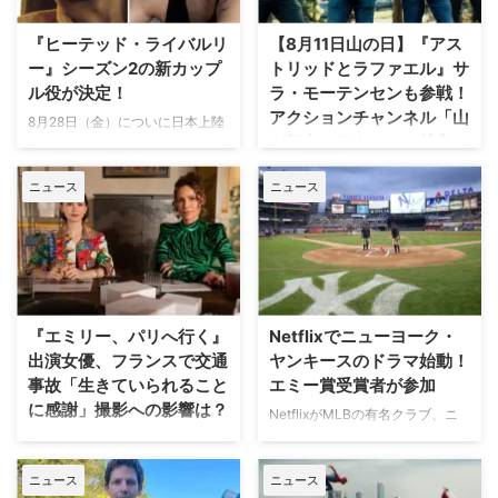
『ヒーテッド・ライバルリ
【8月11日山の日】『アス
ー』シーズン2の新カップ
トリッドとラファエル』サ
ル役が決定！
ラ・モーテンセンも参戦！
アクションチャンネル「山
8月28日（金）についに日本上陸
が舞台のアクション特集」
を果たす話題のドラマ『ヒーテッ
放送
ド・ライバルリー』。そのシーズ
ニュース
ニュース
ン2の新カップル役が分かった。
日本で唯一のアクション海外ドラ
米Deadlineが報じている。 シー
マ専門チャンネル「アクションチ
ズン1の主要カップルも引き続き
ャンネル」にて、8月11日の山の
出演 『ヒーテッド・ライバルリ
日に合わせた特別編成「山が舞台
ー』はカナダの作家レイチェル・
のアクション特集」が放送され
リードによるベストセラー小説
る。 8月11日「山の日」に注目の
「Game Changers」シリーズを
山岳アクション2作品を特別編成
『エミリー、パリへ行く』
Netflixでニューヨーク・
原作とする。シーズン1は小説シ
今回の特集では、米陸軍特殊部隊
出演女優、フランスで交通
ヤンキースのドラマ始動！
リーズ第2作「Heated Rivalry」
出身の保安官が山岳地帯の町で起
事故「生きていられること
エミー賞受賞者が参加
をもとに、氷上で最大のライバル
きる難事件に挑む全米大ヒット作
に感謝」撮影への影響は？
として火花を散らす二人のスター
NetflixがMLBの有名クラブ、ニ
『ブルーリッジ 山岳捜査網』が
選手、カナダ代表のシェーン・ホ
ューヨーク・ヤンキースを題材に
人気Netflixドラマ『エミリー、パ
独占日本初放送。さらに、元特殊
ランダーとロシア出身のイリヤ …
した新作ドラマシリーズの開発を
リへ行く』第6シーズンに出演す
部隊員の父親が娘を守るために大
ニュース
ニュース
進めている。米Varietyが報じ
るイギリス人女優のミニー・ドラ
自然を駆け巡るフランス発の話題