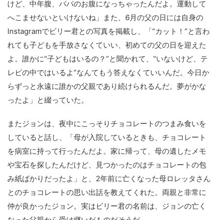
けど、中年腹、パパのお腹になっちゃったんだよ。運動して
へこませないといけないね」また、6月の父の日には自身の
Instagramでビリー君との写真を掲載し、「”カット！”と言わ
れても子どもを手放さなくていい、初めての父の日を迎えた
よ。誰かに”子どもはいるの？”と聞かれて、”いないけど、テ
レビの中ではいるよ”なんてもう答えなくていいんだ。今日か
らずっと永遠に誰かの父親であり続けられるんだ。夢がかな
ったよ」と綴っていた。
またジョンは、夜中にこっそりチョコレートのつまみ食いを
していると話し、「母が入院しているときも、チョコレート
を病室に持って行ったんだよ。家に帰って、母の遺したメモ
や宝石を探したんだけど、見つかったのはチョコレートの包
み紙ばかりだったよ」と、2年前に亡くなった母ロレッタさん
とのチョコレートの思い出話を教えてくれた。両親と非常に
仲が良かったジョン。実はビリー君の名前は、ジョンの亡く
なった父親から受け継いだものだそうだ。