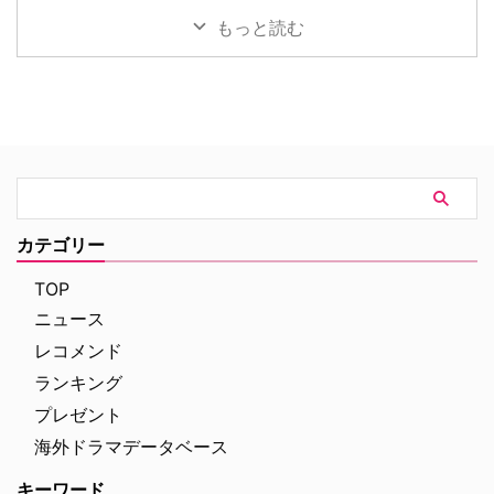
よって突然命を落としてしまう。
配信する …
リッシュなアクションとユーモア
フ『Heckler（仮題）』の企画開
もっと読む
そ …
が詰まった本編映像が公開され
発が中止されたことが明らかにな
た。さらに、著名人たちからの絶
った。一時は同フランチャイズ初
賛コメントも到着した。 最強の
の英語によるドラマシリーズとし
二人が挑む成功率ゼロパーセント
て期待されていたが、動画配信プ
の奪還計画！映画『グレイ・ミッ
ラットフォーム側の戦略変更など
ション』 『シャーロック・ホー
を受け、プロジェクトは表舞台か
ムズ』や『コードネーム
ら姿を消すこととなった。米
U.N.C.L.E.』で世界中の映画ファ
ThePlaylistが報じている。 デヴ
ンを熱狂させたガイ・リッチー監
ィッド・フィンチャーが進めてい
督の最新作は、最高にセクシーで
た極秘企画『Heckler』とは？
カテゴリー
最高に危険なノンストップ・バデ
2024年、フィンチャーがNetf …
ィアクションだ。アメリカ海軍 …
TOP
ニュース
レコメンド
ランキング
プレゼント
海外ドラマデータベース
キーワード