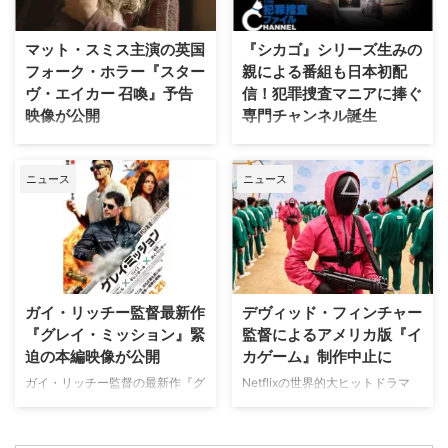
ューヨークの上流社会を辛辣に風
エリート医師の物語。 原作 ピエ
刺した作品だ。ウォール街で台頭
ルダンテ・ピッチョーニ キャス
マット・スミス主演の英国
『シカゴ』シリーズ生みの
したトレーダーたち、その華奢な
ト ルカ・アルジェンテーロ、マ
フォーク・ホラー『スター
親による番組も日本初配
妻や愛人、そして富裕層が住むマ
ティルデ・ジョリ、サラ・ラッザ
ヴ・エイカー 召喚』予告
信！犯罪捜査マニアに捧ぐ
ンハッタンと周辺の貧困な地区と
ーロ ほか ≫≫『DOC（ドッ
映像が公開
専門チャンネル誕生
の間にくすぶる人種間の緊張を描
ク）3 あすへのカルテ』詳細 海
く。人種間の対立を煽って全国的
外ドラマ『DOC（ドック）3 あ
英国ヨークシャー地方を舞台に、
日本唯一のミステリードラマ専門
な名声を得た …
すへのカルテ』 総合｜毎週
土地の伝承と家族の崩壊を描くフ
チャンネル「ミステリーチャンネ
（日） …
ニュース
ニュース
ォーク・ホラー映画『スターヴ・
ル」が、開局月である8月に展開
エイカー 召喚』。公開に先駆け
する新たなサービスとして、犯罪
て、不穏な空気が漂う日本版予告
捜査に特化した新たな専門チャン
映像と、英国らしい曇天の世界観
ネル「THE 犯罪捜査ファイル・
が印象的な場面写真が一挙に公開
チャンネル」をスタート。 『ラ
された。 土地に眠る伝承と家族
イン・オブ・デューティ』キャス
の崩壊を描く、静謐なるフォー
トが贈る犯罪ドキュメンタリーも
ガイ・リッチー監督最新作
デヴィッド・フィンチャー
ク・ホラー リチャードとジュリ
本チャンネルは、JCOM株式会社
『グレイ・ミッション』緊
監督によるアメリカ版『イ
エット夫妻が最近移り住んだ英国
がAmazon Prime Videoで提供す
迫の本編映像が公開
カゲーム』制作中止に
ヨークシャー地方の人里離れた
る新たなチャンネルパッケージサ
「スターヴ・エイカー」は、家族
ービス「プレミアTVパック」の
ガイ・リッチー監督の最新作『グ
Netflixの世界的大ヒットドラマ
に対して奇妙な力を及ぼしている
うちのチャンネルの一つで、人気
レイ・ミッション』がの公開に先
『イカゲーム』を巡り、デヴィッ
ように思われる。ある日、彼らの
の高い犯罪捜査ドラマや放送には
立ち、ジェイク・ギレンホールと
ド・フィンチャー監督がメガホン
幼い息子オーウェンは喘息発作に
ないクライムドキュメンタリーを
ヘンリー・カヴィルによるスタイ
をとる予定だった英語版スピンオ