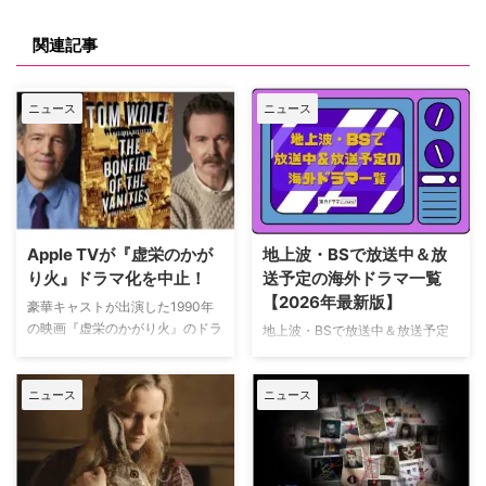
関連記事
ニュース
ニュース
Apple TVが『虚栄のかが
地上波・BSで放送中＆放
り火』ドラマ化を中止！
送予定の海外ドラマ一覧
【2026年最新版】
豪華キャストが出演した1990年
の映画『虚栄のかがり火』のドラ
地上波・BSで放送中＆放送予定
マ化がApple TVで進められてい
の海外ドラマを一挙ご紹介。（随
たが、頓挫したことが明らかにな
時更新） NHK・NHK BSで放送
った。米Deadlineが報じてい
ニュース
ニュース
中＆放送予定の海外ドラマ 海外
る。 鬼門らしく一筋縄ではいか
ドラマ『DOC（ドック） あす
ず 原作は、1987年に出版された
へのカルテ』 NHK BSプレミアム
トム・ウルフのベストセラー小説
4K｜毎週（木） 17：00～ イタ
「虚栄の篝火」。1980年代のニ
リア発！ 12年間の記憶を失った