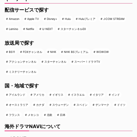
配信サービスで探す
Amazon
Apple TV
Disney+
Hulu
Huluプレミア
J:COM STREAM
Lemino
Netflix
U-NEXT
スターチャンネルEX
放送局で探す
BS11
FOXチャンネル
NHK
NHK BSプレミアム
WOWOW
アクションチャンネル
スターチャンネル
スーパー！ドラマTV
ミステリーチャンネル
国・地域で探す
アイルランド
アメリカ
イギリス
イスラエル
イタリア
インド
オーストラリア
カナダ
スウェーデン
スペイン
デンマーク
ドイツ
フランス
メキシコ
北欧
日本
海外ドラマNAVIについて