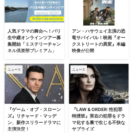
ラマ化をNetflixが進めていること
ュメンタリー映画を制作中である
は、当サイトで以前お伝えした通
ことが明らかになった。2000年
り。その追加キャストが明らかに
から2007年にかけて放送され、
なった。米Deadlineが伝えてい
いまなお絶大な人気を誇る本作。
る。 『24』『ハウス・オブ・カ
初放送から25年以上を経て誕生
人気ドラマの舞台へ！パリ
アン・ハサウェイ主演の恐
ード』出演者が参加 2000年の
する今作は、HBO Maxにて配信
生中継オンラインツアー募
竜サバイバル！映画『オー
「天使と悪魔」を皮切りに、
される予定だ。監督を務めるの
集開始「ミステリーチャン
クストリートの異変』本編
「ダ・ヴィンチ・コード」「ロス
は、ドキュメンタリー映画『ある
ネル倶楽部プレミアム」
映像が公開
ト・シンボル」「インフェルノ」
アスリートの告発』で高い評価を
「オリジン」「シークレット・オ
得たボニー・コーエン。長年ファ
日本唯一のミステリードラマ専門
J.J.エイブラムスが製作プロデュ
ブ・シークレッツ」と2025年に6
ンに愛され続けてきた作品の魅力
チャンネル「ミステリーチャンネ
ーサーを務め、アン・ハサウェ
作が出版され …
を、新たな角度から解き明かして
ニュース
ニュース
ル」は、現地体験型アクティビテ
イ、ユアン・マクレガーが共演す
いく。 未公開アウトテイ …
ィ専門予約サイト「ベルトラ」特
る映画『オークストリートの異
別協力のもと、8月20日（木）19
変』の公開に先立ち、迫力満点な
時よりパリ生中継オンラインツア
新ビジュアルと、本編映像が公開
ーを開催する。「ミステリーチャ
された。 アン・ハサウェイとユ
ンネル倶楽部プレミアム」会員の
アン・マクレガーが恐竜から逃げ
先着800名様限定で、このプレミ
惑う！緊迫の新ビジュアル ティ
『ゲーム・オブ・スローン
『LAW & ORDER: 性犯罪
アムなオンライン体験の申込受付
ザー映像の公開時から、その正体
ズ』リチャード・マッデ
特捜班』実在の犯罪をドラ
が開始となった。 パリが舞台の
がほとんど明かされないミステリ
ン、新作スリラードラマに
マ化する裏で生じる不快な
ドラマで主人公たちが歩いた景色
アスな世界観で映画ファンの注目
主演決定！
サプライズ
を、リアルタイムで堪能 8月5日
を集めていた本作。続く本予告で