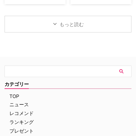
（水）にスタートした「ミステリ
は、突如街に現れた恐竜たちに対
大ヒットドラマ『ゲーム・オブ・
ロングランヒットを誇る犯罪捜査
ーチャンネル倶楽部プレミアム」
して、平穏に暮らしていた“普通
スローンズ』のロブ・スターク役
ドラマ『LAW & ORDER』シリー
は、ミステリーの世界を味わい尽
の家族”がどのように逃げ延びる
でブレイクしたリチャード・マッ
ズ。本作の最大の魅力の一つは、
くすために誕生した特別 …
かを描いていることが明らかとな
デンが、新作スリラードラマ
実際に起きた事件に着想を得たリ
もっと読む
…
『Trauma（原題）』に主演する
アリティあふれるストーリー展開
ことが分かった。米Varietyが伝
にある。しかし、その裏側では、
えている。 『ダイ・ハード』
自身の悲劇がドラマ化されること
×『ER』！？医療アクションドラ
を放送直前まで知らされない実在
マ 『Trauma』は、テロリストが
の被害者たちが、「極めて不快な
ロンドンの病院を占拠し、手術中
サプライズ」に晒され続けている
の首相を人質に取るところからス
というのだ。 実話事件を無断で
タート。元英国海兵隊の衛生兵
ドラマ化？ 1990年にNBCの旗艦
で、現在は救急外来の医師である
番組『LAW & ORDER』の脚本家
ジム・マーチャントは、院内に取
として参加し、後にショーランナ
カテゴリー
り残されたすべての人々を救うた
ーやスピンオフ作品『LAW &
め、病院内を徐々に制圧してい
ORDER クリミナル・インテン
TOP
く。力関係は次第に逆転 …
ト』 …
ニュース
レコメンド
ランキング
プレゼント