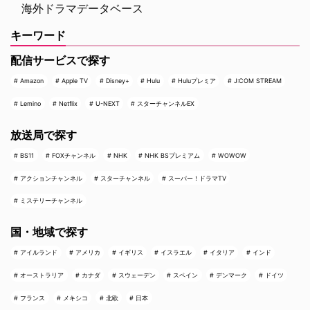
海外ドラマデータベース
キーワード
配信サービスで探す
Amazon
Apple TV
Disney+
Hulu
Huluプレミア
J:COM STREAM
Lemino
Netflix
U-NEXT
スターチャンネルEX
放送局で探す
BS11
FOXチャンネル
NHK
NHK BSプレミアム
WOWOW
アクションチャンネル
スターチャンネル
スーパー！ドラマTV
ミステリーチャンネル
国・地域で探す
アイルランド
アメリカ
イギリス
イスラエル
イタリア
インド
オーストラリア
カナダ
スウェーデン
スペイン
デンマーク
ドイツ
フランス
メキシコ
北欧
日本