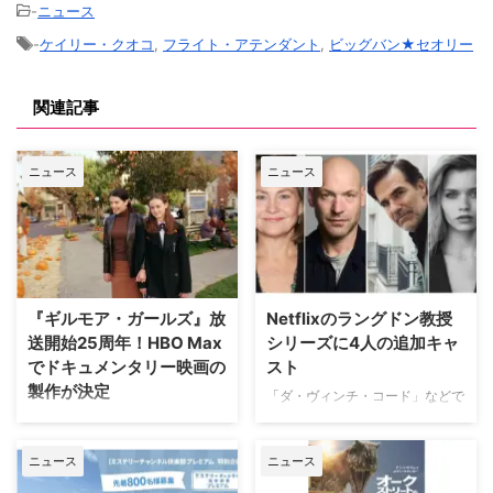
-
ニュース
-
ケイリー・クオコ
,
フライト・アテンダント
,
ビッグバン★セオリー
関連記事
ニュース
ニュース
『ギルモア・ガールズ』放
Netflixのラングドン教授
送開始25周年！HBO Max
シリーズに4人の追加キャ
でドキュメンタリー映画の
スト
製作が決定
「ダ・ヴィンチ・コード」などで
知られるダン・ブラウンのベスト
ワーナー・ブラザース・テレビジ
セラー小説、ロバート・ラングド
ョンが、自社を代表するファミリ
ニュース
ニュース
ン教授シリーズ最新作「シークレ
ードラマの金字塔『ギルモア・ガ
ット・オブ・シークレッツ」のド
ールズ』を振り返る初の公式ドキ