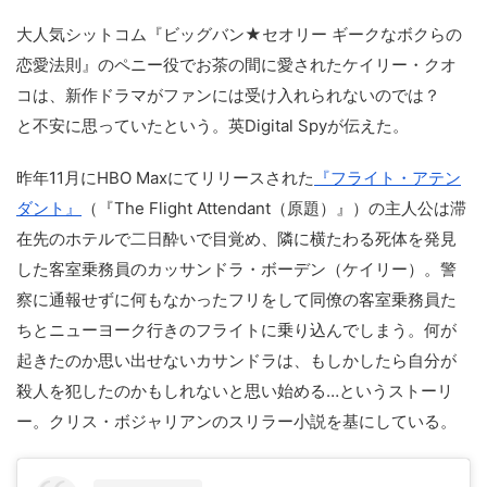
大人気シットコム『ビッグバン★セオリー ギークなボクらの
恋愛法則』のペニー役でお茶の間に愛されたケイリー・クオ
コは、新作ドラマがファンには受け入れられないのでは？
と不安に思っていたという。英Digital Spyが伝えた。
昨年11月にHBO Maxにてリリースされた
『フライト・アテン
ダント』
（『The Flight Attendant（原題）』）の主人公は滞
在先のホテルで二日酔いで目覚め、隣に横たわる死体を発見
した客室乗務員のカッサンドラ・ボーデン（ケイリー）。警
察に通報せずに何もなかったフリをして同僚の客室乗務員た
ちとニューヨーク行きのフライトに乗り込んでしまう。何が
起きたのか思い出せないカサンドラは、もしかしたら自分が
殺人を犯したのかもしれないと思い始める…というストーリ
ー。クリス・ボジャリアンのスリラー小説を基にしている。