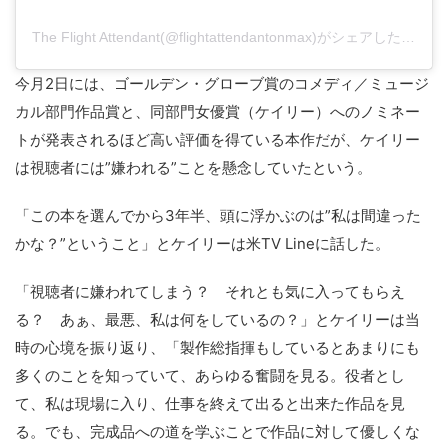
The Flight Attendant(@flightattendantonmax)がシェアした投稿
今月2日には、ゴールデン・グローブ賞のコメディ／ミュージ
カル部門作品賞と、同部門女優賞（ケイリー）へのノミネー
トが発表されるほど高い評価を得ている本作だが、ケイリー
は視聴者には”嫌われる”ことを懸念していたという。
「この本を選んでから3年半、頭に浮かぶのは”私は間違った
かな？”ということ」とケイリーは米TV Lineに話した。
「視聴者に嫌われてしまう？ それとも気に入ってもらえ
る？ あぁ、最悪、私は何をしているの？」とケイリーは当
時の心境を振り返り、「製作総指揮もしているとあまりにも
多くのことを知っていて、あらゆる奮闘を見る。役者とし
て、私は現場に入り、仕事を終えて出ると出来た作品を見
る。でも、完成品への道を学ぶことで作品に対して優しくな