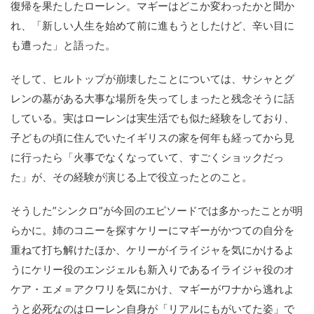
復帰を果たしたローレン。マギーはどこか変わったかと聞か
れ、「新しい人生を始めて前に進もうとしたけど、辛い目に
も遭った」と語った。
そして、ヒルトップが崩壊したことについては、サシャとグ
レンの墓がある大事な場所を失ってしまったと残念そうに話
している。実はローレンは実生活でも似た経験をしており、
子どもの頃に住んでいたイギリスの家を何年も経ってから見
に行ったら「火事でなくなっていて、すごくショックだっ
た」が、その経験が演じる上で役立ったとのこと。
そうした”シンクロ”が今回のエピソードでは多かったことが明
らかに。姉のコニーを探すケリーにマギーがかつての自分を
重ねて打ち解けたほか、ケリーがイライジャを気にかけるよ
うにケリー役のエンジェルも新入りであるイライジャ役のオ
ケア・エメ＝アクワリを気にかけ、マギーがワナから逃れよ
うと必死なのはローレン自身が「リアルにもがいてた姿」で