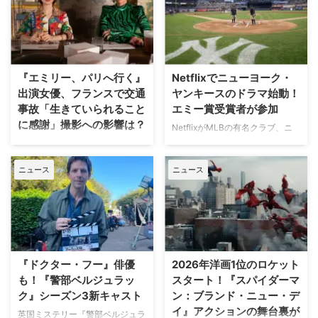
マ専門チャンネル「アクションチ
ズン1の主要カップルも引き続き
ャンネル」にて、8月11日の山の
出演 『ヒーテッド・ライバルリ
日に合わせた特別編成「山が舞台
ー』はカナダの作家レイチェル・
のアクション特集」が放送され
リードによるベストセラー小説
る。 8月11日「山の日」に注目の
「Game Changers」シリーズを
山岳アクション2作品を特別編成
『エミリー、パリへ行く』
Netflixでニューヨーク・
原作とする。シーズン1は小説シ
今回の特集では、米陸軍特殊部隊
出演女優、フランスで交通
ヤンキースのドラマ始動！
リーズ第2作「Heated Rivalry」
出身の保安官が山岳地帯の町で起
事故「生きていられること
エミー賞受賞者が参加
をもとに、氷上で最大のライバル
きる難事件に挑む全米大ヒット作
に感謝」撮影への影響は？
として火花を散らす二人のスター
NetflixがMLBの有名クラブ、ニ
『ブルーリッジ 山岳捜査網』が
選手、カナダ代表のシェーン・ホ
ューヨーク・ヤンキースを題材に
人気Netflixドラマ『エミリー、パ
独占日本初放送。さらに、元特殊
ランダーとロシア出身のイリヤ …
した新作ドラマシリーズの開発を
リへ行く』第6シーズンに出演す
部隊員の父親が娘を守るために大
ニュース
ニュース
進めている。米Varietyが報じ
るイギリス人女優のミニー・ドラ
自然を駆け巡るフランス発の話題
た。 『オザークへようこそ』ジ
イヴァーが、フランスでの撮影休
作『デビルズ・リープ～娘を守
ェイソン・ベイトマンも関与
止期間中に深刻な自動車事故に遭
れ！最強の親父』が一挙放送され
Netflixは、今年3月のMLB開幕戦
っていたことが分かった。 生き
る。雄大な自然の中で繰り広 …
をライヴ配信したのを皮切りに、
ていられることに心から感謝 ミ
7月のホームランダービーもリリ
ニーは過去8週間にわたり、
ースするなど、MLBとの関係性
Instagram上で「パリ近況報告」
『ドクター・フー』俳優
2026年洋画1位のロケット
を深めている。この協力関係は
と題した動画シリーズを投稿。最
も！『警部ベルジュラッ
スタート！『スパイダーマ
2028年まで続く予定だ。今月中
終シーズンの撮影で滞在していた
ク』シーズン3新キャスト
ン：ブランド・ニュー・デ
旬に行われるフィールド・オブ・
パリでの日常をファンに届けてい
イ』アクションの舞台裏が
ドリームス（映画『フィールド・
た。しかし8月6日（木）早朝、
英国ミステリー『警部ベルジュラ