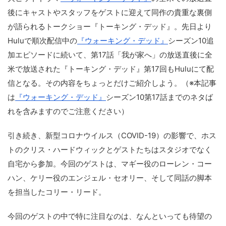
後にキャストやスタッフをゲストに迎えて同作の貴重な裏側
が語られるトークショー『トーキング・デッド』。先日より
Huluで順次配信中の
『ウォーキング・デッド』
シーズン10追
加エピソードに続いて、第17話「我が家へ」の放送直後に全
米で放送された『トーキング・デッド』第17回もHuluにて配
信となる。その内容をちょっとだけご紹介しよう。（※本記事
は
『ウォーキング・デッド』
シーズン10第17話までのネタば
れを含みますのでご注意ください）
引き続き、新型コロナウイルス（COVID-19）の影響で、ホス
トのクリス・ハードウィックとゲストたちはスタジオでなく
自宅から参加。今回のゲストは、マギー役のローレン・コー
ハン、ケリー役のエンジェル・セオリー、そして同話の脚本
を担当したコリー・リード。
今回のゲストの中で特に注目なのは、なんといっても待望の