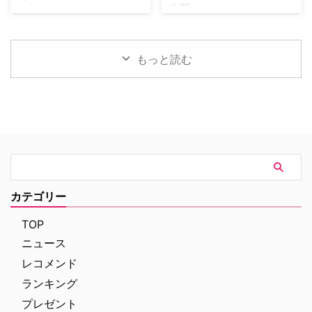
公開
オブ・ドリームス』の舞台となっ
首にネックサポーターを装着して
ック』シーズン3の撮影が始まっ
たアイオワ州のとうもろこし畑の
ベッドに横たわる姿で最新動画を
ている。また、4人のキャストが
トム・ホランド演じるスパイダー
中にある球 …
公開。「パリの最新情報だけど、
新たに加わることも明らかになっ
マンの新たな物語を描く映画『ス
実はロンドンに戻っ …
た。英BBCなど複数のメディアが
パイダーマン：ブランド・ニュ
もっと読む
伝えている。 これまでで最も衝
ー・デイ』が大ヒット上映中だ。
撃的な事件に巻き込まれるベルジ
公開初日の興行収入は5億6,000
ュラック 1981年から1991年にか
万円を超え、2026年公開の洋画
けて英BBCで放送されたジョン・
ナンバーワンを記録。このたび、
ネトルズ主演ドラマ
主演のトム・ホランド自らが臨場
『Bergerac（原題）』をリブー
感あふれるアクションシーン撮影
トした本作。イギリス海峡に浮か
の裏側を明かす特別映像が公開さ
ぶジャージー島を舞台に、警部の
れた。 世界中で大ヒットを記
ジム・ベルジュラックが事件に挑
録！ 映画史に残る快挙を達成 ソ
む人気シリーズだ。本国イギリス
ニー・ピクチャーズ配給、トム・
カテゴリー
で2025年にシーズン1（『警部ベ
ホランド演じるピーター・パーカ
ルジュラック～豪邸に …
ー＝スパイダーマンの新たなる物
TOP
語、『スパイダーマン：ブラン
ニュース
ド・ニュー・デイ』が大ヒット …
レコメンド
ランキング
プレゼント