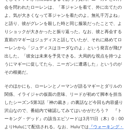
会を問われたローレンは、「革ジャンを着て、外に出てたの
よ。気が大きくなって革ジャンを着たのよ。無礼千万よね」
と語り、彼がグレンを殺した時と同じ服装だったことで、よ
りショックが大きかったと振り返った。なお、彼と再会する
直前のマギーはジュディスと話していたが、それに絡めてロ
ーレンから「ジュディスはヨーダなのよ」という発言が飛び
出した。「彼女は未来を予見できる。大局的な視点を持つよ
うにマギーに促してたら、ニーガンに遭遇した」というのが
その根拠だ。
そのほかにも、ローレンとノーマンが語るマギーとダリルの
関係、イライジャの仮面の意味、リードが初めて脚本を担当
したシーズン5第3話「神の裁き」の裏話など今回も内容盛り
沢山なので、番組内で確認してみてはいかがだろう？ 『ト
ーキング・デッド』の該当エピソードは3月11日（木）0：00
よりHuluにて配信される。なお、Huluでは
『ウォーキング・