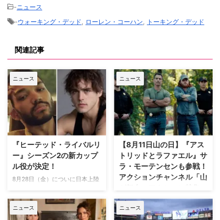
-
ニュース
-
ウォーキング・デッド
,
ローレン・コーハン
,
トーキング・デッド
関連記事
ニュース
ニュース
『ヒーテッド・ライバルリ
【8月11日山の日】『アス
ー』シーズン2の新カップ
トリッドとラファエル』サ
ル役が決定！
ラ・モーテンセンも参戦！
アクションチャンネル「山
8月28日（金）についに日本上陸
が舞台のアクション特集」
を果たす話題のドラマ『ヒーテッ
放送
ド・ライバルリー』。そのシーズ
ニュース
ニュース
ン2の新カップル役が分かった。
日本で唯一のアクション海外ドラ
米Deadlineが報じている。 シー