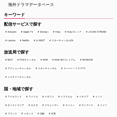
海外ドラマデータベース
キーワード
配信サービスで探す
Amazon
Apple TV
Disney+
Hulu
Huluプレミア
J:COM STREAM
Lemino
Netflix
U-NEXT
スターチャンネルEX
放送局で探す
BS11
FOXチャンネル
NHK
NHK BSプレミアム
WOWOW
アクションチャンネル
スターチャンネル
スーパー！ドラマTV
ミステリーチャンネル
国・地域で探す
アイルランド
アメリカ
イギリス
イスラエル
イタリア
インド
オーストラリア
カナダ
スウェーデン
スペイン
デンマーク
ドイツ
フランス
メキシコ
北欧
日本