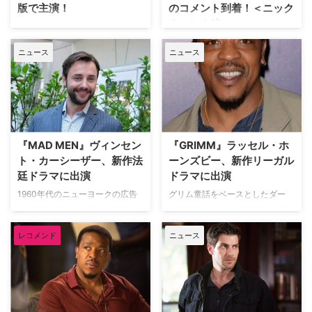
版で主演！
のコメント到着！＜ニック
＆ハンク編＞
大人気ホラーファンタジードラマ
『GRIMM／グリム』でハンク・
スーパー！ドラマTVにて5月9日
ニュース
ニュース
グリフィン刑事役を演じ、6シー
（水）より独占日本初放送となる
ズンにわたりレギュラー出演した
全米大ヒットのダーク・サスペン
ラッセル・ホーンズビーが、映画
スドラマ『GRIMM／グリム』の
『ボーン・コレクター』のドラマ
ファイナル・シーズンより、キャ
化となる米NBCの『Lincoln（原
ストたちのコメントが届いたので
題）』に主演することが明らかと
4回に分けてお届けしよう。第1
なった。米Varietyが報じてい
回に登場するのは、デヴィッド・
『MAD MEN』ヴィンセン
『GRIMM』ラッセル・ホ
る。 【関連記事】地上波のドラ
ジュントーリ（ニック・ブルクハ
ト・カーシーザー、新作法
ーンズビー、新作リーガル
マは本…
ルト役）と、ラッセル・ホーンズ
廷ドラマに出演
ドラマに出演
ビー（ハンク・グ…
1960年代のニューヨークの広告
グリム童話をベースとしたダー
業界を描いた大ヒットドラマ
ク・サスペンスドラマ『GRIMM
『MAD MEN マッドメン』で、
／グリム』のハンク・グリフィン
レコメンド
ニュース
ピート・キャンベルを演じたヴィ
役で知られるラッセル・ホーンズ
ンセント・カーシーザーが、米
ビーが、米FOXが手がける新作法
FOXが手がける新作法廷ドラマに
廷ドラマに主演することが明らか
出演することが明らかになった。
になった。米Deadlineらが報じ
米TV Lineらが報じている。 【関
ている。 【関連記事】まるで日
連記事】法廷ドラマにはまろ
本の刑事ドラマ！『GRIMM／グ