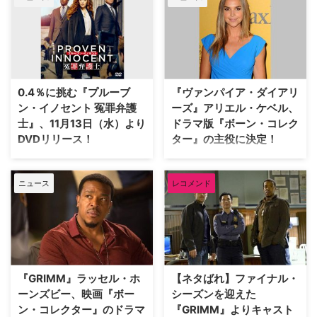
ンジェリーナ・ジョリー主演によ
って映像化した1999年の犯罪サ
スペンス映画『ボーン・コレクタ
ー』。そのドラマシリーズ版とな
る『リンカーン 殺人鬼ボーン・
コレクターを追え！』が
0.4％に挑む『プルーブ
『ヴァンパイア・ダイアリ
WOWOWにて日本初放送となる
ン・イノセント 冤罪弁護
ーズ』アリエル・ケベル、
（第一話無料放送）。 ニューヨ
士』、11月13日（水）より
ドラマ版『ボーン・コレク
ーク市警のリンカーン刑事は…
DVDリリース！
ター』の主役に決定！
日本でリメイクされた『SUITS／
1999年に公開された映画『ボー
スーツ』『グッド・ワイフ』をは
ン・コレクター』のドラマ版とな
ニュース
レコメンド
じめ、最近人気のジャンルである
る『Lincoln（原題）』で、人気
リーガルドラマ。そんな中、異色
ドラマ『ヴァインパイア・ダイア
の経歴を持ち冤罪事件を専門とす
リーズ』で5シーズンにわたりレ
る女性弁護士が、わずか0.4％と
クシー・ブランソンを演じたアリ
いう「無実を証明できる可能性」
エル・ケベルが、主人公の一人を
に挑む『プルーブン・イノセント
演じることがわかった。米TV
冤罪弁護士』が、9月25日（水）
Lineが報じている。 【関連記
『GRIMM』ラッセル・ホ
【ネタばれ】ファイナル・
より先行デジタル配信開始、11月
事】アンジェリーナ・ジョリー主
ーンズビー、映画『ボー
シーズンを迎えた
13日（…
演映画『ボ…
ン・コレクター』のドラマ
『GRIMM』よりキャスト