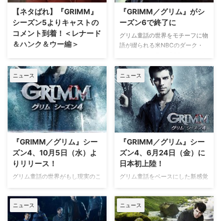
う！ 『アリー』『ボストン』
リム』に遅ればせながらハマった
【ネタばれ】『GRIMM』
『GRIMM／グリム』がシ
『プラクティス』…
理由 以前…
シーズン5よりキャストの
ーズン6で終了に
コメント到着！＜レナード
グリム童話の世界をモチーフに物
＆ハンク＆ウー編＞
語が綴られる米NBCのダーク・
サスペンスドラマ『GRIMM／グ
スーパー！ドラマTVにて5月19日
リム』が、今秋からスタートする
（金）より独占日本初放送となる
シーズン6をもって終了すること
ニュース
ニュース
全米大ヒットのダーク・サスペン
が明らかになった。米Varietyが
スドラマ『GRIMM／グリム』の
報じている。 『GRIMM』は、
シーズン5より、キャストたちの
「グリム童話」の編集者として有
コメントが届いた。それを4回に
名なグリム兄弟の末裔である刑事
分けてお届けしている短期連載の
ニック（デヴィッド・ジュントー
第3回に登場するのは、サッシ
リ）が、相…
ャ・ロイズ（レナード役）、ラッ
『GRIMM／グリム』シー
『GRIMM／グリム』シー
セル・ホーンズビー（ハンク
ズン4、10月5日（水）よ
ズン4、6月24日（金）に
役）、レジー・リー（…
りリリース！
日本初上陸！
グリム童話の世界がもし現実のこ
グリム童話をベースにした新感覚
とだったら…をモチーフに物語が
ダーク・サスペンス『GRIMM／
綴られるダーク・サスペンス・ド
グリム』のシーズン4が、スーパ
ニュース
ニュース
ラマ『GRIMM／グリム』シーズ
ー！ドラマTVにて6月24日
ン4のブルーレイ＆DVDが10月5
（金）より独占日本初放送とな