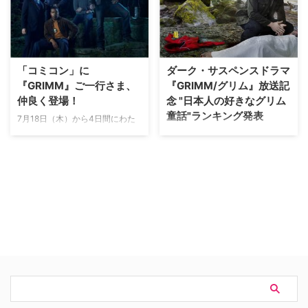
日（水）よりリリースとなる。
る。 【関連記事】 今からでも間
本国アメリカではシーズン5の放
に合う！ おさらいしておきたい
送が好調のうちに終了。すでにシ
『GRIMM／グリム』の世界 童話
ーズン6の製作も決定している大
で知られるグリム兄弟の家系は、
人気シリーズの今作は、「グリム
人間の姿かたちを借りて人間社会
「コミコン」に
ダーク・サスペンスドラマ
童話」の作…
に潜む魔物（ヴェ…
『GRIMM』ご一行さま、
『GRIMM/グリム』放送記
仲良く登場！
念 "日本人の好きなグリム
童話"ランキング発表
7月18日（木）から4日間にわた
り、米サンディエゴにてエンター
海外ドラマ専門チャンネル「スー
テインメント（もしくはオタク）
パー!ドラマTV」で現在日本初放
の祭典「Comic-Con
送中の海外ドラマ『GRIMM／グ
International（以下、コミコ
リム』の放送を記念し'日本人が
ン）」が催された。会場では様々
好きなグリム童話人気投票'を行
な人気作品のイベントが行われた
い、そのランキング結果が発表さ
が、そのうちドラマ『ＧＲＩＭ
れました。 『GRIMM／グリム』
Ｍ/グリム』のブースには、本作
は、放送局ＮＢＣの新番組の中で
のプロデューサーやメインキャス
最高の視聴者数を記録、１話完結
トが揃って登…
の犯罪捜査の体裁を取りながら、
タイトルに…