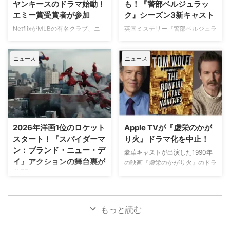
ヤンキースのドラマ始動！
も！『警部ベルジュラッ
終シーズンの撮影で滞在していた
出身の保安官が山岳地帯の町で起
エミー賞受賞者が参加
ク』シーズン3新キャスト
パリでの日常をファンに届けてい
きる難事件に挑む全米大ヒット作
た。しかし8月6日（木）早朝、
NetflixがMLBの有名クラブ、ニ
英国ミステリー『警部ベルジュラ
『ブルーリッジ 山岳捜査網』が
首にネックサポーターを装着して
ューヨーク・ヤンキースを題材に
ック』シーズン3の撮影が始まっ
独占日本初放送。さらに、元特殊
ベッドに横たわる姿で最新動画を
した新作ドラマシリーズの開発を
ている。また、4人のキャストが
部隊員の父親が娘を守るために大
公開。「パリの最新情報だけど、
ニュース
ニュース
進めている。米Varietyが報じ
新たに加わることも明らかになっ
自然を駆け巡るフランス発の話題
実はロンドンに戻っ …
た。 『オザークへようこそ』ジ
た。英BBCなど複数のメディアが
作『デビルズ・リープ～娘を守
ェイソン・ベイトマンも関与
伝えている。 これまでで最も衝
れ！最強の親父』が一挙放送され
Netflixは、今年3月のMLB開幕戦
撃的な事件に巻き込まれるベルジ
る。雄大な自然の中で繰り広 …
をライヴ配信したのを皮切りに、
ュラック 1981年から1991年にか
7月のホームランダービーもリリ
けて英BBCで放送されたジョン・
ースするなど、MLBとの関係性
ネトルズ主演ドラマ
2026年洋画1位のロケット
Apple TVが『虚栄のかが
を深めている。この協力関係は
『Bergerac（原題）』をリブー
スタート！『スパイダーマ
り火』ドラマ化を中止！
2028年まで続く予定だ。今月中
トした本作。イギリス海峡に浮か
ン：ブランド・ニュー・デ
旬に行われるフィールド・オブ・
ぶジャージー島を舞台に、警部の
豪華キャストが出演した1990年
イ』アクションの舞台裏が
ドリームス（映画『フィールド・
ジム・ベルジュラックが事件に挑
の映画『虚栄のかがり火』のドラ
公開
オブ・ドリームス』の舞台となっ
む人気シリーズだ。本国イギリス
マ化がApple TVで進められてい
たアイオワ州のとうもろこし畑の
で2025年にシーズン1（『警部ベ
たが、頓挫したことが明らかにな
トム・ホランド演じるスパイダー
中にある球 …
ルジュラック～豪邸に …
った。米Deadlineが報じてい
マンの新たな物語を描く映画『ス
る。 鬼門らしく一筋縄ではいか
パイダーマン：ブランド・ニュ
もっと読む
ず 原作は、1987年に出版された
ー・デイ』が大ヒット上映中だ。
トム・ウルフのベストセラー小説
公開初日の興行収入は5億6,000