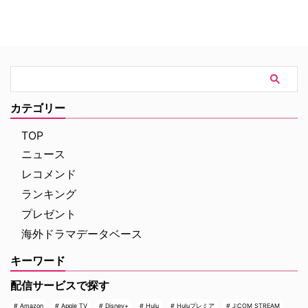
「虚栄の篝火」。1980年代のニ
万円を超え、2026年公開の洋画
ューヨークの上流社会を辛辣に風
ナンバーワンを記録。このたび、
刺した作品だ。ウォール街で台頭
主演のトム・ホランド自らが臨場
したトレーダーたち、その華奢な
感あふれるアクションシーン撮影
妻や愛人、そして富裕層が住むマ
の裏側を明かす特別映像が公開さ
ンハッタンと周辺の貧困な地区と
れた。 世界中で大ヒットを記
の間にくすぶる人種間の緊張を描
録！ 映画史に残る快挙を達成 ソ
く。人種間の対立を煽って全国的
ニー・ピクチャーズ配給、トム・
カテゴリー
な名声を得た …
ホランド演じるピーター・パーカ
ー＝スパイダーマンの新たなる物
TOP
語、『スパイダーマン：ブラン
ニュース
ド・ニュー・デイ』が大ヒット …
レコメンド
ランキング
プレゼント
海外ドラマデータベース
キーワード
配信サービスで探す
Amazon
Apple TV
Disney+
Hulu
Huluプレミア
J:COM STREAM