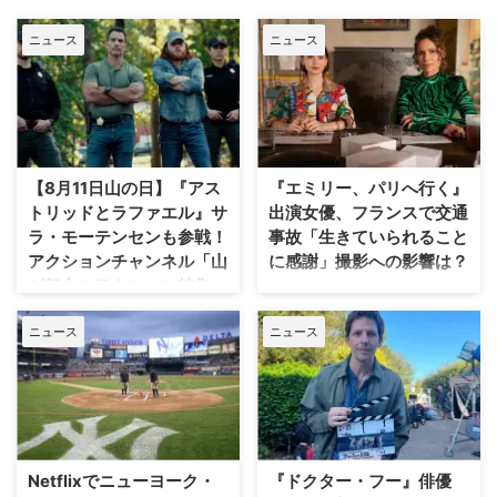
ニュース
ニュース
【8月11日山の日】『アス
『エミリー、パリへ行く』
トリッドとラファエル』サ
出演女優、フランスで交通
ラ・モーテンセンも参戦！
事故「生きていられること
アクションチャンネル「山
に感謝」撮影への影響は？
が舞台のアクション特集」
人気Netflixドラマ『エミリー、パ
放送
リへ行く』第6シーズンに出演す
ニュース
ニュース
るイギリス人女優のミニー・ドラ
日本で唯一のアクション海外ドラ
イヴァーが、フランスでの撮影休
マ専門チャンネル「アクションチ
止期間中に深刻な自動車事故に遭
ャンネル」にて、8月11日の山の
っていたことが分かった。 生き
日に合わせた特別編成「山が舞台
ていられることに心から感謝 ミ
のアクション特集」が放送され
ニーは過去8週間にわたり、
る。 8月11日「山の日」に注目の
Instagram上で「パリ近況報告」
山岳アクション2作品を特別編成
Netflixでニューヨーク・
『ドクター・フー』俳優
と題した動画シリーズを投稿。最
今回の特集では、米陸軍特殊部隊