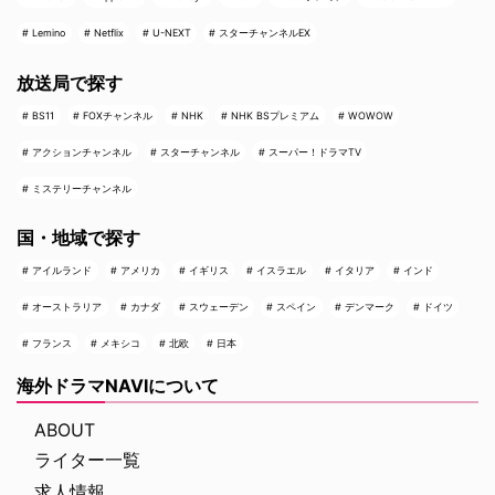
Lemino
Netflix
U-NEXT
スターチャンネルEX
放送局で探す
BS11
FOXチャンネル
NHK
NHK BSプレミアム
WOWOW
アクションチャンネル
スターチャンネル
スーパー！ドラマTV
ミステリーチャンネル
国・地域で探す
アイルランド
アメリカ
イギリス
イスラエル
イタリア
インド
オーストラリア
カナダ
スウェーデン
スペイン
デンマーク
ドイツ
フランス
メキシコ
北欧
日本
海外ドラマNAVIについて
ABOUT
ライター一覧
求人情報